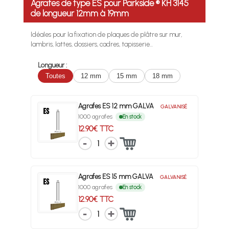
Agrafes de type ES pour Parkside ® KH 3145
de longueur 12mm à 19mm
Idéales pour la fixation de plaques de plâtre sur mur,
lambris, lattes, dossiers, cadres, tapisserie...
Longueur :
Toutes
12 mm
15 mm
18 mm
Agrafes ES 12 mm GALVA
GALVANISÉ
1000 agrafes
En stock
12.90€ TTC
1
Agrafes ES 15 mm GALVA
GALVANISÉ
1000 agrafes
En stock
12.90€ TTC
1