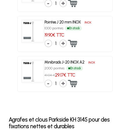
1
Pointes J 20 mm INOX
INOX
1000 pointes
En stock
19.90€ TTC
1
Minibrads J-20 INOX A2
INOX
2000 pointes
En stock
29.17€ TTC
41.04 €
1
Agrafes et clous Parkside KH 3145 pour des
fixations nettes et durables