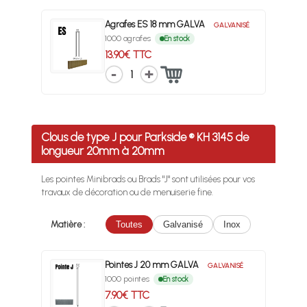
Agrafes ES 18 mm GALVA
GALVANISÉ
1000 agrafes
En stock
13.90€ TTC
1
Clous de type J pour Parkside ® KH 3145 de
longueur 20mm à 20mm
Les pointes Minibrads ou Brads "J" sont utilisées pour vos
travaux de décoration ou de menuiserie fine.
Matière :
Toutes
Galvanisé
Inox
Pointes J 20 mm GALVA
GALVANISÉ
1000 pointes
En stock
7.90€ TTC