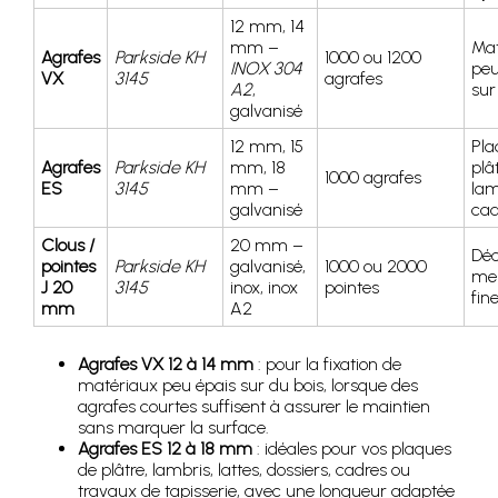
12 mm, 14
mm –
Mat
Agrafes
Parkside KH
1000 ou 1200
INOX 304
peu
VX
3145
agrafes
A2
,
sur
galvanisé
12 mm, 15
Pla
Agrafes
Parkside KH
mm, 18
plât
1000 agrafes
ES
3145
mm –
lam
galvanisé
cad
Clous /
20 mm –
Déc
pointes
Parkside KH
galvanisé,
1000 ou 2000
men
J 20
3145
inox, inox
pointes
fin
mm
A2
Agrafes VX 12 à 14 mm
: pour la fixation de
matériaux peu épais sur du bois, lorsque des
agrafes courtes suffisent à assurer le maintien
sans marquer la surface.
Agrafes ES 12 à 18 mm
: idéales pour vos plaques
de plâtre, lambris, lattes, dossiers, cadres ou
travaux de tapisserie, avec une longueur adaptée