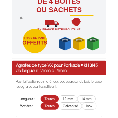
DE 4 BOÎTES
OU SACHETS
EN FRANCE MÉTROPOLITAINE
FRAIS DE PORT
OFFERTS
Profitez des Frais de port offerts en France métropolitaine 
Agrafes de type VX pour Parkside ® KH 3145
de longueur 12mm à 14mm
Pour la fixation de matériaux peu épais sur du bois lorsque
les agrafes courtes suffisent.
Longueur :
Toutes
12 mm
14 mm
Matière :
Toutes
Galvanisé
Inox