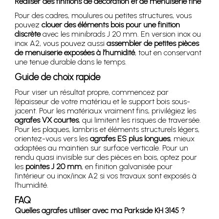
Réaliser des finitions de décoration et de menuiserie fine
Pour des cadres, moulures ou petites structures, vous
pouvez
clouer des éléments bois pour une finition
discrète
avec les minibrads J 20 mm. En version inox ou
inox A2, vous pouvez aussi
assembler de petites pièces
de menuiserie exposées à l’humidité
, tout en conservant
une tenue durable dans le temps.
Guide de choix rapide
Pour viser un résultat propre, commencez par
l’épaisseur de votre matériau et le support bois sous-
jacent. Pour les matériaux vraiment fins, privilégiez les
agrafes VX courtes
, qui limitent les risques de traversée.
Pour les plaques, lambris et éléments structurels légers,
orientez-vous vers les
agrafes ES plus longues
, mieux
adaptées au maintien sur surface verticale. Pour un
rendu quasi invisible sur des pièces en bois, optez pour
les
pointes J 20 mm
, en finition galvanisée pour
l’intérieur ou inox/inox A2 si vos travaux sont exposés à
l’humidité.
FAQ
Quelles agrafes utiliser avec ma Parkside KH 3145 ?