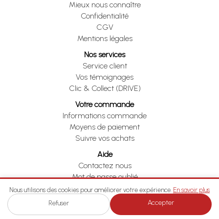
Mieux nous connaître
Confidentialité
CGV
Mentions légales
Nos services
Service client
Vos témoignages
Clic & Collect (DRIVE)
Votre commande
Informations commande
Moyens de paiement
Suivre vos achats
Aide
Contactez nous
Mot de passe oublié
Je me rétracte
Nous utilisons des cookies pour améliorer votre expérience.
En savoir plus
Accepter
Refuser
Je me rétracte