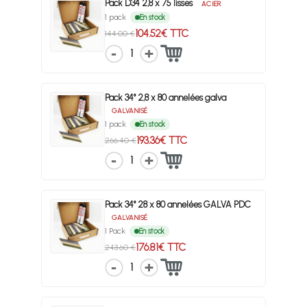
Pack D34 2,8 x 75 lisses
ACIER
1 pack
En stock
104.52€ TTC
144.00 €
1
Pack 34° 2,8 x 80 annelées galva
GALVANISÉ
1 pack
En stock
193.36€ TTC
266.40 €
1
Pack 34° 28 x 80 annelées GALVA PDC
GALVANISÉ
1 Pack
En stock
176.81€ TTC
243.60 €
1