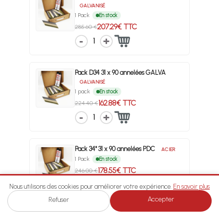
GALVANISÉ
1 Pack
En stock
207.29€ TTC
285.60 €
1
Pack D34 31 x 90 annelées GALVA
GALVANISÉ
1 pack
En stock
162.88€ TTC
224.40 €
1
Pack 34° 31 x 90 annelées PDC
ACIER
1 Pack
En stock
178.55€ TTC
246.00 €
1
Nous utilisons des cookies pour améliorer votre expérience.
En savoir plus
Accepter
Refuser
Pack D34 3,1 x 90 lisses
ACIER