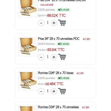
Ptes D34° 28 x 70 annelées GALVA
GALVANISÉ
2200 pointes
En stock
88.52€ TTC
121.97 €
1
Ptes 34° 28 x 70 annelées PDC
ACIER
2040 Pointes
En stock
83.16€ TTC
114.56 €
1
Pointes D34° 28 x 70 lisses
ACIER
2200 pointes
En stock
66.48€ TTC
91.61 €
1
Pointes D34° 28 x 70 annelées
ACIER