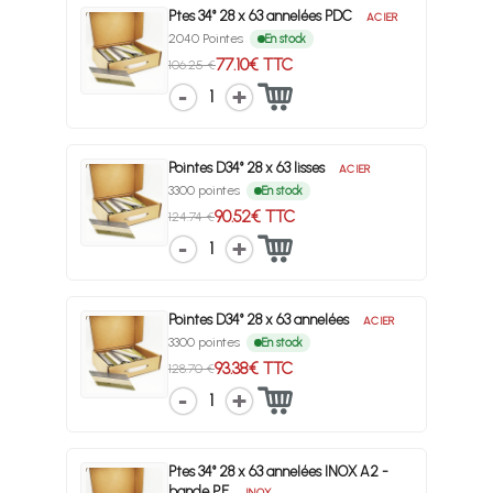
Ptes 34° 28 x 63 annelées PDC
ACIER
2040 Pointes
En stock
77.10€ TTC
106.25 €
1
Pointes D34° 28 x 63 lisses
ACIER
3300 pointes
En stock
90.52€ TTC
124.74 €
1
Pointes D34° 28 x 63 annelées
ACIER
3300 pointes
En stock
93.38€ TTC
128.70 €
1
Ptes 34° 28 x 63 annelées INOX A2 -
bande P.E.
INOX