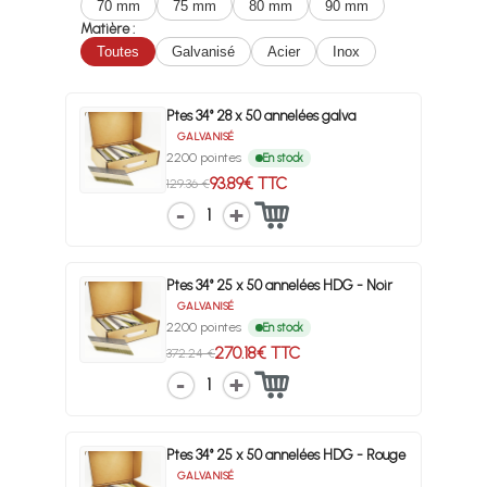
70 mm
75 mm
80 mm
90 mm
Matière :
Toutes
Galvanisé
Acier
Inox
Ptes 34° 28 x 50 annelées galva
GALVANISÉ
2200 pointes
En stock
93.89€ TTC
129.36 €
1
Ptes 34° 25 x 50 annelées HDG - Noir
GALVANISÉ
2200 pointes
En stock
270.18€ TTC
372.24 €
1
Ptes 34° 25 x 50 annelées HDG - Rouge
GALVANISÉ