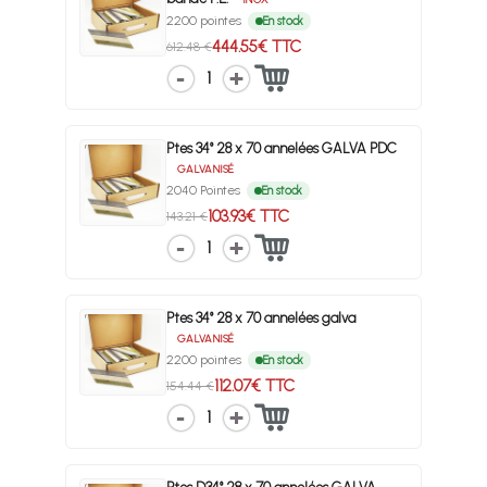
2200 pointes
En stock
444.55€ TTC
612.48 €
1
Ptes 34° 28 x 70 annelées GALVA PDC
GALVANISÉ
2040 Pointes
En stock
103.93€ TTC
143.21 €
1
Ptes 34° 28 x 70 annelées galva
GALVANISÉ
2200 pointes
En stock
112.07€ TTC
154.44 €
1