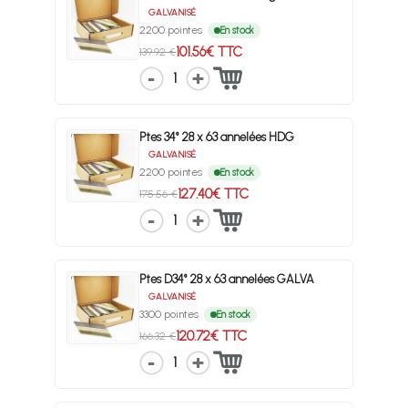
GALVANISÉ
2200 pointes
En stock
101.56€ TTC
139.92 €
1
Ptes 34° 28 x 63 annelées HDG
GALVANISÉ
2200 pointes
En stock
127.40€ TTC
175.56 €
1
Ptes D34° 28 x 63 annelées GALVA
GALVANISÉ
3300 pointes
En stock
120.72€ TTC
166.32 €
1