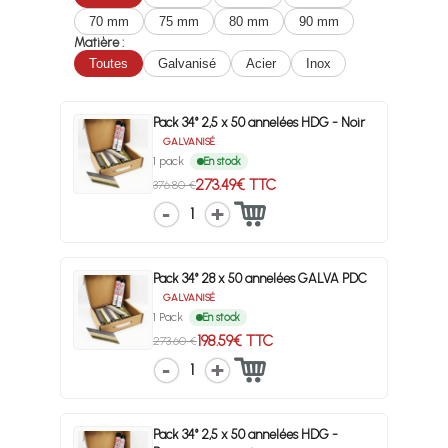
70 mm
75 mm
80 mm
90 mm
Matière :
Toutes
Galvanisé
Acier
Inox
Pack 34° 2,5 x 50 annelées HDG - Noir
GALVANISÉ
1 pack
En stock
273.49€ TTC
376.80 €
1
Pack 34° 28 x 50 annelées GALVA PDC
GALVANISÉ
1 Pack
En stock
198.59€ TTC
273.60 €
1
Pack 34° 2,5 x 50 annelées HDG -