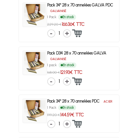
Pack 34° 28 x 70 annelées GALVA PDC
GALVANISÉ
1 Pack
En stock
166.36€ TTC
229.20 €
1
Pack D34 28 x 70 annelées GALVA
GALVANISÉ
1 pack
En stock
121.93€ TTC
168.00 €
1
Pack 34° 28 x 70 annelées PDC
ACIER
1 Pack
En stock
144.59€ TTC
199.20 €
1