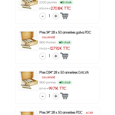
2200 pointes
En stock
270.18€ TTC
372.24 €
1
Ptes 34° 28 x 50 annelées galva PDC
GALVANISÉ
3300 Pointes
En stock
127.92€ TTC
176.22 €
1
Ptes D34° 28 x 50 annelées GALVA
GALVANISÉ
3300 pointes
En stock
99.71€ TTC
137.41 €
1
Ptes 34° 28 x 50 annelées PDC
ACIER