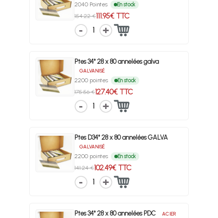
2040 Pointes
En stock
111.95€ TTC
154.22 €
1
Ptes 34° 28 x 80 annelées galva
GALVANISÉ
2200 pointes
En stock
127.40€ TTC
175.56 €
1
Ptes D34° 28 x 80 annelées GALVA
GALVANISÉ
2200 pointes
En stock
102.49€ TTC
141.24 €
1
Ptes 34° 28 x 80 annelées PDC
ACIER