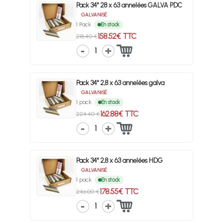
Pack 34° 28 x 63 annelées GALVA PDC
GALVANISÉ
1 Pack
En stock
158.52€ TTC
218.40 €
1
Pack 34° 2,8 x 63 annelées galva
GALVANISÉ
1 pack
En stock
162.88€ TTC
224.40 €
1
Pack 34° 2,8 x 63 annelées HDG
GALVANISÉ
1 pack
En stock
178.55€ TTC
246.00 €
1