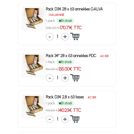
Pack D34 28 x 63 annelées GALVA
GALVANISÉ
1 pack
En stock
170.71€ TTC
235.20 €
1
Pack 34° 28 x 63 annelées PDC
ACIER
1 Pack
En stock
135.00€ TTC
186.00 €
1
Pack D34 2,8 x 63 lisses
ACIER
1 pack
En stock
140.23€ TTC
193.20 €
1