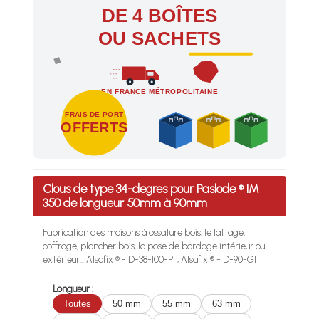
DE 4 BOÎTES
OU SACHETS
EN FRANCE MÉTROPOLITAINE
FRAIS DE PORT
OFFERTS
Profitez des Frais de port offerts en France métropolitaine 
Clous de type 34-degres pour Paslode ® IM
350 de longueur 50mm à 90mm
Fabrication des maisons à ossature bois, le lattage,
coffrage, plancher bois, la pose de bardage intérieur ou
extérieur... Alsafix ® - D-38-100-P1 ; Alsafix ® - D-90-G1
Longueur :
Toutes
50 mm
55 mm
63 mm