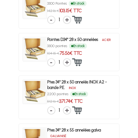
3300 Pointes
En stock
103.15€ TTC
142.16 €
1
Pointes D34° 28 x 50 annelées
ACIER
3300 pointes
En stock
75.56€ TTC
104.15 €
1
Ptes 34° 28 x 50 annelés INOX A2 -
bande P.E.
INOX
2200 pointes
En stock
371.74€ TTC
512.16 €
1
Ptes 34° 28 x 55 annelées galva
GALVANISÉ