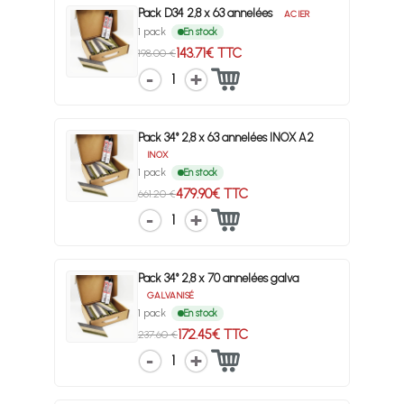
Pack D34 2,8 x 63 annelées
ACIER
1 pack
En stock
143.71€ TTC
198.00 €
1
Pack 34° 2,8 x 63 annelées INOX A2
INOX
1 pack
En stock
479.90€ TTC
661.20 €
1
Pack 34° 2,8 x 70 annelées galva
GALVANISÉ
1 pack
En stock
172.45€ TTC
237.60 €
1