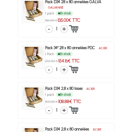
Pack D34 28 x 80 annelées GALVA
GALVANISÉ
1 pack
En stock
135.00€ TTC
186.00 €
1
Pack 34° 28 x 80 annelées PDC
ACIER
1 Pack
En stock
154.16€ TTC
212.40 €
1
Pack D34 2,8 x 80 lisses
ACIER
1 pack
En stock
108.88€ TTC
150.00 €
1
Pack D34 2,8 x 80 annelées
ACIER