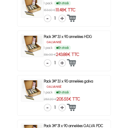
1 pack
En stock
111.48€ TTC
153.60 €
1
Pack 34° 3,1 x 90 annelées HDG
GALVANISÉ
1 pack
En stock
243.88€ TTC
336.00 €
1
Pack 34° 3,1 x 90 annelées galva
GALVANISÉ
1 pack
En stock
205.55€ TTC
283.20 €
1
Pack 34° 31 x 90 annelées GALVA PDC