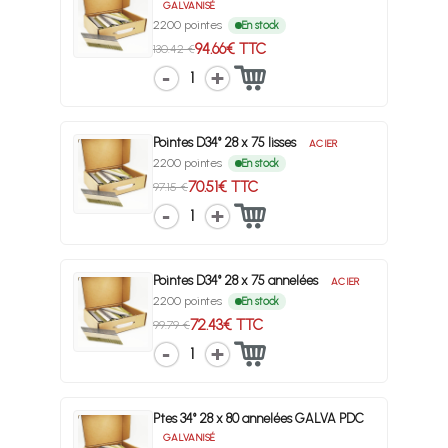
GALVANISÉ
2200 pointes
En stock
94.66€ TTC
130.42 €
1
Pointes D34° 28 x 75 lisses
ACIER
2200 pointes
En stock
70.51€ TTC
97.15 €
1
Pointes D34° 28 x 75 annelées
ACIER
2200 pointes
En stock
72.43€ TTC
99.79 €
1
Ptes 34° 28 x 80 annelées GALVA PDC
GALVANISÉ