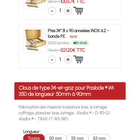
100.57€ TTC
138.60 €
1
Ptes 34° 31 x 90 annelées INOX A2 -
bande P.E.
INOX
2200 pointes
En stock
521.20€ TTC
718.08 €
1
Clous de type 34-et-gaz pour Paslode ® IM
350 de longueur 50mm à 90mm
Fabrication des maisons à ossature bois, le lattage,
coffrage, plancher bois, lattage... Alsafix ® - D-90-G1 ;
Alsafix ® - TRAK-IT W3-34D...
Longueur :
Toutes
50 mm
55 mm
63 mm