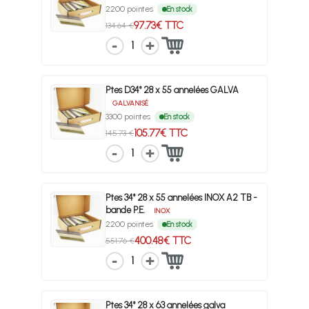
2200 pointes
En stock
97.73€ TTC
134.64 €
1
Ptes D34° 28 x 55 annelées GALVA
GALVANISÉ
3300 pointes
En stock
105.77€ TTC
145.73 €
1
Ptes 34° 28 x 55 annelées INOX A2 TB -
bande P.E.
INOX
2200 pointes
En stock
400.48€ TTC
551.76 €
1
Ptes 34° 28 x 63 annelées galva