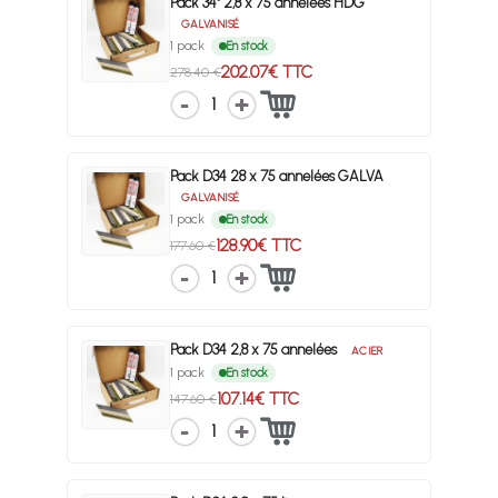
Pack 34° 2,8 x 75 annelées HDG
GALVANISÉ
1 pack
En stock
202.07€ TTC
278.40 €
1
Pack D34 28 x 75 annelées GALVA
GALVANISÉ
1 pack
En stock
128.90€ TTC
177.60 €
1
Pack D34 2,8 x 75 annelées
ACIER
1 pack
En stock
107.14€ TTC
147.60 €
1