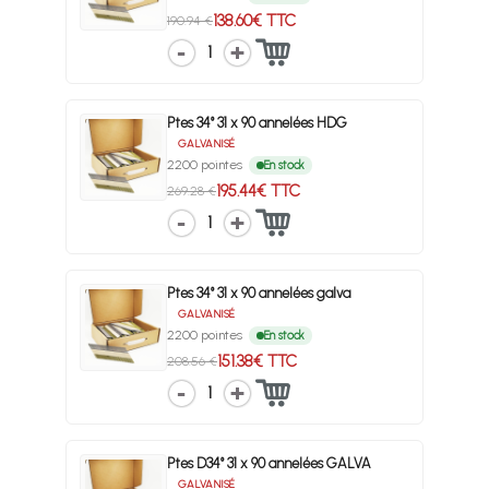
138.60€ TTC
190.94 €
1
Ptes 34° 31 x 90 annelées HDG
GALVANISÉ
2200 pointes
En stock
195.44€ TTC
269.28 €
1
Ptes 34° 31 x 90 annelées galva
GALVANISÉ
2200 pointes
En stock
151.38€ TTC
208.56 €
1
Ptes D34° 31 x 90 annelées GALVA
GALVANISÉ