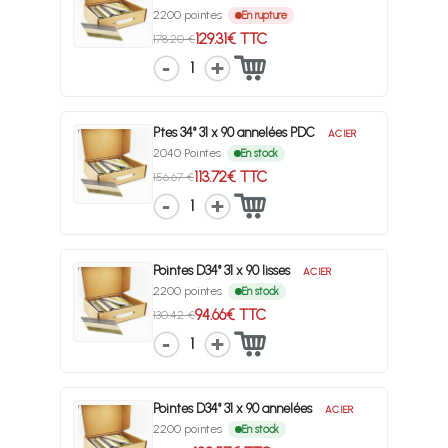
2200 pointes
En rupture
129.31€ TTC
178.20 €
1
Ptes 34° 31 x 90 annelées PDC
ACIER
2040 Pointes
En stock
113.72€ TTC
156.67 €
1
Pointes D34° 31 x 90 lisses
ACIER
2200 pointes
En stock
94.66€ TTC
130.42 €
1
Pointes D34° 31 x 90 annelées
ACIER
2200 pointes
En stock