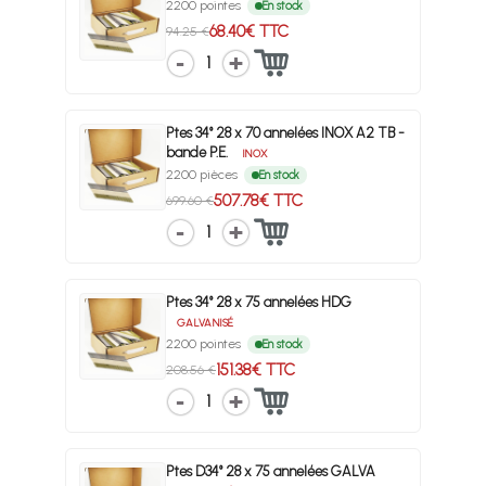
2200 pointes
En stock
68.40€ TTC
94.25 €
1
Ptes 34° 28 x 70 annelées INOX A2 TB -
bande P.E.
INOX
2200 pièces
En stock
507.78€ TTC
699.60 €
1
Ptes 34° 28 x 75 annelées HDG
GALVANISÉ
2200 pointes
En stock
151.38€ TTC
208.56 €
1
Ptes D34° 28 x 75 annelées GALVA