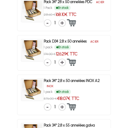
Pack 34° 28 x 50 annelées PDC
ACIER
1 Pack
En stock
168.10€ TTC
231.60 €
1
Pack D34 2,8 x 50 annelées
ACIER
1 pack
En stock
126.29€ TTC
174.00 €
1
Pack 34° 2,8 x 50 annelées INOX A2
INOX
1 pack
En stock
418.07€ TTC
576.00 €
1
Pack 34° 2,8 x 55 annelées galva