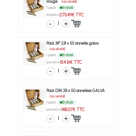
Rouge
GALVANISÉ
1 pack
En stock
273.49€ TTC
376.80 €
1
Pack 34° 2,8 x 50 annelés galva
GALVANISÉ
1 pack
En stock
154.16€ TTC
212.40 €
1
Pack D34 28 x 50 annelées GALVA
GALVANISÉ
1 pack
En stock
148.07€ TTC
204.00 €
1