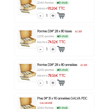
2040 Pointes
En stock
93.26€ TTC
128.52 €
1
Pointes D34° 28 x 80 lisses
ACIER
2200 pointes
En stock
74.52€ TTC
102.70 €
1
Pointes D34° 28 x 80 annelées
ACIER
2200 pointes
En stock
78.56€ TTC
108.24 €
1
Ptes 34° 31 x 90 annelées GALVA PDC
GALVANISÉ
2040 Pointes
En stock