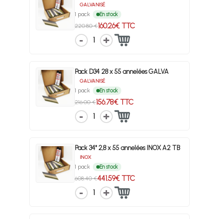
GALVANISÉ
1 pack
En stock
160.26€ TTC
220.80 €
1
Pack D34 28 x 55 annelées GALVA
GALVANISÉ
1 pack
En stock
156.78€ TTC
216.00 €
1
Pack 34° 2,8 x 55 annelées INOX A2 TB
INOX
1 pack
En stock
441.59€ TTC
608.40 €
1