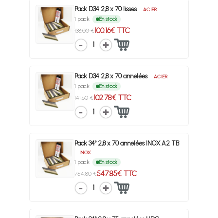
Pack D34 2,8 x 70 lisses
ACIER
1 pack
En stock
100.16€ TTC
138.00 €
1
Pack D34 2,8 x 70 annelées
ACIER
1 pack
En stock
102.78€ TTC
141.60 €
1
Pack 34° 2,8 x 70 annelées INOX A2 TB
INOX
1 pack
En stock
547.85€ TTC
754.80 €
1