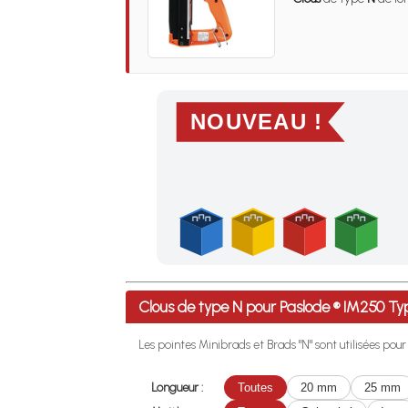
NOUVEAU !
Profitez des Frais de port offerts en France m
Clous de type N pour Paslode ® IM250 
Les pointes Minibrads et Brads "N" sont utilisées pou
Longueur :
Toutes
20 mm
25 mm