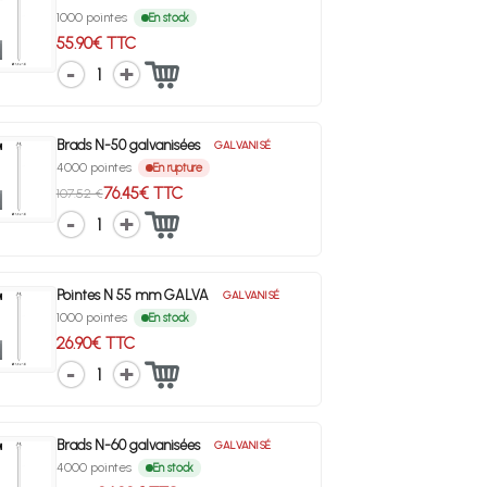
1000 pointes
En stock
55.90€ TTC
1
Brads N-50 galvanisées
GALVANISÉ
4000 pointes
En rupture
76.45€ TTC
107.52 €
1
Pointes N 55 mm GALVA
GALVANISÉ
1000 pointes
En stock
26.90€ TTC
1
Brads N-60 galvanisées
GALVANISÉ
4000 pointes
En stock