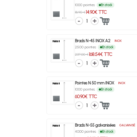
1000 pointes
En stock
14.90€ TTC
18.90 €
1
Brads N-45 INOX A2
INOX
2500 pointes
En stock
168.54€ TTC
237.00 €
1
Pointes N 50 mm INOX
INOX
1000 pointes
En stock
60.90€ TTC
1
Brads N-55 galvanisées
GALVANISÉ
4000 pointes
En stock