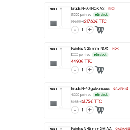
Brads N-30 INOX A2
INOX
5000 pointes
En stock
217.60€ TTC
306.00 €
1
Pointes N 35 mm INOX
INOX
1000 pointes
En stock
44.90€ TTC
1
Brads N-40 galvanisées
GALVANISÉ
4000 pointes
En stock
61.75€ TTC
86.88 €
1
Pointes N 45 mm GALVA
GALVANIS