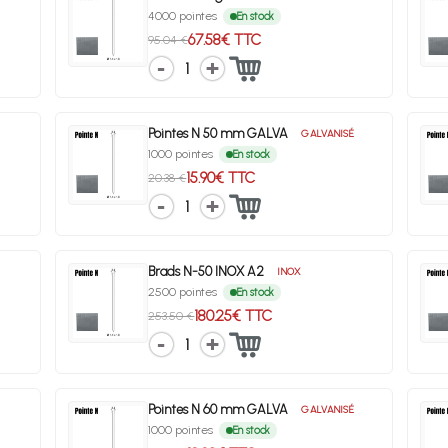
4000 pointes
En stock
67.58€ TTC
95.04 €
1
Pointes N 50 mm GALVA
GALVANISÉ
1000 pointes
En stock
15.90€ TTC
20.38 €
1
Brads N-50 INOX A2
INOX
2500 pointes
En stock
180.25€ TTC
253.50 €
1
Pointes N 60 mm GALVA
GALVANISÉ
1000 pointes
En stock