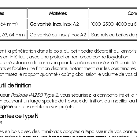
es
Matières
Con
à 64 mm)
Galvanisé
,
Inox
, Inox A2
1000, 2500, 4000 ou 5
60, 63, 64 mm
Galvanisé ou Inox / Inox A2
Sachets ou boîtes de p
t la pénétration dans le bois, du petit cadre décoratif au lambris 
 en intérieur, avec une protection renforcée contre l’oxydation.
ure résistance à la corrosion pour les pièces exposées à l’humidité.
clats et facilite une finition discrète, notamment sur les bois tendres.
ptimisez le rapport quantité / coût global selon le volume de vos c
l de finition
loueur
Paslode IM250 Type 2
, vous sécurisez la compatibilité et la 
n couvrant un large spectre de travaux de finition, du mobilier au l
mogène
sur l’ensemble de vos projets.
pointes de type N
t
ctures en bois avec des minibrads adaptés à l’épaisseur de vos pan