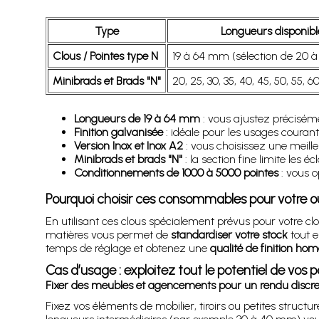
Type
Longueurs disponibl
Clous / Pointes type N
19 à 64 mm (sélection de 20 
Minibrads et Brads "N"
20, 25, 30, 35, 40, 45, 50, 55, 
Longueurs de 19 à 64 mm
: vous ajustez précisémen
Finition galvanisée
: idéale pour les usages courants
Version Inox et Inox A2
: vous choisissez une meille
Minibrads et brads "N"
: la section fine limite les é
Conditionnements de 1000 à 5000 pointes
: vous o
Pourquoi choisir ces consommables pour votre outi
En utilisant ces clous spécialement prévus pour votre c
matières vous permet de
standardiser votre stock
tout e
temps de réglage et obtenez une
qualité de finition ho
Cas d’usage : exploitez tout le potentiel de vos 
Fixer des meubles et agencements pour un rendu discre
Fixez vos éléments de mobilier, tiroirs ou petites stru