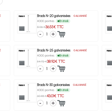
Brads N-20 galvanisées
É
GALVANISÉ
4000 pointes
En stock
36.55€ TTC
51.36 €
1
Brads N-25 galvanisées
É
GALVANISÉ
4000 pointes
En stock
38.92€ TTC
54.72 €
1
Brads N-30 galvanisées
É
GALVANISÉ
4000 pointes
En stock
43.01€ TTC
60.48 €
1