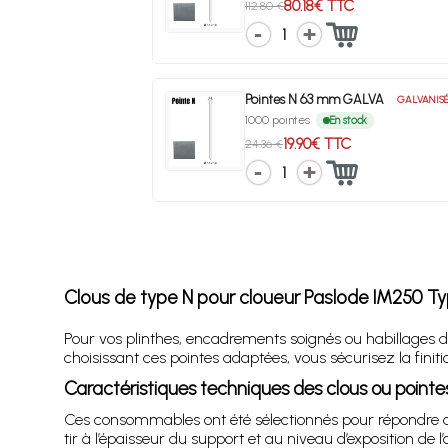
80.18€ TTC
112.80 €
1
Pointes N 63 mm GALVA
GALVANIS
1000 pointes
En stock
19.90€ TTC
24.36 €
1
Clous de type N pour cloueur Paslode IM250 Type
Pour vos plinthes, encadrements soignés ou habillages d
choisissant ces pointes adaptées, vous sécurisez la finiti
Caractéristiques techniques des clous ou pointe
Ces consommables ont été sélectionnés pour répondre au
tir à l’épaisseur du support et au niveau d’exposition de l