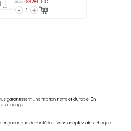
84.28€ TTC
118.56 €
1
us garantissent une fixation nette et durable. En
é du clouage.
de longueur que de matériau. Vous adaptez ainsi chaque