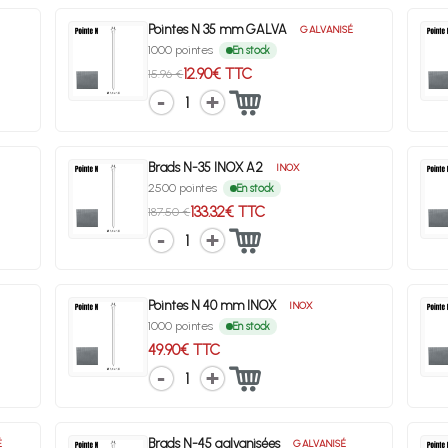
Pointes N 35 mm GALVA
GALVANISÉ
1000 pointes
En stock
12.90€ TTC
15.96 €
1
Brads N-35 INOX A2
INOX
2500 pointes
En stock
133.32€ TTC
187.50 €
1
Pointes N 40 mm INOX
INOX
1000 pointes
En stock
49.90€ TTC
1
Brads N-45 galvanisées
É
GALVANISÉ