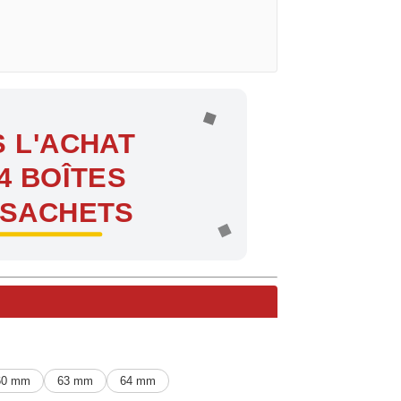
 L'ACHAT
4 BOÎTES
 SACHETS
ntes !
60 mm
63 mm
64 mm