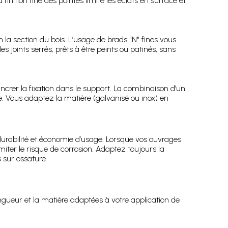
 finition fine des pointes limite les éclats en surface et
a section du bois. L’usage de brads "N" fines vous
 joints serrés, prêts à être peints ou patinés, sans
crer la fixation dans le support. La combinaison d’un
te. Vous adaptez la matière (galvanisé ou inox) en
 durabilité et économie d’usage. Lorsque vos ouvrages
miter le risque de corrosion. Adaptez toujours la
 sur ossature.
ngueur et la matière adaptées à votre application de