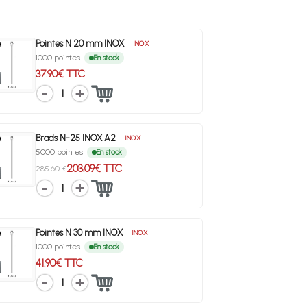
Pointes N 20 mm INOX
INOX
1000 pointes
En stock
37.90€ TTC
1
Brads N-25 INOX A2
INOX
5000 pointes
En stock
203.09€ TTC
285.60 €
1
Pointes N 30 mm INOX
INOX
1000 pointes
En stock
41.90€ TTC
1