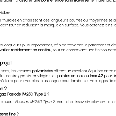
us aident à
assurer une bonne tenue sans traverser
le matériau. La
isible
murales en choisissant des longueurs courtes ou moyennes selon l
port tout en réduisant la marque en surface. Vous obtenez ainsi des
 longueurs plus importantes, afin de traverser le parement et d’an
vailler rapidement en continu
, tout en conservant une finition net
projet
 secs, les versions
galvanisées
offrent un excellent équilibre entre
us contraignants, privilégiez les
pointes en Inox ou Inox A2
pour li
médiaire pour meubles, plus longue pour lambris et habillages fixés
pe 2
 gaz Paslode IM250 Type 2 ?
u cloueur
Paslode IM250 Type 2
. Vous choisissez simplement la lo
erie fine ?