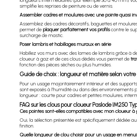
longueurs intermédiaires (par exemple 30 à 40 mm) vo
simplifie les reprises de peinture ou de vernis.
Assembler cadres et moulures avec une pointe quasi inv
Assemblez des cadres décoratifs, baguettes et moulures 
permet de
plaquer parfaitement vos profils
contre le sup
surcharge de mastic.
Poser lambris et habillages muraux en série
Habillez vos murs avec des lames de lambris grâce à des
cloueur à gaz et de ces clous dédiés vous permet de
tra
fonction des pièces sèches ou plus humides.
Guide de choix : longueur et matière selon votre 
Pour un usage majoritairement intérieur et des supports
sont exposés à l’humidité ou dans des environnements pl
longueur : courte pour cadres et petites moulures, inter
FAQ sur les clous pour cloueur Paslode IM250 Ty
Ces pointes sont-elles compatibles avec mon cloueur à
Oui, la sélection présentée est spécifiquement dédiée a
finition.
Quelle longueur de clou choisir pour un usage en menuis