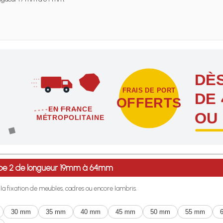
DÈS
FRAIS DE PORT
DE 
OFFERTS
EN FRANCE
OU
MÉTROPOLITAINE
étropolitaine dès l'achat de 4 sachets ou boîtes d'agrafes ou de poi
Type 2 de longueur 19mm à 64mm
r la fixation de meubles, cadres ou encore lambris.
30 mm
35 mm
40 mm
45 mm
50 mm
55 mm