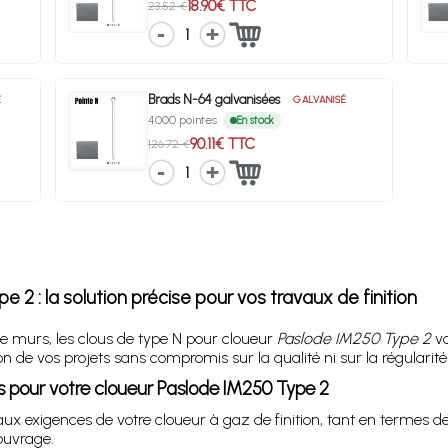
18.90€ TTC
23.52 €
1
Brads N-64 galvanisées
É
GALVANISÉ
4000 pointes
En stock
90.11€ TTC
126.72 €
1
 2 : la solution précise pour vos travaux de finition
e murs, les clous de type N pour cloueur
Paslode IM250 Type 2
vo
on de vos projets sans compromis sur la qualité ni sur la régularit
s pour votre cloueur Paslode IM250 Type 2
x exigences de votre cloueur à gaz de finition, tant en termes 
’ouvrage.