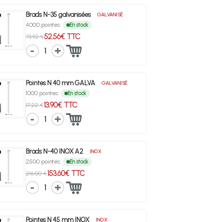
Brads N-35 galvanisées
GALVANISÉ
4000 pointes
En stock
52.56€ TTC
73.92 €
1
Pointes N 40 mm GALVA
GALVANISÉ
1000 pointes
En stock
13.90€ TTC
17.22 €
1
Brads N-40 INOX A2
INOX
2500 pointes
En stock
153.60€ TTC
216.00 €
1
Pointes N 45 mm INOX
INOX