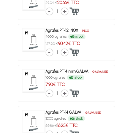
20.66€ TTC
29.04 €
1
Agrafes PF-12 INOX
INOX
4000 agrafes
En stock
90.42€ TTC
127.20 €
1
Agrafes PF 14 mm GALVA
GALVANISÉ
1000 agrafes
En stock
7.90€ TTC
1
Agrafes PF-14 GALVA
GALVANISÉ
3000 agrafes
En stock
16.25€ TTC
22.86 €