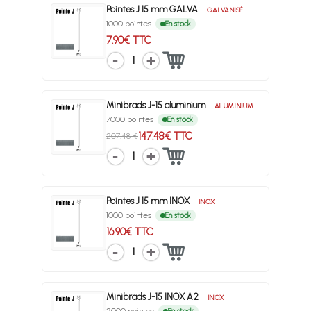
Pointes J 15 mm GALVA
GALVANISÉ
1000 pointes
En stock
7.90€ TTC
1
Minibrads J-15 aluminium
ALUMINIUM
7000 pointes
En stock
147.48€ TTC
207.48 €
1
Pointes J 15 mm INOX
INOX
1000 pointes
En stock
16.90€ TTC
1
Minibrads J-15 INOX A2
INOX