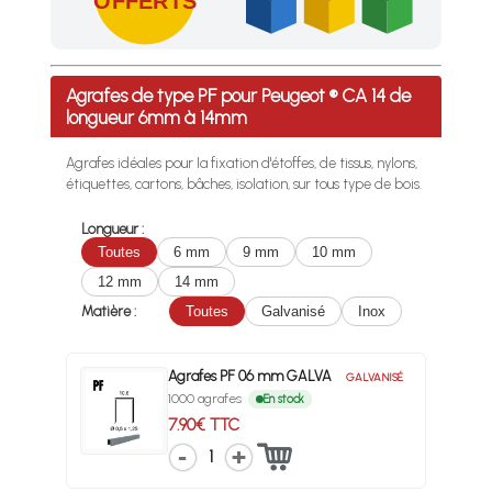
OFFERTS
Profitez des Frais de port offerts en France métropolitaine 
Agrafes de type PF pour Peugeot ® CA 14 de
longueur 6mm à 14mm
Agrafes idéales pour la fixation d'étoffes, de tissus, nylons,
étiquettes, cartons, bâches, isolation, sur tous type de bois.
Longueur :
Toutes
6 mm
9 mm
10 mm
12 mm
14 mm
Matière :
Toutes
Galvanisé
Inox
Agrafes PF 06 mm GALVA
GALVANISÉ
1000 agrafes
En stock
7.90€ TTC
1