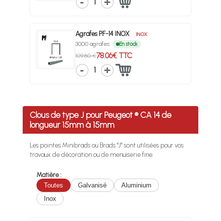
1
Agrafes PF-14 INOX
INOX
3000 agrafes
En stock
78.06€ TTC
109.80 €
1
Clous de type J pour Peugeot ® CA 14 de
longueur 15mm à 15mm
Les pointes Minibrads ou Brads "J" sont utilisées pour vos
travaux de décoration ou de menuiserie fine.
Matière :
Toutes
Galvanisé
Aluminium
Inox