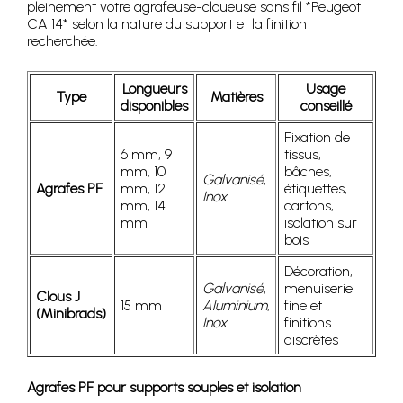
pleinement votre agrafeuse-cloueuse sans fil *Peugeot
CA 14* selon la nature du support et la finition
recherchée.
Longueurs
Usage
Type
Matières
disponibles
conseillé
Fixation de
6 mm, 9
tissus,
mm, 10
bâches,
Galvanisé
,
Agrafes PF
mm, 12
étiquettes,
Inox
mm, 14
cartons,
mm
isolation sur
bois
Décoration,
Galvanisé
,
menuiserie
Clous J
15 mm
Aluminium
,
fine et
(Minibrads)
Inox
finitions
discrètes
Agrafes PF pour supports souples et isolation