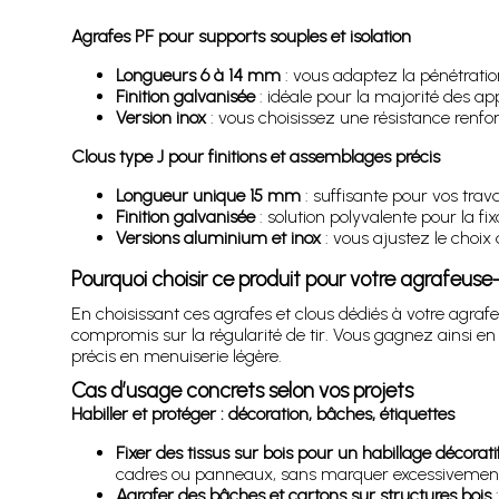
Agrafes PF pour supports souples et isolation
Longueurs 6 à 14 mm
: vous adaptez la pénétration 
Finition galvanisée
: idéale pour la majorité des app
Version inox
: vous choisissez une résistance renfo
Clous type J pour finitions et assemblages précis
Longueur unique 15 mm
: suffisante pour vos trav
Finition galvanisée
: solution polyvalente pour la fix
Versions aluminium et inox
: vous ajustez le choix 
Pourquoi choisir ce produit pour votre agrafeus
En choisissant ces agrafes et clous dédiés à votre agr
compromis sur la régularité de tir. Vous gagnez ainsi en f
précis en menuiserie légère.
Cas d’usage concrets selon vos projets
Habiller et protéger : décoration, bâches, étiquettes
Fixer des tissus sur bois pour un habillage décorati
cadres ou panneaux, sans marquer excessivement 
Agrafer des bâches et cartons sur structures bois
: