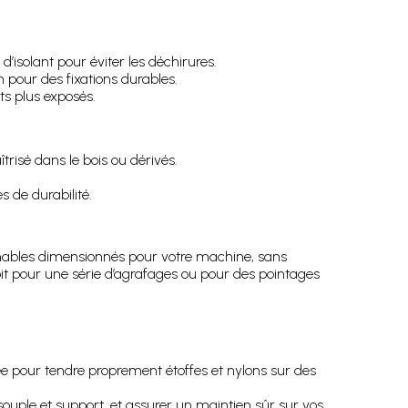
d’isolant pour éviter les déchirures.
n pour des fixations durables.
ts plus exposés.
risé dans le bois ou dérivés.
s de durabilité.
mmables dimensionnés pour votre machine, sans
 soit pour une série d’agrafages ou pour des pointages
sée pour tendre proprement étoffes et nylons sur des
ouple et support, et assurer un maintien sûr sur vos