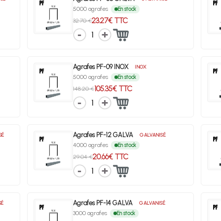
5000 agrafes
En stock
23.27€ TTC
32.70 €
1
Agrafes PF-09 INOX
INOX
5000 agrafes
En stock
105.35€ TTC
148.20 €
1
Agrafes PF-12 GALVA
SÉ
GALVANISÉ
4000 agrafes
En stock
20.66€ TTC
29.04 €
1
Agrafes PF-14 GALVA
SÉ
GALVANISÉ
3000 agrafes
En stock