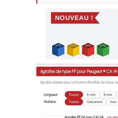
NOUVEAU !
Profitez des Frais de port offerts en France m
Agrafes de type PF pour Peugeot ® CA 
Agrafes idéales pour la fixation d'étoffes, de tissus, ny
Longueur :
Toutes
6 mm
9 mm
Matière :
Toutes
Galvanisé
Inox
Agrafes PF 06 mm GALVA
GALVANI