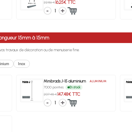
16.25€ TTC
22.86 €
1
e longueur 15mm à 15mm
r vos travaux de décoration ou de menuiserie fine.
inium
Inox
Minibrads J-15 aluminium
ALUMINIUM
7000 pointes
En stock
147.48€ TTC
207.48 €
1