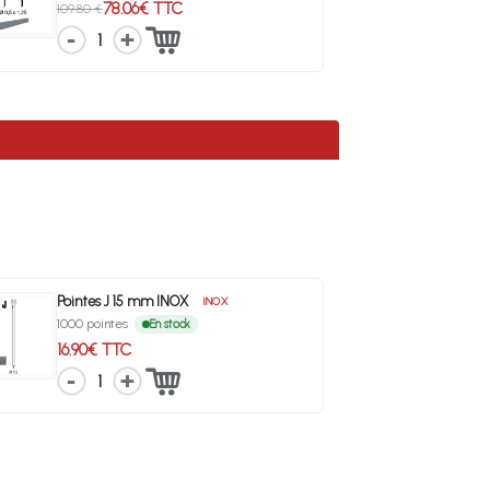
78.06€ TTC
109.80 €
1
Pointes J 15 mm INOX
INOX
1000 pointes
En stock
16.90€ TTC
1