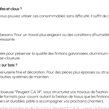
fes et clous ?
 pouvez utiliser ces consommables sans difficulté. Il suffit de ch
 besoins. Pour un travail plus exigeant ou des conditions d’humidité
éressante.
sière pour préserver la qualité des finitions galvanisées, aluminium
se-cloueuse.
 sur bois ?
erie fine et décoration. Pour des pièces plus épaisses ou structu
d’autres systèmes de maintien.
cloueuse *Peugeot CA 14*, vous structurez vos travaux de fixatio
e formats pour couvrir autant la fixation de tissus que les finitio
ers et durables, prête à accompagner vos prochains chantiers.
rche d'agrafes et de clous pour Peugeot ® CA 14 - www.clicfixati