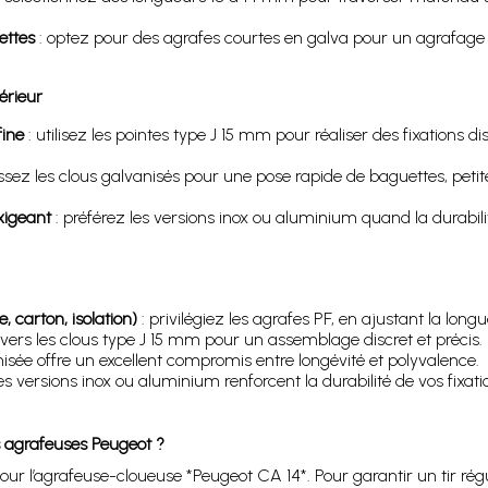
ettes
: optez pour des agrafes courtes en galva pour un agrafage 
érieur
fine
: utilisez les pointes type J 15 mm pour réaliser des fixations
issez les clous galvanisés pour une pose rapide de baguettes, peti
xigeant
: préférez les versions inox ou aluminium quand la durabilit
, carton, isolation)
: privilégiez les agrafes PF, en ajustant la longu
vers les clous type J 15 mm pour un assemblage discret et précis.
anisée offre un excellent compromis entre longévité et polyvalence.
les versions inox ou aluminium renforcent la durabilité de vos fixati
s agrafeuses Peugeot ?
l’agrafeuse-cloueuse *Peugeot CA 14*. Pour garantir un tir régulie