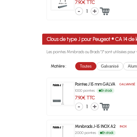
7.90€ TTC
1
Clous de type J pour Peugeot ® CA 14 d
Les pointes Minibrads ou Brads "J" sont utilisées pou
Matière :
Toutes
Galvanisé
Alum
Pointes J 15 mm GALVA
GALVANISÉ
1000 pointes
En stock
7.90€ TTC
1
Minibrads J-15 INOX A2
INOX
2000 pointes
En stock