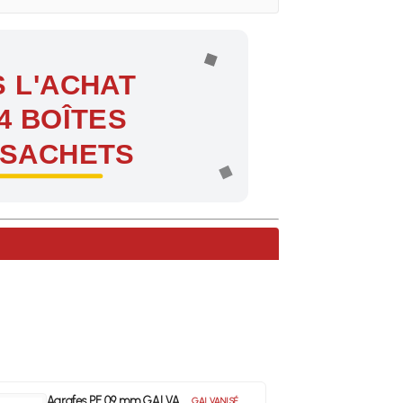
 L'ACHAT
4 BOÎTES
 SACHETS
ntes !
Agrafes PF 09 mm GALVA
GALVANISÉ