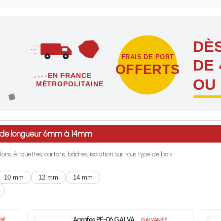
DÈS
FRAIS DE PORT
DE 
OFFERTS
EN FRANCE
OU
MÉTROPOLITAINE
étropolitaine dès l'achat de 4 sachets ou boîtes d'agrafes ou de poi
14 de longueur 6mm à 14mm
lons, étiquettes, cartons, bâches, isolation, sur tous type de bois.
10 mm
12 mm
14 mm
Agrafes PF-06 GALVA
SÉ
GALVANISÉ