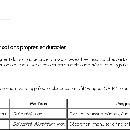
ixations propres et durables
nt dans chaque projet où vous devez fixer tissu, bâche, carton o
 finitions de menuiserie, ces consommables adaptés à votre agraf
ement votre agrafeuse-cloueuse sans fil *Peugeot CA 14* selon la 
Matières
Usage c
4 mm
Galvanisé
,
Inox
Fixation de tissus, bâches, étiqu
Galvanisé
,
Aluminium
,
Inox
Décoration, menuiserie fine et f