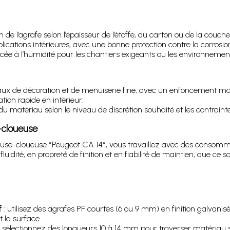
de l’agrafe selon l’épaisseur de l’étoffe, du carton ou de la couche 
lications intérieures, avec une bonne protection contre la corrosio
rcée à l’humidité pour les chantiers exigeants ou les environnemen
aux de décoration et de menuiserie fine, avec un enfoncement maît
ation rapide en intérieur.
du matériau selon le niveau de discrétion souhaité et les contrainte
e-cloueuse
afeuse-cloueuse *Peugeot CA 14*, vous travaillez avec des conso
luidité, en propreté de finition et en fiabilité de maintien, que ce
f
: utilisez des agrafes PF courtes (6 ou 9 mm) en finition galvani
la surface.
 sélectionnez des longueurs 10 à 14 mm pour traverser matériau s