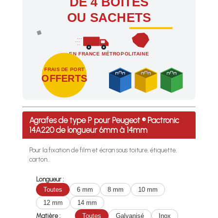
DE 4 BOÎTES
OU SACHETS
EN FRANCE MÉTROPOLITAINE
FRAIS DE PORT
OFFERTS
Profitez des Frais de port offerts en France métropolitaine 
Agrafes de type P pour Peugeot ® Pactronic
14A220 de longueur 6mm à 14mm
Pour la fixation de film et écran sous toiture, étiquette,
carton...
Longueur :
Toutes
6 mm
8 mm
10 mm
12 mm
14 mm
Matière :
Toutes
Galvanisé
Inox