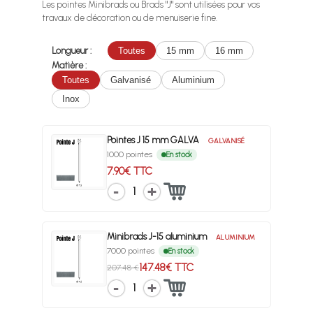
Les pointes Minibrads ou Brads "J" sont utilisées pour vos
travaux de décoration ou de menuiserie fine.
Longueur :
Toutes
15 mm
16 mm
Matière :
Toutes
Galvanisé
Aluminium
Inox
Pointes J 15 mm GALVA
GALVANISÉ
1000 pointes
En stock
7.90€ TTC
1
Minibrads J-15 aluminium
ALUMINIUM
7000 pointes
En stock
147.48€ TTC
207.48 €
1