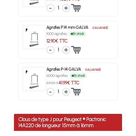
1
Agrafes P 14 mm GALVA
GALVANISÉ
1000 agrafes
En stock
12.90€ TTC
1
Agrafes P-14 GALVA
GALVANISÉ
6000 agrafes
En stock
41.99€ TTC
59.04 €
1
Clous de type J pour Peugeot ® Pactronic
14A220 de longueur 15mm à 16mm