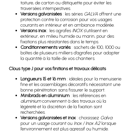
toiture, de carton ou d’étiquette pour éviter les
traversées intempestives.
Versions galvanisées
: les séries
GALVA
offrent une
protection contre la corrosion pour vos usages
courants en intérieur et en ambiance modérée.
Versions inox
: les agrafes
INOX
s’utilisent en
extérieur, en milieu humide ou marin, pour des
fixations plus résistantes dans le temps.
Conditionnements variés
: sachets de 100, 1000 ou
boîtes de plusieurs milliers d’agrafes pour adapter
la quantité à la taille de vos chantiers.
Clous type J pour vos finitions et travaux délicats
Longueurs 15 et 16 mm
: idéales pour la menuiserie
fine et les assemblages décoratifs nécessitant une
bonne pénétration sans fissurer le support.
Minibrads en aluminium
: les références en
aluminium
conviennent à des travaux où la
légèreté et la discrétion de la fixation sont
recherchées.
Versions galvanisées et inox
: choisissez
Galva
pour un usage courant ou
Inox / Inox A2
lorsque
l’environnement est plus agressif ou humide.