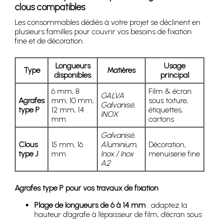
clous compatibles
Les consommables dédiés à votre projet se déclinent en
plusieurs familles pour couvrir vos besoins de fixation
fine et de décoration.
Longueurs
Usage
Type
Matières
disponibles
principal
6 mm, 8
Film & écran
GALVA
Agrafes
mm, 10 mm,
sous toiture,
Galvanisé
,
type P
12 mm, 14
étiquettes,
INOX
mm
cartons
Galvanisé
,
Clous
15 mm, 16
Aluminium
,
Décoration,
type J
mm
Inox / Inox
menuiserie fine
A2
Agrafes type P pour vos travaux de fixation
Plage de longueurs de 6 à 14 mm
: adaptez la
hauteur d’agrafe à l’épaisseur de film, d’écran sous