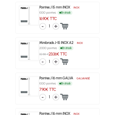
Pointes J 15 mm INOX
INOX
1000 pointes
En stock
16.90€ TTC
1
Minibrads J-15 INOX A2
INOX
2000 pointes
En stock
23.36€ TTC
32.88 €
1
Pointes J 16 mm GALVA
GALVANISÉ
1000 pointes
En stock
7.90€ TTC
1
Pointes J 16 mm INOX
INOX