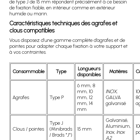
de type J de 15 mm répondent précisément à ce besoin
de fixation fiable, en intérieur comme en extérieur
humide ou marin.
Caractéristiques techniques des agrafes et
clous compatibles
Vous disposez d’une gamme complète d’agrafes et de
pointes pour adapter chaque fixation à votre support et
à vos contraintes.
Longueurs
Consommable
Type
Matières
C
disponibles
6 mm, 8
mm, 10
INOX
,
10
Agrafes
Type P
mm, 12
GALVA
8
mm, 14
galvanisé
a
mm
Galvanisé,
Type J
Aluminium,
1
Clous / pointes
(Minibrads
15 mm
Inox
,
Inox
po
/ Brads "J")
A2