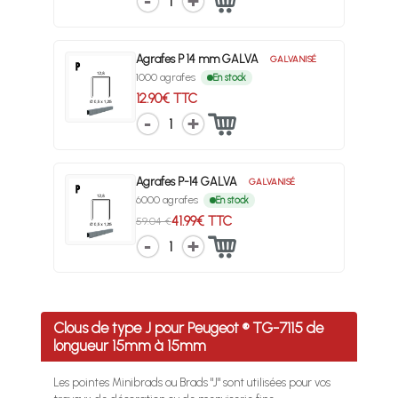
1
Agrafes P 14 mm GALVA
GALVANISÉ
1000 agrafes
En stock
12.90€ TTC
1
Agrafes P-14 GALVA
GALVANISÉ
6000 agrafes
En stock
41.99€ TTC
59.04 €
1
Clous de type J pour Peugeot ® TG-7115 de
longueur 15mm à 15mm
Les pointes Minibrads ou Brads "J" sont utilisées pour vos