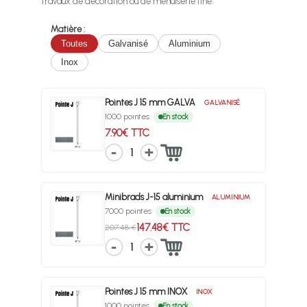
travaux de décoration ou de menuiserie fine.
Matière :
Toutes
Galvanisé
Aluminium
Inox
Pointes J 15 mm GALVA
GALVANISÉ
1000 pointes
En stock
7.90€ TTC
1
Minibrads J-15 aluminium
ALUMINIUM
7000 pointes
En stock
147.48€ TTC
207.48 €
1
Pointes J 15 mm INOX
INOX
1000 pointes
En stock