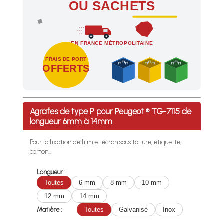
OU SACHETS
EN FRANCE MÉTROPOLITAINE
FRAIS DE PORT
OFFERTS
Profitez des Frais de port offerts en France métropolitaine 
Agrafes de type P pour Peugeot ® TG-7115 de
longueur 6mm à 14mm
Pour la fixation de film et écran sous toiture, étiquette,
carton...
Longueur :
Toutes
6 mm
8 mm
10 mm
12 mm
14 mm
Matière :
Toutes
Galvanisé
Inox