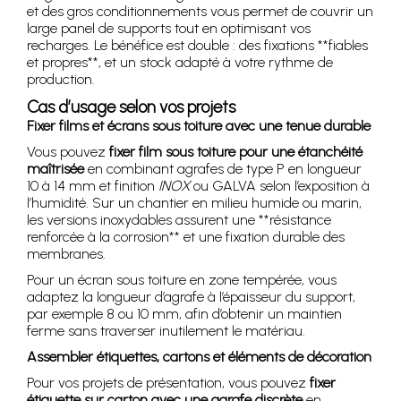
et des gros conditionnements vous permet de couvrir un
large panel de supports tout en optimisant vos
recharges. Le bénéfice est double : des fixations **fiables
et propres**, et un stock adapté à votre rythme de
production.
Cas d’usage selon vos projets
Fixer films et écrans sous toiture avec une tenue durable
Vous pouvez
fixer film sous toiture pour une étanchéité
maîtrisée
en combinant agrafes de type P en longueur
10 à 14 mm et finition
INOX
ou GALVA selon l’exposition à
l’humidité. Sur un chantier en milieu humide ou marin,
les versions inoxydables assurent une **résistance
renforcée à la corrosion** et une fixation durable des
membranes.
Pour un écran sous toiture en zone tempérée, vous
adaptez la longueur d’agrafe à l’épaisseur du support,
par exemple 8 ou 10 mm, afin d’obtenir un maintien
ferme sans traverser inutilement le matériau.
Assembler étiquettes, cartons et éléments de décoration
Pour vos projets de présentation, vous pouvez
fixer
étiquette sur carton avec une agrafe discrète
en