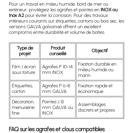
Pour un travail en milieu humide, bord de mer ou
extérieur, privilégiez les agrafes et pointes en
INOX ou
Inox A2
pour éviter la corrosion. Pour des travaux
intérieurs courants sur étiquettes, cartons ou bois sec, les
versions GALVA galvanisé offrent un excellent
compromis entre durabilité et volume de boîtes.
Type de
Produit
Objectif
projet
conseillé
Fixation durable en
Film / écran
Agrafes P 10-14
milieu humide ou
sous toiture
mm INOX
marin
Étiquettes,
Agrafes P 6-8
Fixation rapide et
carton
mm GALVA
économique
Décoration,
Pointes J 15
Assemblages
menuiserie
mm GALVA ou
discrets et propres
fine
INOX
FAQ sur les agrafes et clous compatibles