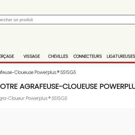
ERÇAGE
VISSAGE
CHEVILLES
CONNECTEURS
LIGATUREUSE
rafeuse-Cloueuse Powerplus ® 551SG5
VOTRE AGRAFEUSE-CLOUEUSE POWERPLU
 Agra-Cloueur Powerplus ® 551SG5