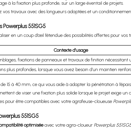
e à la fixation plus profonde, sur un large éventail de projets.
 vos travaux avec des longueurs adaptées et un conditionnement c
us Powerplus 551SG5
liser en un coup d’œil l’étendue des possibilités offertes pour vo
Contexte d’usage
blages, fixations de panneaux et travaux de finition nécessitant u
ions plus profondes, lorsque vous avez besoin d’un maintien renfor
de 15 à 40 mm, ce qui vous aide à adapter la pénétration à l’épaiss
ettent de viser une fixation plus solide lorsque le projet exige u
es pour être compatibles avec votre agrafeuse-cloueuse
Powerpl
Powerplus 551SG5
ompatibilité optimisée
avec votre agra-cloueur
Powerplus 551SG