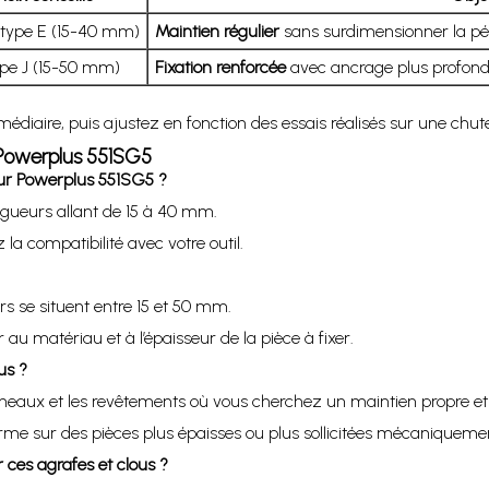
 type E (15-40 mm)
Maintien régulier
sans surdimensionner la pén
ype J (15-50 mm)
Fixation renforcée
avec ancrage plus profond
iaire, puis ajustez en fonction des essais réalisés sur une chute
a Powerplus 551SG5
ur Powerplus 551SG5 ?
ngueurs allant de 15 à 40 mm.
 la compatibilité avec votre outil.
rs se situent entre 15 et 50 mm.
u matériau et à l’épaisseur de la pièce à fixer.
us ?
anneaux et les revêtements où vous cherchez un maintien propre et 
ferme sur des pièces plus épaisses ou plus sollicitées mécaniqueme
r ces agrafes et clous ?