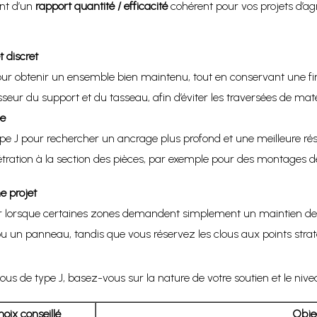
ant d’un
rapport quantité / efficacité
cohérent pour vos projets d’ag
 discret
ur obtenir un ensemble bien maintenu, tout en conservant une finit
seur du support et du tasseau, afin d’éviter les traversées de maté
ée
ype J pour rechercher un ancrage plus profond et une meilleure ré
tration à la section des pièces, par exemple pour des montages d
e projet
 lorsque certaines zones demandent simplement un maintien de sur
 ou un panneau, tandis que vous réservez les clous aux points str
clous de type J, basez-vous sur la nature de votre soutien et le niv
oix conseillé
Objec