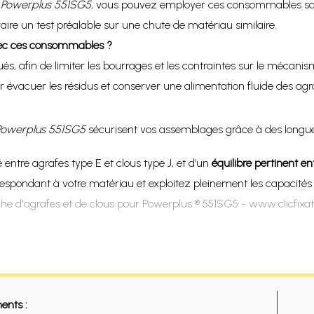
e
Powerplus 551SG5
, vous pouvez employer ces consommables s
faire un test préalable sur une chute de matériau similaire.
vec ces consommables ?
ués, afin de limiter les bourrages et les contraintes sur le mécanis
r évacuer les résidus et conserver une alimentation fluide des agra
Powerplus 551SG5
sécurisent vos assemblages grâce à des longueu
e entre agrafes type E et clous type J, et d’un
équilibre pertinent en
rrespondant à votre matériau et exploitez pleinement les capacité
he d'agrafes et de clous pour Powerplus ® 551SG5 - www.clicfixa
ents :