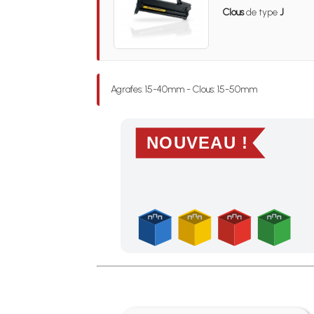
Clous
de type
J
Agrafes: 15-40mm - Clous: 15-50mm
NOUVEAU !
Profitez des Frais de port offerts en France m