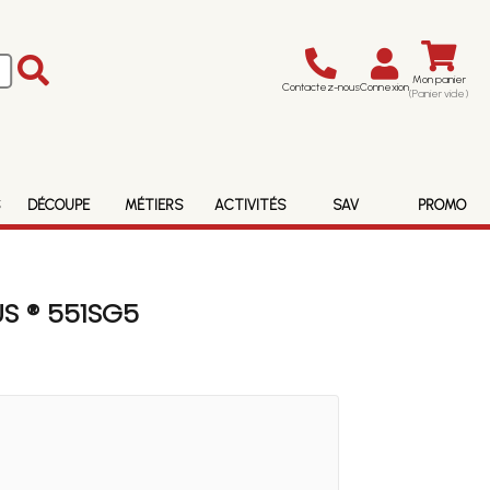
Mon panier
Contactez-nous
Connexion
(Panier vide)
S
DÉCOUPE
MÉTIERS
ACTIVITÉS
SAV
PROMO
S ® 551SG5