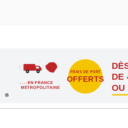
DÈS
FRAIS DE PORT
DE 
OFFERTS
EN FRANCE
OU
MÉTROPOLITAINE
étropolitaine dès l'achat de 4 sachets ou boîtes d'agrafes ou de poi