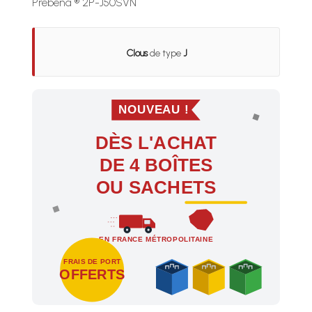
Prebena ® 2P-J50SVN
Clous
de type
J
NOUVEAU !
DÈS L'ACHAT
DE 4 BOÎTES
OU SACHETS
EN FRANCE MÉTROPOLITAINE
FRAIS DE PORT
OFFERTS