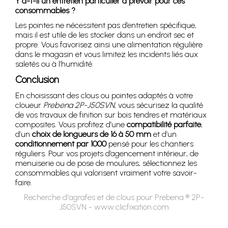
Y a-t-il un entretien particulier à prévoir pour ces
consommables ?
Les pointes ne nécessitent pas d’entretien spécifique,
mais il est utile de les stocker dans un endroit sec et
propre. Vous favorisez ainsi une alimentation régulière
dans le magasin et vous limitez les incidents liés aux
saletés ou à l’humidité.
Conclusion
En choisissant des clous ou pointes adaptés à votre
cloueur
Prebena 2P-J50SVN
, vous sécurisez la qualité
de vos travaux de finition sur bois tendres et matériaux
composites. Vous profitez d’une
compatibilité parfaite
,
d’un
choix de longueurs de 16 à 50 mm
et d’un
conditionnement par 1000
pensé pour les chantiers
réguliers. Pour vos projets d’agencement intérieur, de
menuiserie ou de pose de moulures, sélectionnez les
consommables qui valorisent vraiment votre savoir-
faire.
Recherche d'agrafes et de clous pour Prebena ® 2P-
J50SVN - www.clicfixation.com