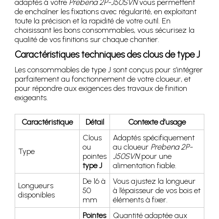
adaptés à votre
Prebena 2P-J50SVN
vous permettent
de enchaîner les fixations avec régularité, en exploitant
toute la précision et la rapidité de votre outil. En
choisissant les bons consommables, vous sécurisez la
qualité de vos finitions sur chaque chantier.
Caractéristiques techniques des clous de type J
Les consommables de type J sont conçus pour s’intégrer
parfaitement au fonctionnement de votre cloueur, et
pour répondre aux exigences des travaux de finition
exigeants.
Caractéristique
Détail
Contexte d’usage
Clous
Adaptés spécifiquement
ou
au cloueur
Prebena 2P-
Type
pointes
J50SVN
pour une
type J
alimentation fiable.
De 16 à
Vous ajustez la longueur
Longueurs
50
à l’épaisseur de vos bois et
disponibles
mm
éléments à fixer.
Pointes
Quantité adaptée aux