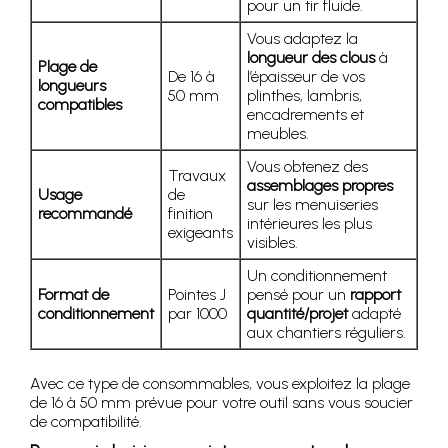
pour un tir fluide.
Vous adaptez la
longueur des clous
à
Plage de
De 16 à
l’épaisseur de vos
longueurs
50 mm
plinthes, lambris,
compatibles
encadrements et
meubles.
Vous obtenez des
Travaux
assemblages propres
Usage
de
sur les menuiseries
recommandé
finition
intérieures les plus
exigeants
visibles.
Un conditionnement
Format de
Pointes J
pensé pour un
rapport
conditionnement
par 1000
quantité/projet
adapté
aux chantiers réguliers.
Avec ce type de consommables, vous exploitez la plage
de 16 à 50 mm prévue pour votre outil sans vous soucier
de compatibilité.