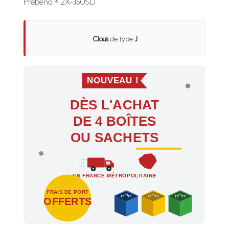
Prebena ® 2X-J50SD
Clous
de type
J
NOUVEAU !
DÈS L'ACHAT
DE 4 BOÎTES
OU SACHETS
EN FRANCE MÉTROPOLITAINE
FRAIS DE PORT
OFFERTS