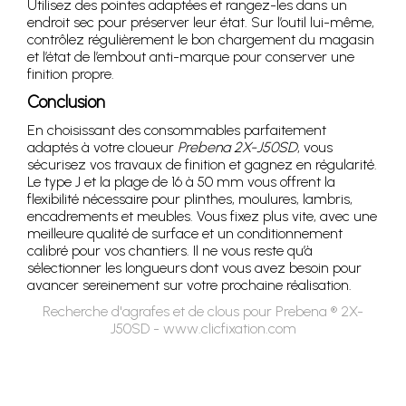
Utilisez des pointes adaptées et rangez-les dans un
endroit sec pour préserver leur état. Sur l’outil lui-même,
contrôlez régulièrement le bon chargement du magasin
et l’état de l’embout anti-marque pour conserver une
finition propre.
Conclusion
En choisissant des consommables parfaitement
adaptés à votre cloueur
Prebena 2X-J50SD
, vous
sécurisez vos travaux de finition et gagnez en régularité.
Le type J et la plage de 16 à 50 mm vous offrent la
flexibilité nécessaire pour plinthes, moulures, lambris,
encadrements et meubles. Vous fixez plus vite, avec une
meilleure qualité de surface et un conditionnement
calibré pour vos chantiers. Il ne vous reste qu’à
sélectionner les longueurs dont vous avez besoin pour
avancer sereinement sur votre prochaine réalisation.
Recherche d'agrafes et de clous pour Prebena ® 2X-
J50SD - www.clicfixation.com