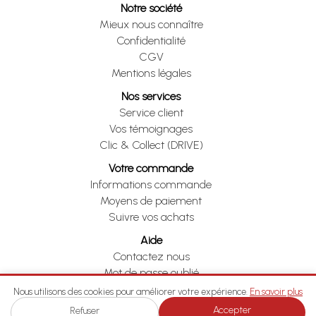
Notre société
Mieux nous connaître
Confidentialité
CGV
Mentions légales
Nos services
Service client
Vos témoignages
Clic & Collect (DRIVE)
Votre commande
Informations commande
Moyens de paiement
Suivre vos achats
Aide
Contactez nous
Mot de passe oublié
Je me rétracte
Nous utilisons des cookies pour améliorer votre expérience.
En savoir plus
Accepter
Refuser