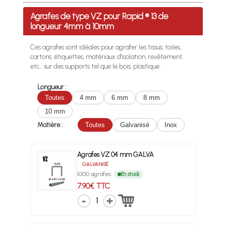
Profitez des Frais de port offerts en France métropolitaine 
Agrafes de type VZ pour Rapid ® 13 de
longueur 4mm à 10mm
Ces agrafes sont idéales pour agrafer les tissus, toiles,
cartons, étiquettes, matériaux d'isolation, revêtement,
etc... sur des supports tel que le bois, plastique.
Longueur :
Toutes
4 mm
6 mm
8 mm
10 mm
Matière :
Toutes
Galvanisé
Inox
Agrafes VZ 04 mm GALVA
GALVANISÉ
1000 agrafes
En stock
7.90€ TTC
1