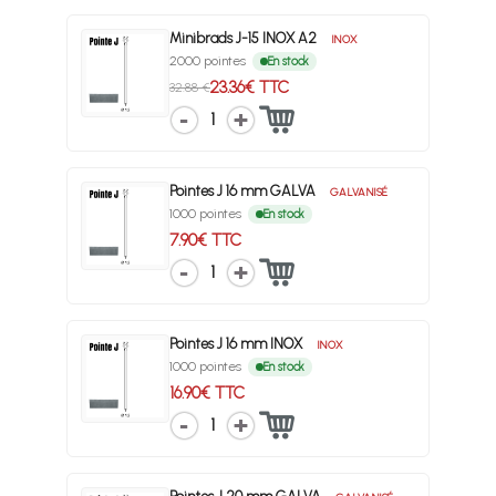
Minibrads J-15 INOX A2
INOX
2000 pointes
En stock
23.36€ TTC
32.88 €
1
Pointes J 16 mm GALVA
GALVANISÉ
1000 pointes
En stock
7.90€ TTC
1
Pointes J 16 mm INOX
INOX
1000 pointes
En stock
16.90€ TTC
1