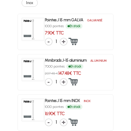
Inox
Pointes J 15 mm GALVA
GALVANISÉ
1000 pointes
En stock
7.90€ TTC
1
Minibrads J-15 aluminium
ALUMINIUM
7000 pointes
En stock
147.48€ TTC
207.48 €
1
Pointes J 15 mm INOX
INOX
1000 pointes
En stock
16.90€ TTC
1