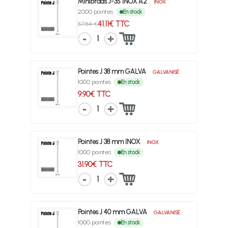
Minibrads J-35 INOX A2
INOX
2000 pointes
En stock
41.11€ TTC
57.84 €
1
Pointes J 38 mm GALVA
GALVANISÉ
1000 pointes
En stock
9.90€ TTC
1
Pointes J 38 mm INOX
INOX
1000 pointes
En stock
31.90€ TTC
1
Pointes J 40 mm GALVA
GALVANISÉ
1000 pointes
En stock