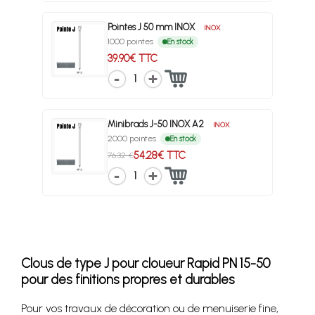
Pointes J 50 mm INOX
INOX
1000 pointes
En stock
39.90€ TTC
1
Minibrads J-50 INOX A2
INOX
2000 pointes
En stock
54.28€ TTC
76.32 €
1
Clous de type J pour cloueur Rapid PN 15-50
pour des finitions propres et durables
Pour vos travaux de décoration ou de menuiserie fine,