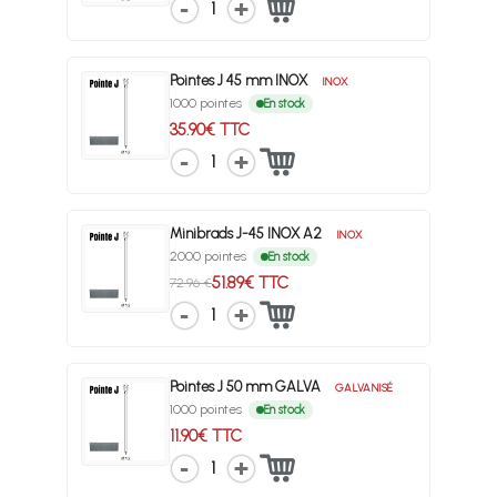
1
Pointes J 45 mm INOX
INOX
1000 pointes
En stock
35.90€ TTC
1
Minibrads J-45 INOX A2
INOX
2000 pointes
En stock
51.89€ TTC
72.96 €
1
Pointes J 50 mm GALVA
GALVANISÉ
1000 pointes
En stock
11.90€ TTC
1