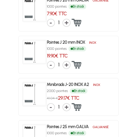
Pointes J 20 mm GALVA
GALVANISÉ
1000 pointes
En stock
7.90€ TTC
1
Pointes J 20 mm INOX
INOX
1000 pointes
En stock
19.90€ TTC
1
Minibrads J-20 INOX A2
INOX
2000 pointes
En stock
29.17€ TTC
41.04 €
1
Pointes J 25 mm GALVA
GALVANISÉ
1000 pointes
En stock