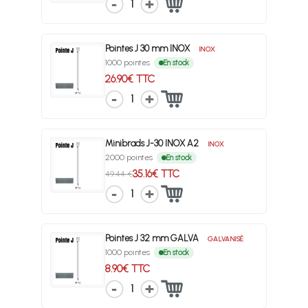
1
Pointes J 30 mm INOX
INOX
1000 pointes
En stock
26.90€ TTC
1
Minibrads J-30 INOX A2
INOX
2000 pointes
En stock
35.16€ TTC
49.44 €
1
Pointes J 32 mm GALVA
GALVANISÉ
1000 pointes
En stock
8.90€ TTC
1