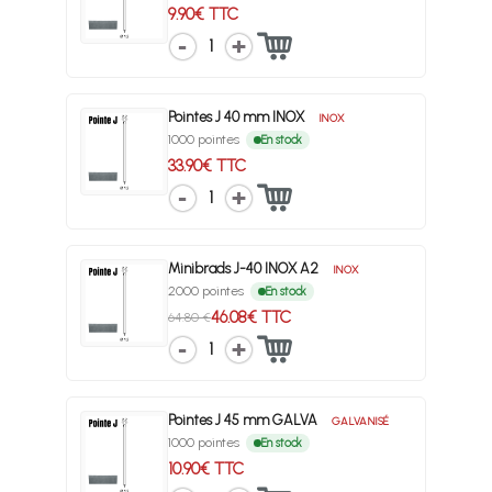
9.90€ TTC
1
Pointes J 40 mm INOX
INOX
1000 pointes
En stock
33.90€ TTC
1
Minibrads J-40 INOX A2
INOX
2000 pointes
En stock
46.08€ TTC
64.80 €
1
Pointes J 45 mm GALVA
GALVANISÉ
1000 pointes
En stock
10.90€ TTC