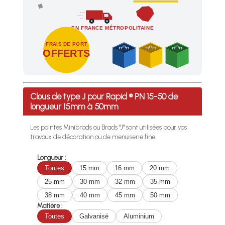
EN FRANCE MÉTROPOLITAINE
FRAIS DE PORT
OFFERTS
Profitez des Frais de port offerts en France métropolitaine 
Clous de type J pour Rapid ® PN 15-50 de
longueur 15mm à 50mm
Les pointes Minibrads ou Brads "J" sont utilisées pour vos
travaux de décoration ou de menuiserie fine.
Longueur :
Toutes
15 mm
16 mm
20 mm
25 mm
30 mm
32 mm
35 mm
38 mm
40 mm
45 mm
50 mm
Matière :
Toutes
Galvanisé
Aluminium