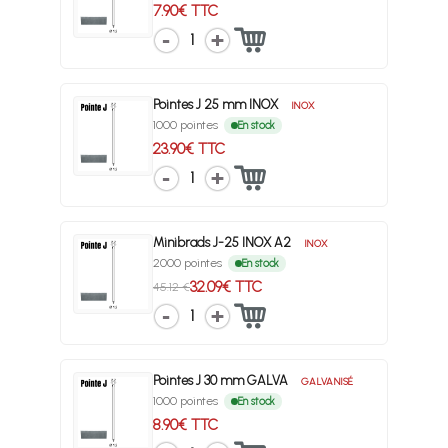
7.90€ TTC
1
Pointes J 25 mm INOX
INOX
1000 pointes
En stock
23.90€ TTC
1
Minibrads J-25 INOX A2
INOX
2000 pointes
En stock
32.09€ TTC
45.12 €
1
Pointes J 30 mm GALVA
GALVANISÉ
1000 pointes
En stock
8.90€ TTC