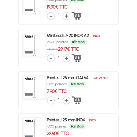
19.90€ TTC
1
Minibrads J-20 INOX A2
INOX
2000 pointes
En stock
29.17€ TTC
41.04 €
1
Pointes J 25 mm GALVA
GALVANISÉ
1000 pointes
En stock
7.90€ TTC
1
Pointes J 25 mm INOX
INOX
1000 pointes
En stock
23.90€ TTC