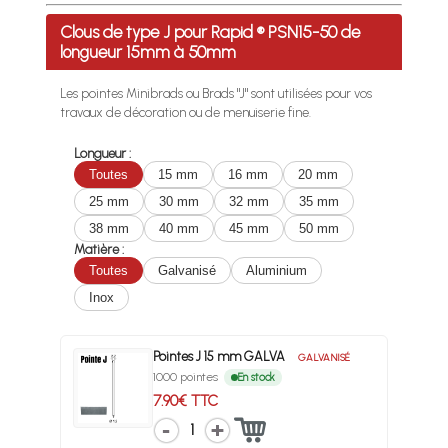
Profitez des Frais de port offerts en France métropolitaine 
Clous de type J pour Rapid ® PSN15-50 de
longueur 15mm à 50mm
Les pointes Minibrads ou Brads "J" sont utilisées pour vos
travaux de décoration ou de menuiserie fine.
Longueur :
Toutes
15 mm
16 mm
20 mm
25 mm
30 mm
32 mm
35 mm
38 mm
40 mm
45 mm
50 mm
Matière :
Toutes
Galvanisé
Aluminium
Inox
Pointes J 15 mm GALVA
GALVANISÉ
1000 pointes
En stock
7.90€ TTC
1