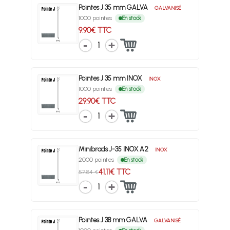
Pointes J 35 mm GALVA
GALVANISÉ
1000 pointes
En stock
9.90€ TTC
1
Pointes J 35 mm INOX
INOX
1000 pointes
En stock
29.90€ TTC
1
Minibrads J-35 INOX A2
INOX
2000 pointes
En stock
41.11€ TTC
57.84 €
1
Pointes J 38 mm GALVA
GALVANISÉ