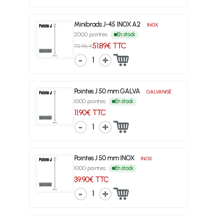
Minibrads J-45 INOX A2
INOX
2000 pointes
En stock
51.89€ TTC
72.96 €
1
Pointes J 50 mm GALVA
GALVANISÉ
1000 pointes
En stock
11.90€ TTC
1
Pointes J 50 mm INOX
INOX
1000 pointes
En stock
39.90€ TTC
1