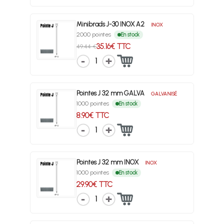
Minibrads J-30 INOX A2
INOX
2000 pointes
En stock
35.16€ TTC
49.44 €
1
Pointes J 32 mm GALVA
GALVANISÉ
1000 pointes
En stock
8.90€ TTC
1
Pointes J 32 mm INOX
INOX
1000 pointes
En stock
29.90€ TTC
1