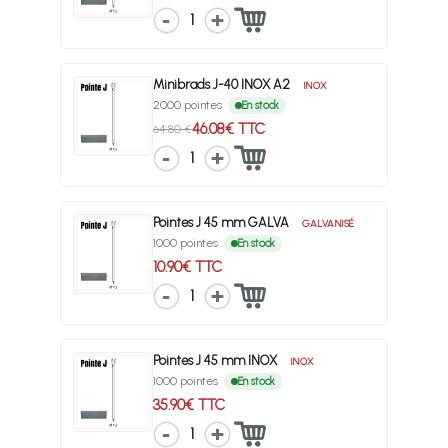
1
Minibrads J-40 INOX A2
INOX
2000 pointes
En stock
46.08€ TTC
64.80 €
1
Pointes J 45 mm GALVA
GALVANISÉ
1000 pointes
En stock
10.90€ TTC
1
Pointes J 45 mm INOX
INOX
1000 pointes
En stock
35.90€ TTC
1