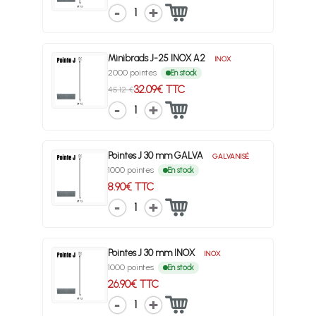
1
Minibrads J-25 INOX A2
INOX
2000 pointes
En stock
32.09€ TTC
45.12 €
1
Pointes J 30 mm GALVA
GALVANISÉ
1000 pointes
En stock
8.90€ TTC
1
Pointes J 30 mm INOX
INOX
1000 pointes
En stock
26.90€ TTC
1