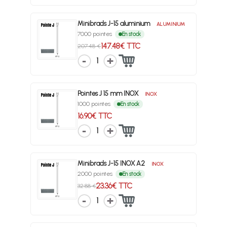
Minibrads J-15 aluminium
ALUMINIUM
7000 pointes
En stock
147.48€ TTC
207.48 €
1
Pointes J 15 mm INOX
INOX
1000 pointes
En stock
16.90€ TTC
1
Minibrads J-15 INOX A2
INOX
2000 pointes
En stock
23.36€ TTC
32.88 €
1