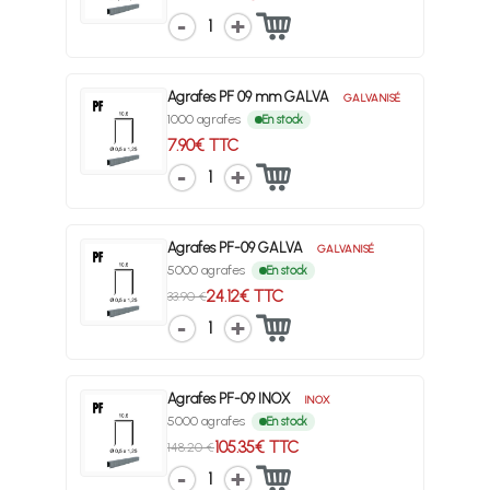
1
Agrafes PF 09 mm GALVA
GALVANISÉ
1000 agrafes
En stock
7.90€ TTC
1
Agrafes PF-09 GALVA
GALVANISÉ
5000 agrafes
En stock
24.12€ TTC
33.90 €
1
Agrafes PF-09 INOX
INOX
5000 agrafes
En stock
105.35€ TTC
148.20 €
1