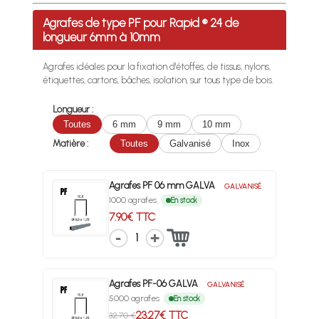
Profitez des Frais de port offerts en France métropolitaine 
Agrafes de type PF pour Rapid ® 24 de
longueur 6mm à 10mm
Agrafes idéales pour la fixation d'étoffes, de tissus, nylons,
étiquettes, cartons, bâches, isolation, sur tous type de bois.
Longueur :
Toutes
6 mm
9 mm
10 mm
Matière :
Toutes
Galvanisé
Inox
Agrafes PF 06 mm GALVA
GALVANISÉ
1000 agrafes
En stock
7.90€ TTC
1
Agrafes PF-06 GALVA
GALVANISÉ
5000 agrafes
En stock
23.27€ TTC
32.70 €