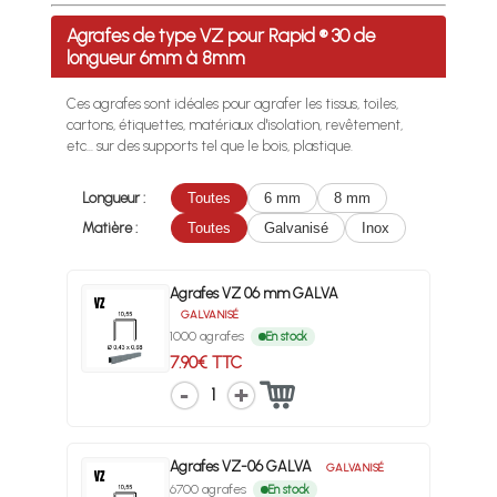
Profitez des Frais de port offerts en France métropolitaine 
Agrafes de type VZ pour Rapid ® 30 de
longueur 6mm à 8mm
Ces agrafes sont idéales pour agrafer les tissus, toiles,
cartons, étiquettes, matériaux d'isolation, revêtement,
etc... sur des supports tel que le bois, plastique.
Longueur :
Toutes
6 mm
8 mm
Matière :
Toutes
Galvanisé
Inox
Agrafes VZ 06 mm GALVA
GALVANISÉ
1000 agrafes
En stock
7.90€ TTC
1
Agrafes VZ-06 GALVA
GALVANISÉ
6700 agrafes
En stock