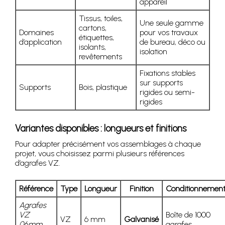
appareil
Tissus, toiles,
Une seule gamme
cartons,
Domaines
pour vos travaux
étiquettes,
d’application
de bureau, déco ou
isolants,
isolation
revêtements
Fixations stables
sur supports
Supports
Bois, plastique
rigides ou semi-
rigides
Variantes disponibles : longueurs et finitions
Pour adapter précisément vos assemblages à chaque
projet, vous choisissez parmi plusieurs références
d’agrafes VZ.
Référence
Type
Longueur
Finition
Conditionnemen
Agrafes
VZ
Boîte de 1000
VZ
6 mm
Galvanisé
06mm
agrafes