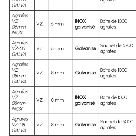
GALVA
Agrafes
VZ
INOX
Boîte de 1000
VZ
6 mm
06mm
galvanisé
agrafes
INOX
Agrafes
Sachet de 6700
VZ-06
VZ
6 mm
Galvanisé
agrafes
GALVA
Agrafes
VZ
Boîte de 1000
VZ
8 mm
Galvanisé
08mm
agrafes
GALVA
Agrafes
VZ
INOX
Boîte de 1000
VZ
8 mm
08mm
galvanisé
agrafes
INOX
Agrafes
Sachet de 5000
VZ-08
VZ
8 mm
Galvanisé
agrafes
GALVA