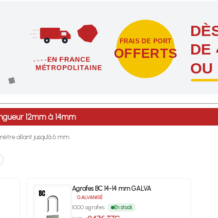
DÈS
FRAIS DE PORT
DE 
OFFERTS
EN FRANCE
OU
MÉTROPOLITAINE
étropolitaine dès l'achat de 4 sachets ou boîtes d'agrafes ou de poi
 longueur 12mm à 14mm
ètre allant jusqu'à 6 mm.
Agrafes BC 14-14 mm GALVA
GALVANISÉ
1000 agrafes
En stock