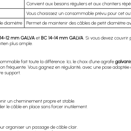
Convient aux besoins réguliers et aux chantiers répéti
Vous choisissez un consommable prévu pour cet outi
de diamètre
Permet de maintenir des câbles de petit diamètre av
14-12 mm GALVA
et
BC 14-14 mm GALVA
. Si vous devez couvrir 
ntien plus ample.
mmable fait toute la différence. Ici, le choix d’une agrafe
galvani
n fréquente. Vous gagnez en régularité, avec une pose adaptée 
re support.
nir un cheminement propre et stable.
er le câble en place sans forcer inutilement.
ur organiser un passage de câble clair.