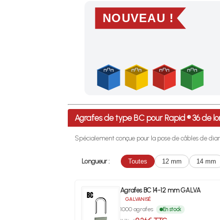
NOUVEAU !
Profitez des Frais de port offerts en France m
Agrafes de type BC pour Rapid ® 36 de
Spécialement conçue pour la pose de câbles de diam
Longueur :
Toutes
12 mm
14 mm
Agrafes BC 14-12 mm GALVA
GALVANISÉ
1000 agrafes
En stock