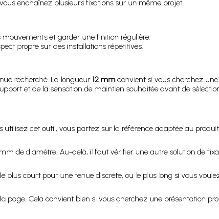
vous enchaînez plusieurs fixations sur un même projet.
s mouvements et garder une finition régulière.
ect propre sur des installations répétitives.
enue recherché. La longueur
12 mm
convient si vous cherchez une f
upport et de la sensation de maintien souhaitée avant de sélectio
us utilisez cet outil, vous partez sur la référence adaptée au produi
m de diamètre. Au-delà, il faut vérifier une autre solution de fixa
le plus court pour une tenue discrète, ou le plus long si vous vou
 la page. Cela convient bien si vous cherchez une présentation pro