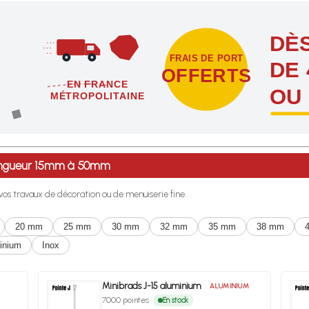
DÈS
FRAIS DE PORT
DE 
OFFERTS
EN FRANCE
OU
MÉTROPOLITAINE
étropolitaine dès l'achat de 4 sachets ou boîtes d'agrafes ou de poi
 longueur 15mm à 50mm
r vos travaux de décoration ou de menuiserie fine.
20 mm
25 mm
30 mm
32 mm
35 mm
38 mm
inium
Inox
Minibrads J-15 aluminium
ALUMINIUM
7000 pointes
En stock