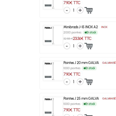
7.90€ TTC
1
Minibrads J-15 INOX A2
INOX
2000 pointes
En stock
23.36€ TTC
32.88 €
1
Pointes J 20 mm GALVA
GALVANISÉ
1000 pointes
En stock
7.90€ TTC
1
Pointes J 25 mm GALVA
GALVANISÉ
1000 pointes
En stock
7.90€ TTC