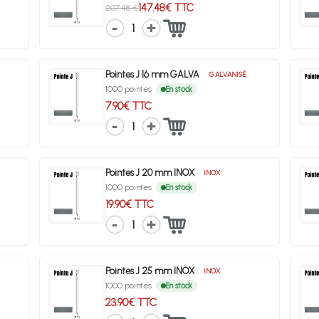
147.48€ TTC
207.48 €
1
Pointes J 16 mm GALVA
GALVANISÉ
1000 pointes
En stock
7.90€ TTC
1
Pointes J 20 mm INOX
INOX
1000 pointes
En stock
19.90€ TTC
1
Pointes J 25 mm INOX
INOX
1000 pointes
En stock
23.90€ TTC