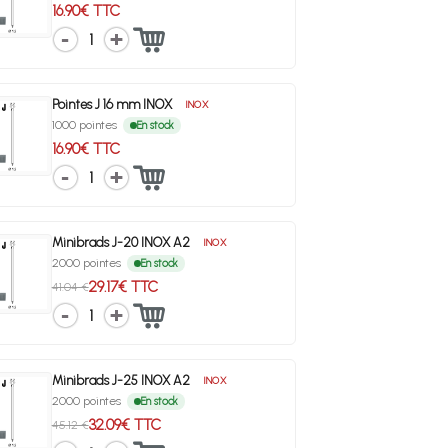
16.90€ TTC
1
Pointes J 16 mm INOX
INOX
1000 pointes
En stock
16.90€ TTC
1
Minibrads J-20 INOX A2
INOX
2000 pointes
En stock
29.17€ TTC
41.04 €
1
Minibrads J-25 INOX A2
INOX
2000 pointes
En stock
32.09€ TTC
45.12 €