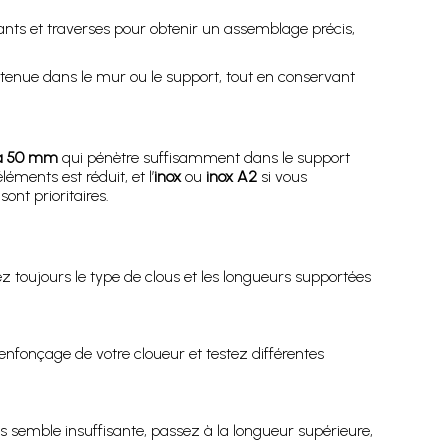
nts et traverses pour obtenir un assemblage précis,
tenue dans le mur ou le support, tout en conservant
 à 50 mm
qui pénètre suffisamment dans le support
léments est réduit, et l’
inox
ou
inox A2
si vous
sont prioritaires.
iez toujours le type de clous et les longueurs supportées
’enfonçage de votre cloueur et testez différentes
us semble insuffisante, passez à la longueur supérieure,