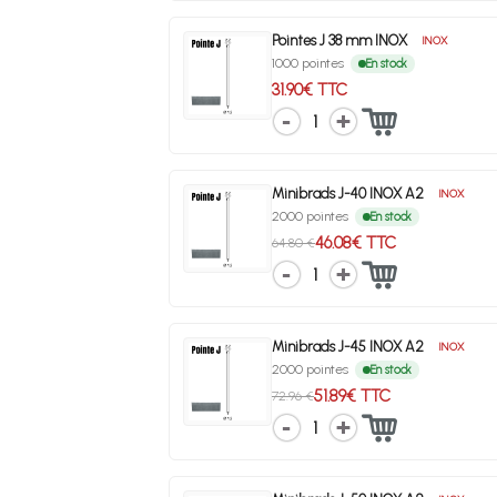
Pointes J 38 mm INOX
INOX
1000 pointes
En stock
31.90€ TTC
1
Minibrads J-40 INOX A2
INOX
2000 pointes
En stock
46.08€ TTC
64.80 €
1
Minibrads J-45 INOX A2
INOX
2000 pointes
En stock
51.89€ TTC
72.96 €
1