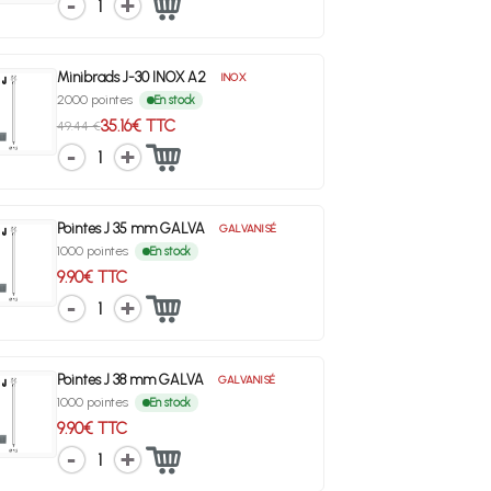
1
Minibrads J-30 INOX A2
INOX
2000 pointes
En stock
35.16€ TTC
49.44 €
1
Pointes J 35 mm GALVA
GALVANISÉ
1000 pointes
En stock
9.90€ TTC
1
Pointes J 38 mm GALVA
GALVANISÉ
1000 pointes
En stock
9.90€ TTC
1