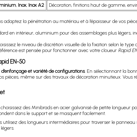
uminium
,
Inox
,
Inox A2
Décoration, finitions haut de gamme, env
s adaptez la pénétration au matériau et à l’épaisseur de vos pièc
ard en intérieur, aluminium pour des assemblages plus légers, in
isissez le niveau de discrétion visuelle de la fixation selon le type d
éférence est pensée pour fonctionner avec votre cloueur
Rapid E
Rapid EN-50
n d’enfonçage et variété de configurations
. En sélectionnant la bo
os pièces, même sur des travaux de décoration minutieux. Vous rédu
et
 choisissez des Minibrads en acier galvanisé de petite longueur 
 fondent dans le support et se masquent facilement.
s utilisez des longueurs intermédiaires pour traverser le panneau s
légers.