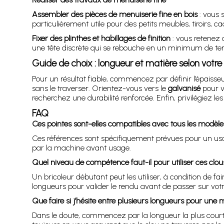
Assembler des pièces de menuiserie fine en bois
: vous 
particulièrement utile pour des petits meubles, tiroirs, c
Fixer des plinthes et habillages de finition
: vous retenez 
une tête discrète qui se rebouche en un minimum de te
Guide de choix : longueur et matière selon votre 
Pour un résultat fiable, commencez par définir l’épaiss
sans le traverser. Orientez-vous vers le
galvanisé
pour vo
recherchez une durabilité renforcée. Enfin, privilégiez les 
FAQ
Ces pointes sont-elles compatibles avec tous les modèle
Ces références sont spécifiquement prévues pour un us
par la machine avant usage.
Quel niveau de compétence faut-il pour utiliser ces clou
Un bricoleur débutant peut les utiliser, à condition de f
longueurs pour valider le rendu avant de passer sur votre
Que faire si j’hésite entre plusieurs longueurs pour une
Dans le doute, commencez par la longueur la plus courte 