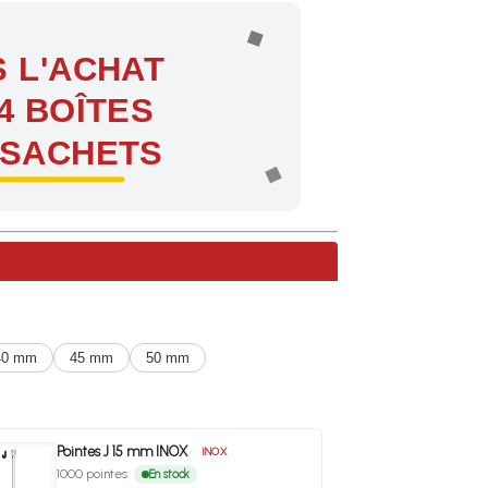
 L'ACHAT
4 BOÎTES
 SACHETS
ntes !
40 mm
45 mm
50 mm
Pointes J 15 mm INOX
INOX
1000 pointes
En stock