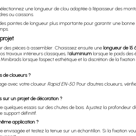
sélectionnez une longueur de clou adaptée à l’épaisseur des monta
adres ou caissons.
des pointes de longueur plus importante pour garantir une bonne 
mps.
projet
eur des pièces à assembler. Choisissez ensuite une
longueur de 15
s travaux intérieurs classiques, l’
aluminium
lorsque le poids des é
Minibrads lorsque l’aspect esthétique et la discrétion de la fixation 
s de cloueurs ?
age avec votre cloueur
Rapid EN-50
. Pour d’autres cloueurs, vérif
s sur un projet de décoration ?
aire quelques essais sur des chutes de bois. Ajustez la profondeur d
 support définitif.
 même application ?
envisagée et testez la tenue sur un échantillon. Si la fixation vo