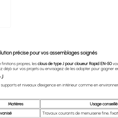
solution précise pour vos assemblages soignés
finitions propres, les
clous de type J pour cloueur Rapid EN-50
vou
 déjà sur vos projets ou envisagez de les adopter pour gagner en p
 J
s supports et niveaux d’exigence en intérieur comme en environne
Matières
Usage conseillé
vanisé
Travaux courants de menuiserie fine, fixat