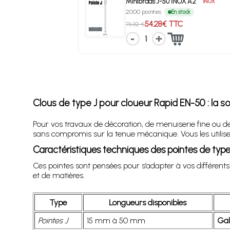
Minibrads J-50 INOX A2
INOX
2000 pointes
En stock
54.28€ TTC
76.32 €
1
Clous de type J pour cloueur Rapid EN-50 : la 
Pour vos travaux de décoration, de menuiserie fine ou de 
sans compromis sur la tenue mécanique. Vous les utilisez
Caractéristiques techniques des pointes de type
Ces pointes sont pensées pour s’adapter à vos différent
et de matières.
Type
Longueurs disponibles
Pointes J
15 mm à 50 mm
Gal