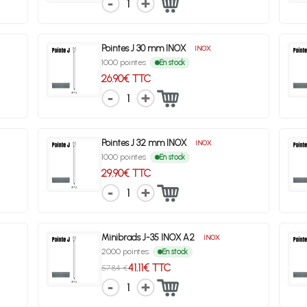
1
Pointes J 30 mm INOX
INOX
1000 pointes
En stock
26.90€ TTC
1
Pointes J 32 mm INOX
INOX
1000 pointes
En stock
29.90€ TTC
1
Minibrads J-35 INOX A2
INOX
2000 pointes
En stock
41.11€ TTC
57.84 €
1