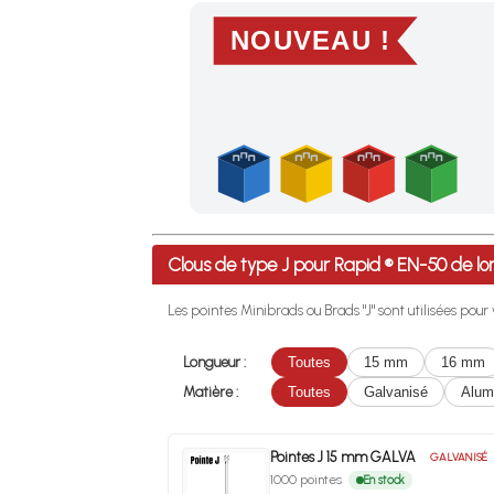
NOUVEAU !
Profitez des Frais de port offerts en France m
Clous de type J pour Rapid ® EN-50 de
Les pointes Minibrads ou Brads "J" sont utilisées pou
Longueur :
Toutes
15 mm
16 mm
Matière :
Toutes
Galvanisé
Alum
Pointes J 15 mm GALVA
GALVANISÉ
1000 pointes
En stock