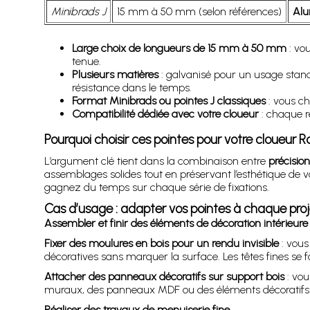
Minibrads J
15 mm à 50 mm (selon références)
Al
Large choix de longueurs de 15 mm à 50 mm
: vou
tenue.
Plusieurs matières
: galvanisé pour un usage stand
résistance dans le temps.
Format Minibrads ou pointes J classiques
: vous cho
Compatibilité dédiée avec votre cloueur
: chaque r
Pourquoi choisir ces pointes pour votre cloueur 
L’argument clé tient dans la combinaison entre
précisio
assemblages solides tout en préservant l’esthétique de v
gagnez du temps sur chaque série de fixations.
Cas d’usage : adapter vos pointes à chaque proj
Assembler et finir des éléments de décoration intérieure
Fixer des moulures en bois pour un rendu invisible
: vous
décoratives sans marquer la surface. Les têtes fines se
Attacher des panneaux décoratifs sur support bois
: vou
muraux, des panneaux MDF ou des éléments décoratifs 
Réaliser des travaux de menuiserie fine