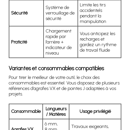
Limite les tirs
Système de
accidentels
Sécurité
verrouillage de
pendant la
sécurité
manipulation
Chargement
Vous anticipez les
rapide par
recharges et
Praticité
l’arrière +
gardez un rythme
indicateur de
de travail fluide
niveau
Variantes et consommables compatibles
Pour tirer le meilleur de votre outil, le choix des
consommables est essentiel. Vous disposez de plusieurs
références d’agrafes VX et de pointes J adaptées à vos
projets.
Longueurs
Consommable
Usage privilégié
/ Matières
6 mm,
Travaux exigeants,
Agrafes VX
8 mm,