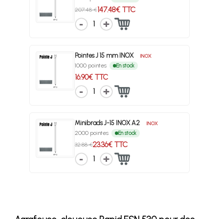
147.48€ TTC
207.48 €
1
Pointes J 15 mm INOX
INOX
1000 pointes
En stock
16.90€ TTC
1
Minibrads J-15 INOX A2
INOX
2000 pointes
En stock
23.36€ TTC
32.88 €
1