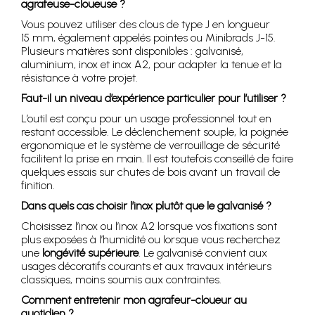
agrafeuse-cloueuse ?
Vous pouvez utiliser des clous de type J en longueur
15 mm, également appelés pointes ou Minibrads J-15.
Plusieurs matières sont disponibles : galvanisé,
aluminium, inox et inox A2, pour adapter la tenue et la
résistance à votre projet.
Faut-il un niveau d’expérience particulier pour l’utiliser ?
L’outil est conçu pour un usage professionnel tout en
restant accessible. Le déclenchement souple, la poignée
ergonomique et le système de verrouillage de sécurité
facilitent la prise en main. Il est toutefois conseillé de faire
quelques essais sur chutes de bois avant un travail de
finition.
Dans quels cas choisir l’inox plutôt que le galvanisé ?
Choisissez l’inox ou l’inox A2 lorsque vos fixations sont
plus exposées à l’humidité ou lorsque vous recherchez
une
longévité supérieure
. Le galvanisé convient aux
usages décoratifs courants et aux travaux intérieurs
classiques, moins soumis aux contraintes.
Comment entretenir mon agrafeur-cloueur au
quotidien ?