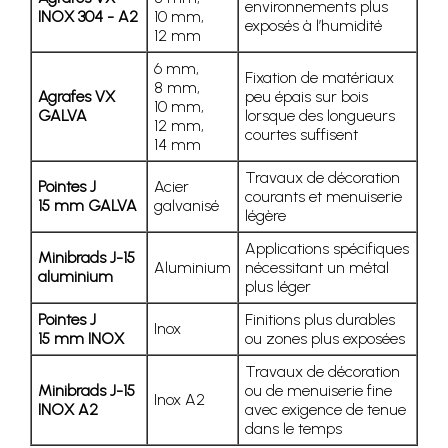
environnements plus
INOX 304 - A2
10 mm,
exposés à l’humidité
12 mm
6 mm,
Fixation de matériaux
8 mm,
Agrafes VX
peu épais sur bois
10 mm,
GALVA
lorsque des longueurs
12 mm,
courtes suffisent
14 mm
Travaux de décoration
Pointes J
Acier
courants et menuiserie
15 mm GALVA
galvanisé
légère
Applications spécifiques
Minibrads J-15
Aluminium
nécessitant un métal
aluminium
plus léger
Pointes J
Finitions plus durables
Inox
15 mm INOX
ou zones plus exposées
Travaux de décoration
Minibrads J-15
ou de menuiserie fine
Inox A2
INOX A2
avec exigence de tenue
dans le temps