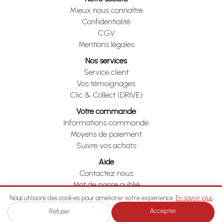
Mieux nous connaître
Confidentialité
CGV
Mentions légales
Nos services
Service client
Vos témoignages
Clic & Collect (DRIVE)
Votre commande
Informations commande
Moyens de paiement
Suivre vos achats
Aide
Contactez nous
Mot de passe oublié
Je me rétracte
Nous utilisons des cookies pour améliorer votre expérience.
En savoir plus
Accepter
Refuser
Je me rétracte