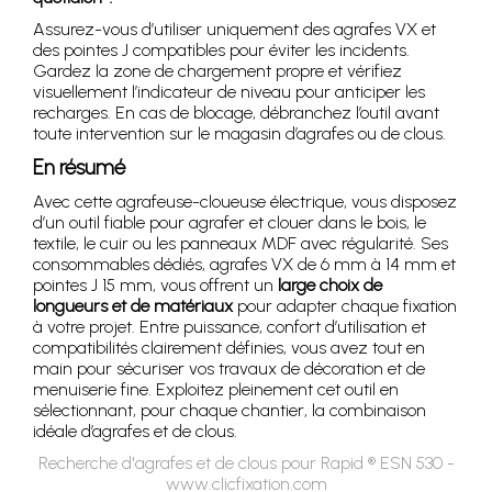
Assurez-vous d’utiliser uniquement des agrafes VX et
des pointes J compatibles pour éviter les incidents.
Gardez la zone de chargement propre et vérifiez
visuellement l’indicateur de niveau pour anticiper les
recharges. En cas de blocage, débranchez l’outil avant
toute intervention sur le magasin d’agrafes ou de clous.
En résumé
Avec cette agrafeuse-cloueuse électrique, vous disposez
d’un outil fiable pour agrafer et clouer dans le bois, le
textile, le cuir ou les panneaux MDF avec régularité. Ses
consommables dédiés, agrafes VX de 6 mm à 14 mm et
pointes J 15 mm, vous offrent un
large choix de
longueurs et de matériaux
pour adapter chaque fixation
à votre projet. Entre puissance, confort d’utilisation et
compatibilités clairement définies, vous avez tout en
main pour sécuriser vos travaux de décoration et de
menuiserie fine. Exploitez pleinement cet outil en
sélectionnant, pour chaque chantier, la combinaison
idéale d’agrafes et de clous.
Recherche d'agrafes et de clous pour Rapid ® ESN 530 -
www.clicfixation.com