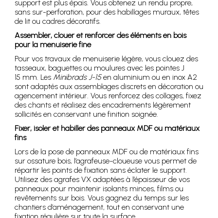
support est plus épais. Vous obtenez un rendu propre,
sans sur-perforation, pour des habillages muraux, têtes
de lit ou cadres décoratifs.
Assembler, clouer et renforcer des éléments en bois
pour la menuiserie fine
Pour vos travaux de menuiserie légère, vous clouez des
tasseaux, baguettes ou moulures avec les pointes J
15 mm. Les
Minibrads J-15
en aluminium ou en inox A2
sont adaptés aux assemblages discrets en décoration ou
agencement intérieur. Vous renforcez des collages, fixez
des chants et réalisez des encadrements légèrement
sollicités en conservant une finition soignée.
Fixer, isoler et habiller des panneaux MDF ou matériaux
fins
Lors de la pose de panneaux MDF ou de matériaux fins
sur ossature bois, l’agrafeuse-cloueuse vous permet de
répartir les points de fixation sans éclater le support.
Utilisez des agrafes VX adaptées à l’épaisseur de vos
panneaux pour maintenir isolants minces, films ou
revêtements sur bois. Vous gagnez du temps sur les
chantiers d’aménagement, tout en conservant une
fixation régulière sur toute la surface.