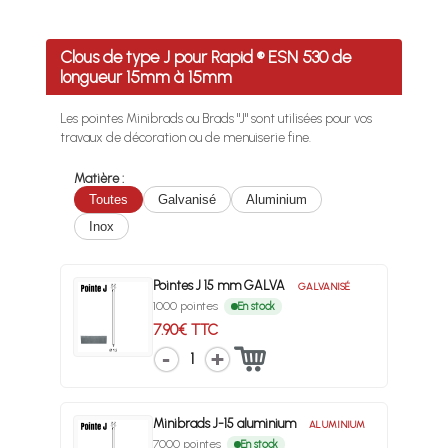
Clous de type J pour Rapid ® ESN 530 de
longueur 15mm à 15mm
Les pointes Minibrads ou Brads "J" sont utilisées pour vos
travaux de décoration ou de menuiserie fine.
Matière :
Toutes
Galvanisé
Aluminium
Inox
Pointes J 15 mm GALVA
GALVANISÉ
1000 pointes
En stock
7.90€ TTC
1
Minibrads J-15 aluminium
ALUMINIUM
7000 pointes
En stock