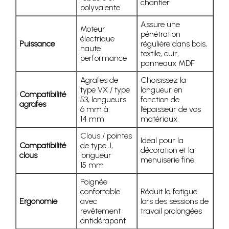
chantier
polyvalente
Assure une
Moteur
pénétration
électrique
Puissance
régulière dans bois,
haute
textile, cuir,
performance
panneaux MDF
Agrafes de
Choisissez la
type VX / type
longueur en
Compatibilité
53, longueurs
fonction de
agrafes
6 mm à
l’épaisseur de vos
14 mm
matériaux
Clous / pointes
Idéal pour la
Compatibilité
de type J,
décoration et la
clous
longueur
menuiserie fine
15 mm
Poignée
confortable
Réduit la fatigue
Ergonomie
avec
lors des sessions de
revêtement
travail prolongées
antidérapant