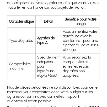
aux exigences de votre agrafeuse, afin que vous puissiez
travailler en confiance sur vos projets de fixation.
Bénéfice pour votre
Caractéristique
Détail
usage
Vous alimentez votre
agrafeuse avec le
Agrafes de
Type d’agrafes
bon format, pour une
type A
éjection fluide et sans
blocage.
Spécialement
Vous sécurisez la
indiquées
compatibilité et
Compatibilité
pour
évitez les essais
machine
l’agrafeuse
d’agrafes non
Rapid PS80
adaptées.
Plus de pièces détachées ne sont disponibles pour cette
machine, vous concentrez donc votre budget sur les
agrafes consommables, au meilleur rapport
quantité/utilisation possible.