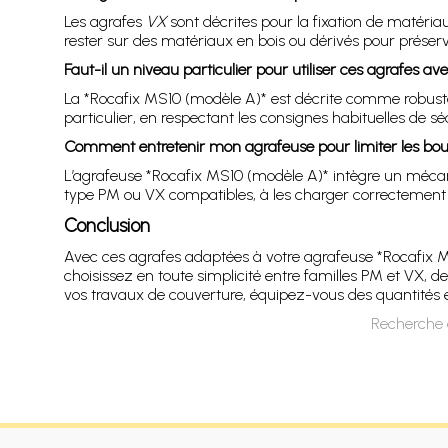
Les agrafes
VX
sont décrites pour la fixation de matériaux
rester sur des matériaux en bois ou dérivés pour préserver
Faut-il un niveau particulier pour utiliser ces agrafes av
La *Rocafix MS10 (modèle A)* est décrite comme robuste
particulier, en respectant les consignes habituelles de s
Comment entretenir mon agrafeuse pour limiter les bou
L’agrafeuse *Rocafix MS10 (modèle A)* intègre un mécani
type PM ou VX compatibles, à les charger correctement et
Conclusion
Avec ces agrafes adaptées à votre agrafeuse *Rocafix MS10
choisissez en toute simplicité entre familles PM et VX,
vos travaux de couverture, équipez-vous des quantités et
Recherche 