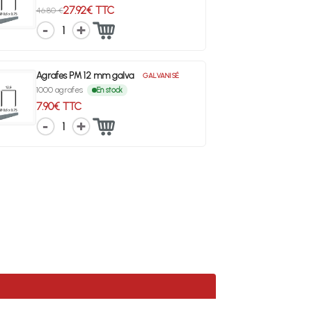
27.92€ TTC
46.80 €
1
Agrafes PM 12 mm galva
GALVANISÉ
1000 agrafes
En stock
7.90€ TTC
1