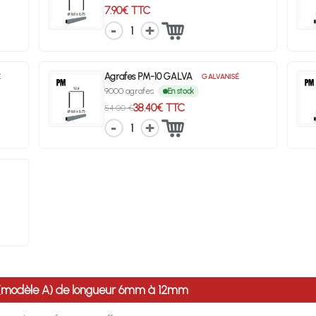
7.90€ TTC
1
Agrafes PM-10 GALVA
É
GALVANISÉ
9000 agrafes
En stock
38.40€ TTC
54.00 €
1
0 (modèle A) de longueur 6mm à 12mm