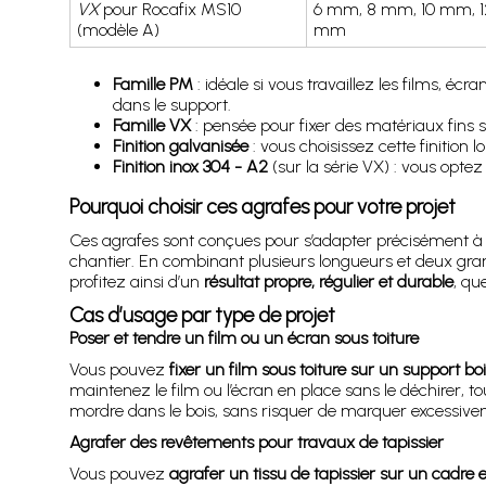
VX
pour Rocafix MS10
6 mm, 8 mm, 10 mm, 1
(modèle A)
mm
Famille PM
: idéale si vous travaillez les films, é
dans le support.
Famille VX
: pensée pour fixer des matériaux fins s
Finition galvanisée
: vous choisissez cette finition
Finition inox 304 - A2
(sur la série VX) : vous optez
Pourquoi choisir ces agrafes pour votre projet
Ces agrafes sont conçues pour s’adapter précisément à v
chantier. En combinant plusieurs longueurs et deux grand
profitez ainsi d’un
résultat propre, régulier et durable
, qu
Cas d’usage par type de projet
Poser et tendre un film ou un écran sous toiture
Vous pouvez
fixer un film sous toiture sur un support 
maintenez le film ou l’écran en place sans le déchirer, 
mordre dans le bois, sans risquer de marquer excessive
Agrafer des revêtements pour travaux de tapissier
Vous pouvez
agrafer un tissu de tapissier sur un cadre 