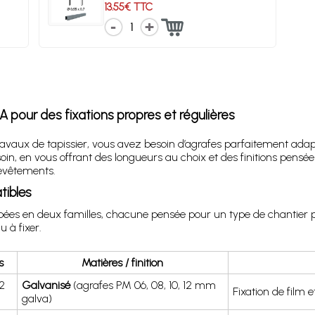
13.55€ TTC
1
pour des fixations propres et régulières
travaux de tapissier, vous avez besoin d’agrafes parfaitement adap
, en vous offrant des longueurs au choix et des finitions pensées po
revêtements.
tibles
s en deux familles, chacune pensée pour un type de chantier pré
 à fixer.
s
Matières / finition
2
Galvanisé
(agrafes PM 06, 08, 10, 12 mm
Fixation de film e
galva)