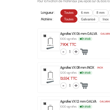
Pour la fixation de matériaux peu épais sur du bois lo
Longueur :
Toutes
6 mm
8 mm
Matière :
Toutes
Galvanisé
Inox
Agrafes VX 06 mm GALVA
GALVAN
1000 agrafes
En stock
7.90€ TTC
1
Agrafes VX 08 mm INOX
INOX
1200 agrafes
En stock
13.55€ TTC
1
Agrafes VX 12 mm GALVA
GALVANI
1000 agrafes
En stock