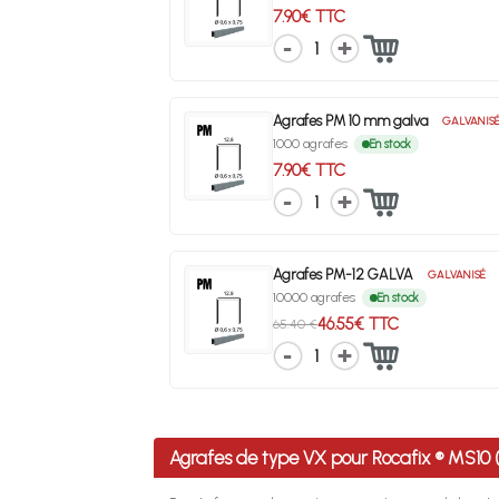
7.90€ TTC
1
Agrafes PM 10 mm galva
GALVANIS
1000 agrafes
En stock
7.90€ TTC
1
Agrafes PM-12 GALVA
GALVANISÉ
10000 agrafes
En stock
46.55€ TTC
65.40 €
1
Agrafes de type VX pour Rocafix ® MS1