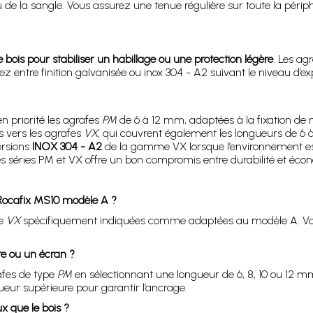
 de la sangle. Vous assurez une tenue régulière sur toute la périphér
bois pour stabiliser un habillage ou une protection légère
. Les ag
ez entre finition galvanisée ou inox 304 - A2 suivant le niveau d’ex
en priorité les agrafes
PM
de 6 à 12 mm, adaptées à la fixation de 
s vers les agrafes
VX
, qui couvrent également les longueurs de 6 à
ersions
INOX 304 - A2
de la gamme VX lorsque l’environnement est
s séries PM et VX offre un bon compromis entre durabilité et éc
Rocafix MS10 modèle A ?
pe
VX
spécifiquement indiquées comme adaptées au modèle A. Vou
re ou un écran ?
rafes de type
PM
en sélectionnant une longueur de 6, 8, 10 ou 12 mm s
ueur supérieure pour garantir l’ancrage.
x que le bois ?