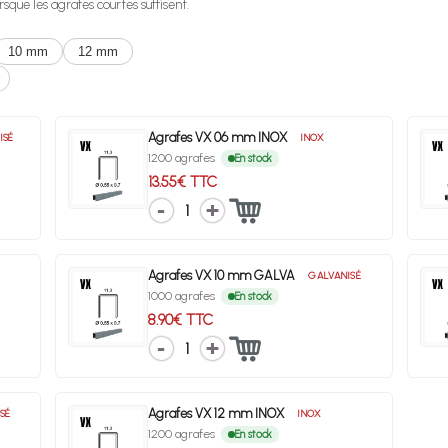
rsque les agrafes courtes suffisent.
10 mm
12 mm
Agrafes VX 06 mm INOX
ISÉ
INOX
1200 agrafes
En stock
13.55€ TTC
1
Agrafes VX 10 mm GALVA
GALVANISÉ
1000 agrafes
En stock
8.90€ TTC
1
Agrafes VX 12 mm INOX
SÉ
INOX
1200 agrafes
En stock