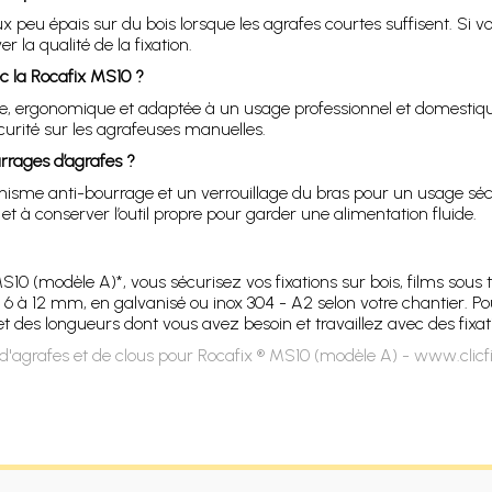
 peu épais sur du bois lorsque les agrafes courtes suffisent. Si vou
 la qualité de la fixation.
ec la Rocafix MS10 ?
, ergonomique et adaptée à un usage professionnel et domestique.
écurité sur les agrafeuses manuelles.
rrages d’agrafes ?
sme anti-bourrage et un verrouillage du bras pour un usage sécuri
 à conserver l’outil propre pour garder une alimentation fluide.
 (modèle A)*, vous sécurisez vos fixations sur bois, films sous to
 de 6 à 12 mm, en galvanisé ou inox 304 - A2 selon votre chantier
 des longueurs dont vous avez besoin et travaillez avec des fixati
d'agrafes et de clous pour Rocafix ® MS10 (modèle A) - www.clicf