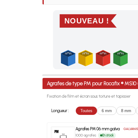
NOUVEAU !
Profitez des Frais de port offerts en France m
Agrafes de type PM pour Rocafix ® MS1
Fixation de film et écran sous toiture et tapissier
Longueur :
Toutes
6 mm
8 mm
Agrafes PM 06 mm galva
GALVANIS
1000 agrafes
En stock