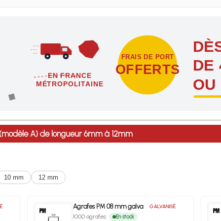
DÈS
FRAIS DE PORT
DE 
OFFERTS
EN FRANCE
OU
MÉTROPOLITAINE
étropolitaine dès l'achat de 4 sachets ou boîtes d'agrafes ou de poi
0 (modèle A) de longueur 6mm à 12mm
10 mm
12 mm
Agrafes PM 08 mm galva
É
GALVANISÉ
1000 agrafes
En stock