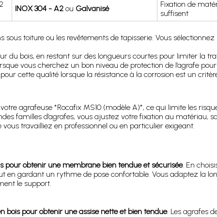
2
Fixation de maté
INOX 304 - A2
ou
Galvanisé
suffisent
crans sous toiture ou les revêtements de tapisserie. Vous sélectionn
ur du bois, en restant sur des longueurs courtes pour limiter la tr
 lorsque vous cherchez un bon niveau de protection de l’agrafe pou
 pour cette qualité lorsque la résistance à la corrosion est un crit
otre agrafeuse *Rocafix MS10 (modèle A)*, ce qui limite les risq
es familles d’agrafes, vous ajustez votre fixation au matériau, san
e vous travailliez en professionnel ou en particulier exigeant.
bois pour obtenir une membrane bien tendue et sécurisée
. En chois
tout en gardant un rythme de pose confortable. Vous adaptez la lon
ment le support.
en bois pour obtenir une assise nette et bien tendue
. Les agrafes d