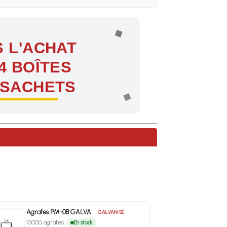
 L'ACHAT
4 BOÎTES
 SACHETS
ntes !
Agrafes PM-08 GALVA
GALVANISÉ
10000 agrafes
En stock