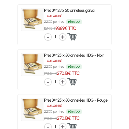
Ptes 34° 28 x 50 annelées galva
GALVANISÉ
2200 pointes
En stock
93.89€ TTC
129.36 €
1
Ptes 34° 25 x 50 annelées HDG - Noir
GALVANISÉ
2200 pointes
En stock
270.18€ TTC
372.24 €
1
Ptes 34° 25 x 50 annelées HDG - Rouge
GALVANISÉ
2200 pointes
En stock
270.18€ TTC
372.24 €
1