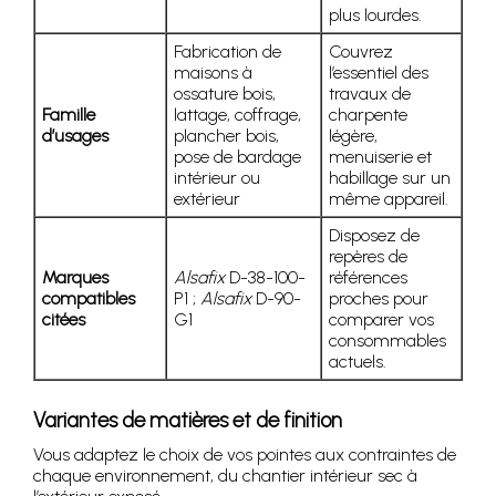
plus lourdes.
Fabrication de
Couvrez
maisons à
l’essentiel des
ossature bois,
travaux de
Famille
lattage, coffrage,
charpente
d’usages
plancher bois,
légère,
pose de bardage
menuiserie et
intérieur ou
habillage sur un
extérieur
même appareil.
Disposez de
repères de
Marques
Alsafix
D-38-100-
références
compatibles
P1 ;
Alsafix
D-90-
proches pour
citées
G1
comparer vos
consommables
actuels.
Variantes de matières et de finition
Vous adaptez le choix de vos pointes aux contraintes de
chaque environnement, du chantier intérieur sec à