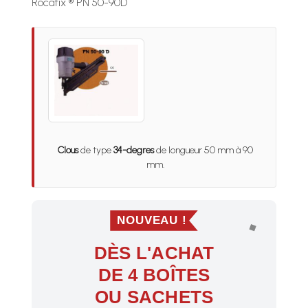
Rocafix ® PN 50-90D
Clous
de type
34-degres
de longueur 50 mm à 90
mm.
NOUVEAU !
DÈS L'ACHAT
DE 4 BOÎTES
OU SACHETS