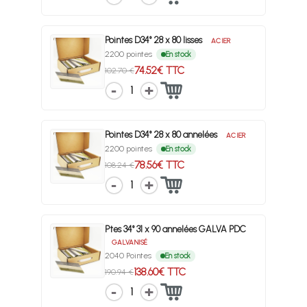
Pointes D34° 28 x 80 lisses
ACIER
2200 pointes
En stock
74.52€ TTC
102.70 €
1
Pointes D34° 28 x 80 annelées
ACIER
2200 pointes
En stock
78.56€ TTC
108.24 €
1
Ptes 34° 31 x 90 annelées GALVA PDC
GALVANISÉ
2040 Pointes
En stock
138.60€ TTC
190.94 €
1