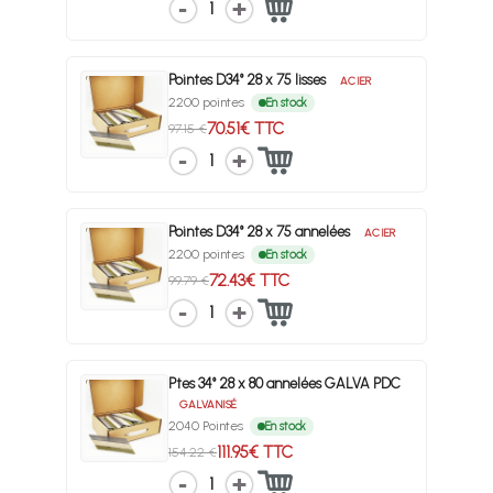
1
Pointes D34° 28 x 75 lisses
ACIER
2200 pointes
En stock
70.51€ TTC
97.15 €
1
Pointes D34° 28 x 75 annelées
ACIER
2200 pointes
En stock
72.43€ TTC
99.79 €
1
Ptes 34° 28 x 80 annelées GALVA PDC
GALVANISÉ
2040 Pointes
En stock
111.95€ TTC
154.22 €
1