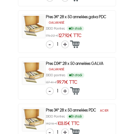
Ptes 34° 28 x 50 annelées galva PDC
GALVANISÉ
3300 Pointes
En stock
127.92€ TTC
176.22 €
1
Ptes D34° 28 x 50 annelées GALVA
GALVANISÉ
3300 pointes
En stock
99.71€ TTC
137.41 €
1
Ptes 34° 28 x 50 annelées PDC
ACIER
3300 Pointes
En stock
103.15€ TTC
142.16 €
1