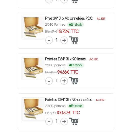
Ptes 34° 31 x 90 annelées PDC
ACIER
2040 Pointes
En stock
113.72€ TTC
156.67 €
1
Pointes D34° 31 x 90 lisses
ACIER
2200 pointes
En stock
94.66€ TTC
130.42 €
1
Pointes D34° 31 x 90 annelées
ACIER
2200 pointes
En stock
100.57€ TTC
138.60 €
1