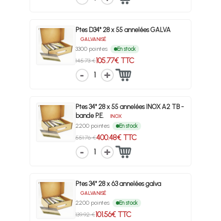
Ptes D34° 28 x 55 annelées GALVA
GALVANISÉ
3300 pointes
En stock
105.77€ TTC
145.73 €
1
Ptes 34° 28 x 55 annelées INOX A2 TB -
bande P.E.
INOX
2200 pointes
En stock
400.48€ TTC
551.76 €
1
Ptes 34° 28 x 63 annelées galva
GALVANISÉ
2200 pointes
En stock
101.56€ TTC
139.92 €