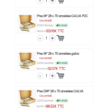
1
Ptes 34° 28 x 70 annelées GALVA PDC
GALVANISÉ
2040 Pointes
En stock
103.93€ TTC
143.21 €
1
Ptes 34° 28 x 70 annelées galva
GALVANISÉ
2200 pointes
En stock
112.07€ TTC
154.44 €
1
Ptes D34° 28 x 70 annelées GALVA
GALVANISÉ
2200 pointes
En stock
88.52€ TTC
121.97 €