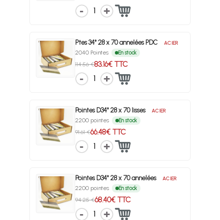
1
Ptes 34° 28 x 70 annelées PDC
ACIER
2040 Pointes
En stock
83.16€ TTC
114.56 €
1
Pointes D34° 28 x 70 lisses
ACIER
2200 pointes
En stock
66.48€ TTC
91.61 €
1
Pointes D34° 28 x 70 annelées
ACIER
2200 pointes
En stock
68.40€ TTC
94.25 €
1