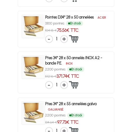
Pointes D34° 28 x 50 annelées
ACIER
3300 pointes
En stock
75.56€ TTC
104.15 €
1
Ptes 34° 28 x 50 annelés INOX A2 -
bande P.E.
INOX
2200 pointes
En stock
371.74€ TTC
512.16 €
1
Ptes 34° 28 x 55 annelées galva
GALVANISÉ
2200 pointes
En stock
97.73€ TTC
134.64 €
1