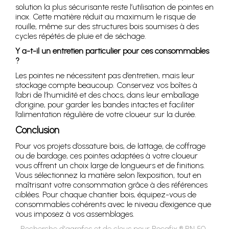
solution la plus sécurisante reste l’utilisation de pointes en
inox. Cette matière réduit au maximum le risque de
rouille, même sur des structures bois soumises à des
cycles répétés de pluie et de séchage.
Y a-t-il un entretien particulier pour ces consommables
?
Les pointes ne nécessitent pas d’entretien, mais leur
stockage compte beaucoup. Conservez vos boîtes à
l’abri de l’humidité et des chocs, dans leur emballage
d’origine, pour garder les bandes intactes et faciliter
l’alimentation régulière de votre cloueur sur la durée.
Conclusion
Pour vos projets d’ossature bois, de lattage, de coffrage
ou de bardage, ces pointes adaptées à votre cloueur
vous offrent un choix large de longueurs et de finitions.
Vous sélectionnez la matière selon l’exposition, tout en
maîtrisant votre consommation grâce à des références
ciblées. Pour chaque chantier bois, équipez-vous de
consommables cohérents avec le niveau d’exigence que
vous imposez à vos assemblages.
Recherche d'agrafes et de clous pour Rocafix ® PN 50-