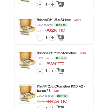
1
Pointes D34° 28 x 63 lisses
ACIER
3300 pointes
En stock
90.52€ TTC
124.74 €
1
Pointes D34° 28 x 63 annelées
ACIER
3300 pointes
En stock
93.38€ TTC
128.70 €
1
Ptes 34° 28 x 63 annelées INOX A2 -
bande P.E.
INOX
2200 pointes
En stock
444.55€ TTC
612.48 €