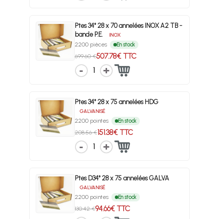
Ptes 34° 28 x 70 annelées INOX A2 TB -
bande P.E.
INOX
2200 pièces
En stock
507.78€ TTC
699.60 €
1
Ptes 34° 28 x 75 annelées HDG
GALVANISÉ
2200 pointes
En stock
151.38€ TTC
208.56 €
1
Ptes D34° 28 x 75 annelées GALVA
GALVANISÉ
2200 pointes
En stock
94.66€ TTC
130.42 €