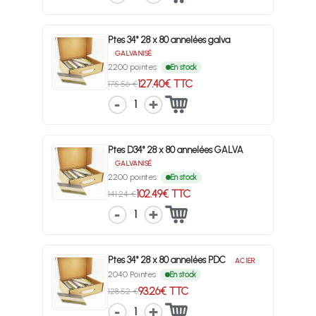
Ptes 34° 28 x 80 annelées galva
GALVANISÉ
2200 pointes
En stock
127.40€ TTC
175.56 €
1
Ptes D34° 28 x 80 annelées GALVA
GALVANISÉ
2200 pointes
En stock
102.49€ TTC
141.24 €
1
Ptes 34° 28 x 80 annelées PDC
ACIER
2040 Pointes
En stock
93.26€ TTC
128.52 €
1