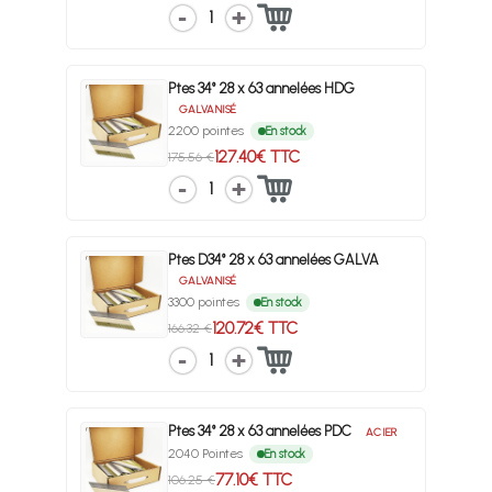
1
Ptes 34° 28 x 63 annelées HDG
GALVANISÉ
2200 pointes
En stock
127.40€ TTC
175.56 €
1
Ptes D34° 28 x 63 annelées GALVA
GALVANISÉ
3300 pointes
En stock
120.72€ TTC
166.32 €
1
Ptes 34° 28 x 63 annelées PDC
ACIER
2040 Pointes
En stock
77.10€ TTC
106.25 €