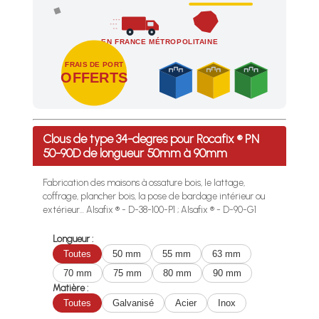
EN FRANCE MÉTROPOLITAINE
FRAIS DE PORT
OFFERTS
Profitez des Frais de port offerts en France métropolitaine 
Clous de type 34-degres pour Rocafix ® PN
50-90D de longueur 50mm à 90mm
Fabrication des maisons à ossature bois, le lattage,
coffrage, plancher bois, la pose de bardage intérieur ou
extérieur... Alsafix ® - D-38-100-P1 ; Alsafix ® - D-90-G1
Longueur :
Toutes
50 mm
55 mm
63 mm
70 mm
75 mm
80 mm
90 mm
Matière :
Toutes
Galvanisé
Acier
Inox