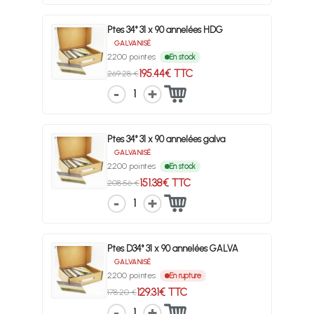
Ptes 34° 31 x 90 annelées HDG
GALVANISÉ
2200 pointes
En stock
195.44€ TTC
269.28 €
1
Ptes 34° 31 x 90 annelées galva
GALVANISÉ
2200 pointes
En stock
151.38€ TTC
208.56 €
1
Ptes D34° 31 x 90 annelées GALVA
GALVANISÉ
2200 pointes
En rupture
129.31€ TTC
178.20 €
1