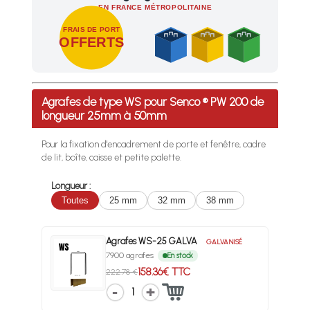
EN FRANCE MÉTROPOLITAINE
FRAIS DE PORT
OFFERTS
Profitez des Frais de port offerts en France métropolitaine 
Agrafes de type WS pour Senco ® PW 200 de
longueur 25mm à 50mm
Pour la fixation d'encadrement de porte et fenêtre, cadre
de lit, boîte, caisse et petite palette.
Longueur :
Toutes
25 mm
32 mm
38 mm
Agrafes WS-25 GALVA
GALVANISÉ
7900 agrafes
En stock
158.36€ TTC
222.78 €
1