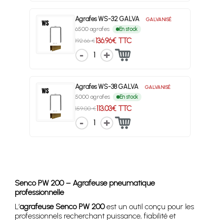
Agrafes WS-32 GALVA
GALVANISÉ
6500 agrafes
En stock
136.96€ TTC
192.66 €
1
Agrafes WS-38 GALVA
GALVANISÉ
5000 agrafes
En stock
113.03€ TTC
159.00 €
1
Senco PW 200 – Agrafeuse pneumatique
professionnelle
L’
agrafeuse Senco PW 200
est un outil conçu pour les
professionnels recherchant puissance, fiabilité et