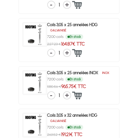
1
Coils 3,05 x 25 annelées HDG
GALVANISÉ
7200 coils
En stock
164.87€ TTC
227.23 €
1
Coils 3,05 x 25 annelées INOX
INOX
7200 coils
En stock
965.75€ TTC
1330.56 €
1
Coils 3,05 x 32 annelées HDG
GALVANISÉ
7200 coils
En stock
191.21€ TTC
263.52 €