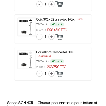
1
Coils 3,05x 32 annelées INOX
INOX
7200 coils
En stock
1028.45€ TTC
1416.96 €
1
Coils 3,05 x 38 annelées HDG
GALVANISÉ
7200 coils
En stock
203.75€ TTC
280.80 €
1
Senco SCN 40R – Cloueur pneumatique pour toiture et