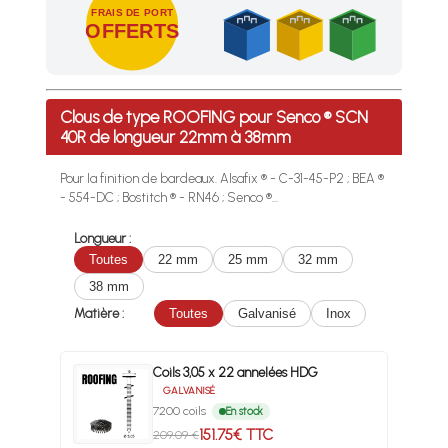
FRAIS DE PORT
OFFERTS
Profitez des Frais de port offerts en France métropolitaine 
Clous de type ROOFING pour Senco ® SCN
40R de longueur 22mm à 38mm
Pour la finition de bardeaux. Alsafix ® - C-31-45-P2 ; BEA ®
- 554-DC ; Bostitch ® - RN46 ; Senco ®...
Longueur :
Toutes
22 mm
25 mm
32 mm
38 mm
Matière :
Toutes
Galvanisé
Inox
Coils 3,05 x 22 annelées HDG
GALVANISÉ
7200 coils
En stock
151.75€ TTC
209.09 €