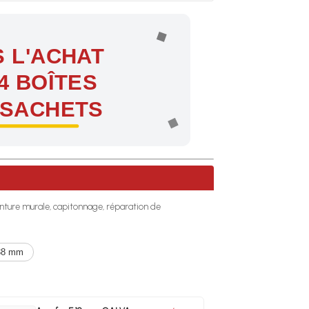
 L'ACHAT
4 BOÎTES
 SACHETS
ntes !
 tenture murale, capitonnage, réparation de
38 mm