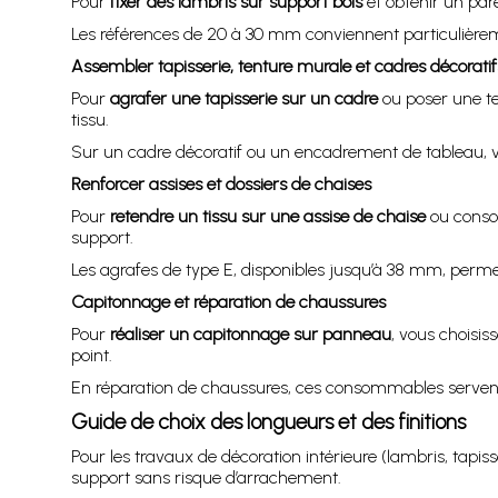
Pour
fixer des lambris sur support bois
et obtenir un par
Les références de 20 à 30 mm conviennent particulièrem
Assembler tapisserie, tenture murale et cadres décoratif
Pour
agrafer une tapisserie sur un cadre
ou poser une te
tissu.
Sur un cadre décoratif ou un encadrement de tableau, vous
Renforcer assises et dossiers de chaises
Pour
retendre un tissu sur une assise de chaise
ou consol
support.
Les agrafes de type E, disponibles jusqu’à 38 mm, permet
Capitonnage et réparation de chaussures
Pour
réaliser un capitonnage sur panneau
, vous choisis
point.
En réparation de chaussures, ces consommables servent 
Guide de choix des longueurs et des finitions
Pour les travaux de décoration intérieure (lambris, tapisse
support sans risque d’arrachement.