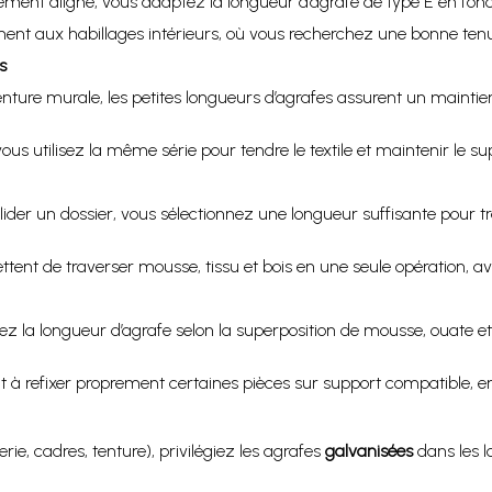
ement aligné, vous adaptez la longueur d’agrafe de type E en fonc
ent aux habillages intérieurs, où vous recherchez une bonne tenu
s
nture murale, les petites longueurs d’agrafes assurent un maintie
 utilisez la même série pour tendre le textile et maintenir le supp
ider un dossier, vous sélectionnez une longueur suffisante pour t
tent de traverser mousse, tissu et bois en une seule opération, av
sez la longueur d’agrafe selon la superposition de mousse, ouate 
à refixer proprement certaines pièces sur support compatible, en
rie, cadres, tenture), privilégiez les agrafes
galvanisées
dans les l