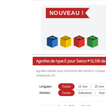
NOUVEAU !
Profitez des Frais de port offerts en France m
Agrafes de type E pour Senco ® SLS18 
Agrafes idéales pour la fixation des lambris, travaux
chaussures, etc...
Longueur :
Toutes
12 mm
15 mm
Matière :
Toutes
Galvanisé
Inox