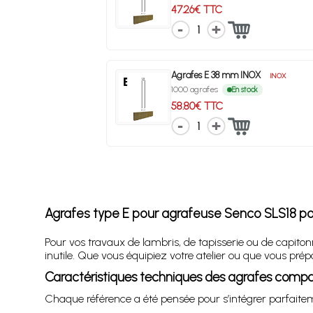
47.26€ TTC
1
Agrafes E 38 mm INOX
INOX
1000 agrafes
En stock
58.80€ TTC
1
Agrafes type E pour agrafeuse Senco SLS18 pou
Pour vos travaux de lambris, de tapisserie ou de capiton
inutile. Que vous équipiez votre atelier ou que vous pré
Caractéristiques techniques des agrafes compa
Chaque référence a été pensée pour s’intégrer parfaiteme