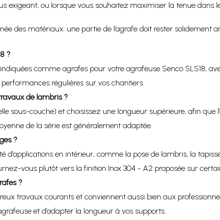
s exigeant, ou lorsque vous souhaitez maximiser la tenue dans le
ée des matériaux: une partie de l’agrafe doit rester solidement an
8 ?
indiquées comme agrafes pour votre agrafeuse Senco SLS18, ave
 performances régulières sur vos chantiers.
ravaux de lambris ?
elle sous-couche) et choisissez une longueur supérieure, afin que l
moyenne de la série est généralement adaptée.
ages ?
 d’applications en intérieur, comme la pose de lambris, la tapisse
rnez-vous plutôt vers la finition Inox 304 - A2 proposée sur certa
rafes ?
x travaux courants et conviennent aussi bien aux professionnels 
 agrafeuse et d’adapter la longueur à vos supports.