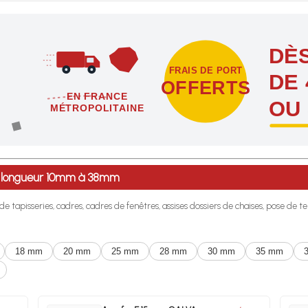
DÈS
FRAIS DE PORT
DE 
OFFERTS
EN FRANCE
OU
MÉTROPOLITAINE
étropolitaine dès l'achat de 4 sachets ou boîtes d'agrafes ou de poi
de longueur 10mm à 38mm
 de tapisseries, cadres, cadres de fenêtres, assises dossiers de chaises, pose de
18 mm
20 mm
25 mm
28 mm
30 mm
35 mm