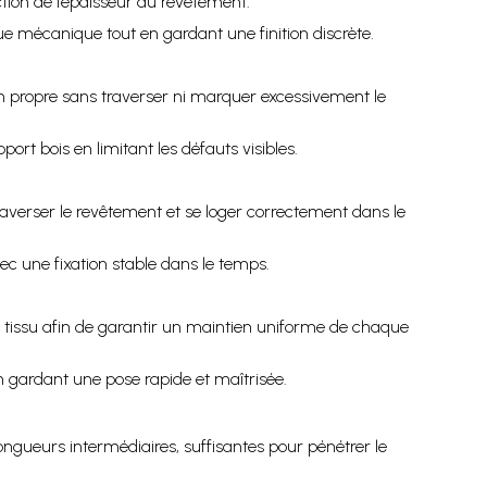
tion de l’épaisseur du revêtement.
e mécanique tout en gardant une finition discrète.
n propre sans traverser ni marquer excessivement le
ort bois en limitant les défauts visibles.
raverser le revêtement et se loger correctement dans le
ec une fixation stable dans le temps.
et tissu afin de garantir un maintien uniforme de chaque
 gardant une pose rapide et maîtrisée.
ongueurs intermédiaires, suffisantes pour pénétrer le