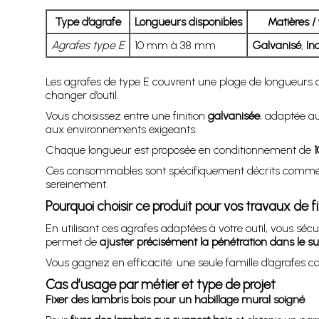
Type d’agrafe
Longueurs disponibles
Matières / 
Agrafes type E
10 mm à 38 mm
Galvanisé
,
In
Les agrafes de type E couvrent une plage de longueurs
changer d’outil.
Vous choisissez entre une finition
galvanisée
, adaptée au
aux environnements exigeants.
Chaque longueur est proposée en conditionnement de
1
Ces consommables sont spécifiquement décrits comm
sereinement.
Pourquoi choisir ce produit pour vos travaux de f
En utilisant ces agrafes adaptées à votre outil, vous sécuri
permet de
ajuster précisément la pénétration dans le s
Vous gagnez en efficacité: une seule famille d’agrafes cou
Cas d’usage par métier et type de projet
Fixer des lambris bois pour un habillage mural soigné