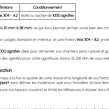
finitions
Conditionnement
ox 304 - A2
Boîte ou sachet de
1000 agrafes
 de
10 mm à 38 mm
, ce qui vous permet de fixer aussi bien des m
x usages standard en intérieur, et une finition
Inox 304 - A2
, priv
000 agrafes
, idéal pour alimenter vos chantiers sans rupture et g
e des
agrafes pour votre agrafeuse Senco SLS18
, afin de vous aid
ixation
sez à la fois la qualité de votre travail et la longévité de vos fixat
upport
sans abîmer les matériaux, que vous travailliez du bois tend
vre vos besoins courants et limite les références à stocker dans l’a