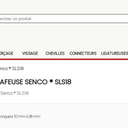
ERÇAGE
VISSAGE
CHEVILLES
CONNECTEURS
LIGATUREUSE
enco ® SLS18
FEUSE SENCO ® SLS18
e Senco ® SLS18
longueur 10 mm à 38 mm.