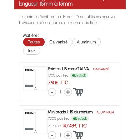
longueur 15mm à 15mm
Les pointes Minibrads ou Brads "J" sont utilisées pour vos
travaux de décoration ou de menuiserie fine.
Matière :
Toutes
Galvanisé
Aluminium
Inox
Pointes J 15 mm GALVA
GALVANISÉ
1000 pointes
En stock
7.90€ TTC
1
Minibrads J-15 aluminium
ALUMINIUM
7000 pointes
En stock
147.48€ TTC
207.48 €
1