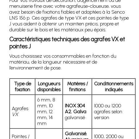
Pour vos travaux de décoration, d’agencement ou de
menuiserie fine avec votre agrafeuse-cloueuse, vous
avez besoin de fixations fiables et adaptées à la Senco
LNS 156 p. Ces agrafes de type VX et ces pointes de type
J vous aident à obtenir un maintien précis, propre et
durable sur le bois et les matériaux peu épais.
Caractéristiques techniques des agrafes VX et
pointes J
Vous choisissez vos consommables en fonction du
matériau, de la longueur nécessaire et de
l’environnement de pose.
Type de
Longueurs
Matières /
Conditionnements
fixation
disponibles
finitions
indiqués
6 mm, 8
mm, 10
INOX 304
1000 ou 1200
Agrafes
mm, 12
A2
,
Galva
agrafes selon
VX
mm, 14
galvanisé
version
mm
Galvanisé
,
Pointes /
1000, 2000 ou