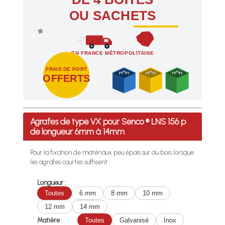
OU SACHETS
EN FRANCE MÉTROPOLITAINE
FRAIS DE PORT
OFFERTS
Profitez des Frais de port offerts en France métropolitaine 
Agrafes de type VX pour Senco ® LNS 156 p
de longueur 6mm à 14mm
Pour la fixation de matériaux peu épais sur du bois lorsque
les agrafes courtes suffisent.
Longueur :
Toutes
6 mm
8 mm
10 mm
12 mm
14 mm
Matière :
Toutes
Galvanisé
Inox