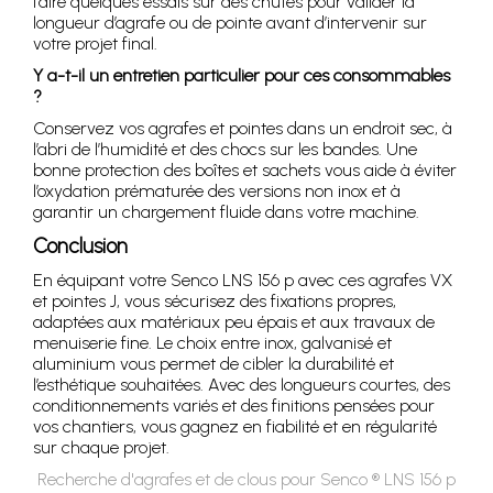
faire quelques essais sur des chutes pour valider la
longueur d’agrafe ou de pointe avant d’intervenir sur
votre projet final.
Y a-t-il un entretien particulier pour ces consommables
?
Conservez vos agrafes et pointes dans un endroit sec, à
l’abri de l’humidité et des chocs sur les bandes. Une
bonne protection des boîtes et sachets vous aide à éviter
l’oxydation prématurée des versions non inox et à
garantir un chargement fluide dans votre machine.
Conclusion
En équipant votre Senco LNS 156 p avec ces agrafes VX
et pointes J, vous sécurisez des fixations propres,
adaptées aux matériaux peu épais et aux travaux de
menuiserie fine. Le choix entre inox, galvanisé et
aluminium vous permet de cibler la durabilité et
l’esthétique souhaitées. Avec des longueurs courtes, des
conditionnements variés et des finitions pensées pour
vos chantiers, vous gagnez en fiabilité et en régularité
sur chaque projet.
Recherche d'agrafes et de clous pour Senco ® LNS 156 p