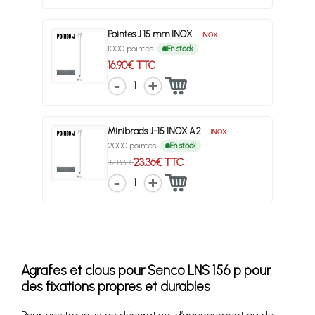
Pointes J 15 mm INOX
INOX
1000 pointes
En stock
16.90€ TTC
1
Minibrads J-15 INOX A2
INOX
2000 pointes
En stock
23.36€ TTC
32.88 €
1
Agrafes et clous pour Senco LNS 156 p pour
des fixations propres et durables