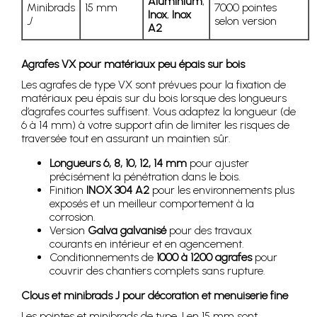
Aluminium
,
Minibrads
15 mm
7000 pointes
Inox
,
Inox
J
selon version
A2
Agrafes VX pour matériaux peu épais sur bois
Les agrafes de type VX sont prévues pour la fixation de
matériaux peu épais sur du bois lorsque des longueurs
d’agrafes courtes suffisent. Vous adaptez la longueur (de
6 à 14 mm) à votre support afin de limiter les risques de
traversée tout en assurant un maintien sûr.
Longueurs 6, 8, 10, 12, 14 mm
pour ajuster
précisément la pénétration dans le bois.
Finition
INOX 304 A2
pour les environnements plus
exposés et un meilleur comportement à la
corrosion.
Version
Galva galvanisé
pour des travaux
courants en intérieur et en agencement.
Conditionnements de
1000 à 1200 agrafes
pour
couvrir des chantiers complets sans rupture.
Clous et minibrads J pour décoration et menuiserie fine
Les pointes et minibrads de type J en 15 mm sont