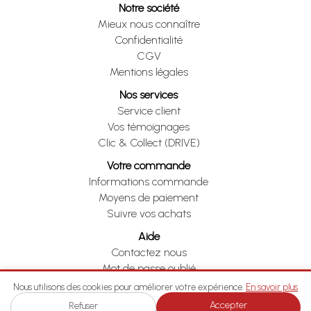
Notre société
Mieux nous connaître
Confidentialité
CGV
Mentions légales
Nos services
Service client
Vos témoignages
Clic & Collect (DRIVE)
Votre commande
Informations commande
Moyens de paiement
Suivre vos achats
Aide
Contactez nous
Mot de passe oublié
Je me rétracte
Nous utilisons des cookies pour améliorer votre expérience.
En savoir plus
Accepter
Refuser