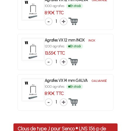
GALVANISÉ
1000 agrafes
En stock
8.90€ TTC
1
Agrafes VX 12 mm INOX
INOX
1200 agrafes
En stock
13.55€ TTC
1
Agrafes VX 14 mm GALVA
GALVANISÉ
1000 agrafes
En stock
8.90€ TTC
1
Clous de type J pour Senco ® LNS 156 p de