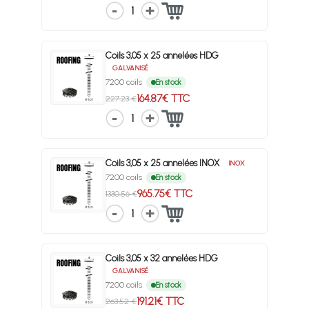
1
Coils 3,05 x 25 annelées HDG
GALVANISÉ
7200 coils
En stock
164.87€ TTC
227.23 €
1
Coils 3,05 x 25 annelées INOX
INOX
7200 coils
En stock
965.75€ TTC
1330.56 €
1
Coils 3,05 x 32 annelées HDG
GALVANISÉ
7200 coils
En stock
191.21€ TTC
263.52 €