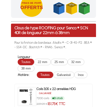
FRAIS DE PORT
OFFERTS
Profitez des Frais de port offerts en France métropolitaine 
Clous de type ROOFING pour Senco ® SCN
40R de longueur 22mm à 38mm
Pour la finition de bardeaux. Alsafix ® - C-31-45-P2 ; BEA ®
- 554-DC ; Bostitch ® - RN46 ; Senco ®...
Longueur :
Toutes
22 mm
25 mm
32 mm
38 mm
Matière :
Toutes
Galvanisé
Inox
Coils 3,05 x 22 annelées HDG
GALVANISÉ
7200 coils
En stock
151.75€ TTC
209.09 €