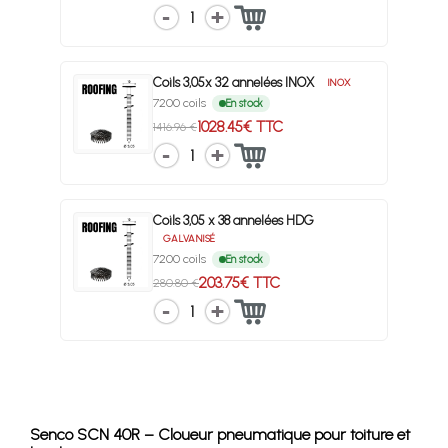
1
Coils 3,05x 32 annelées INOX
INOX
7200 coils
En stock
1028.45€ TTC
1416.96 €
1
Coils 3,05 x 38 annelées HDG
GALVANISÉ
7200 coils
En stock
203.75€ TTC
280.80 €
1
Senco SCN 40R – Cloueur pneumatique pour toiture et