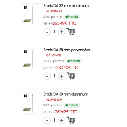
Brads DA 32 mm aluminium
ALUMINIUM
3780 pointes
En stock
235.48€ TTC
331.13 €
1
Brads DA 38 mm galvanisées
GALVANISÉ
10000 pointes
En stock
230.40€ TTC
324.00 €
1
Brads DA 38 mm aluminium
ALUMINIUM
3780 pointes
En stock
259.63€ TTC
365.15 €
1