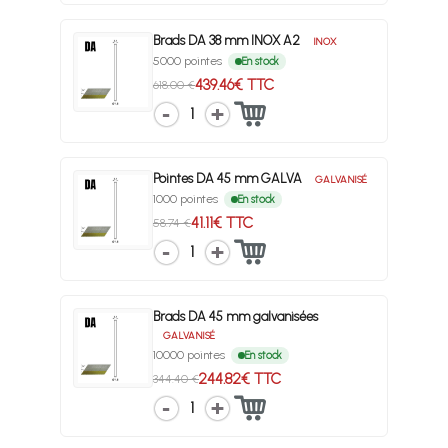
Brads DA 38 mm INOX A2
INOX
5000 pointes
En stock
439.46€ TTC
618.00 €
1
Pointes DA 45 mm GALVA
GALVANISÉ
1000 pointes
En stock
41.11€ TTC
58.74 €
1
Brads DA 45 mm galvanisées
GALVANISÉ
10000 pointes
En stock
244.82€ TTC
344.40 €
1