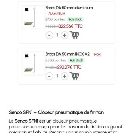
Brads DA 50 mm aluminium
ALUMINIUM
3780 pointes
En stock
322.56€ TTC
453.60 €
1
Brads DA 50 mm INOX A2
INOX
2500 pointes
En stock
292.27€ TTC
411.00 €
1
Senco SFN1 – Cloueur pneumatique de finition
Le
Senco SFN1
est un cloueur pneumatique
professionnel conçu pour les travaux de finition exigeant
précision et fiabilité. Reconnu pour sa robustesse et sa