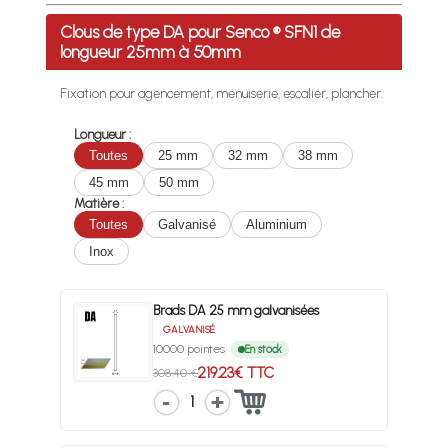
Profitez des Frais de port offerts en France métropolitaine 
Clous de type DA pour Senco ® SFN1 de
longueur 25mm à 50mm
Fixation pour agencement, menuiserie, escalier, plancher.
Longueur :
Toutes
25 mm
32 mm
38 mm
45 mm
50 mm
Matière :
Toutes
Galvanisé
Aluminium
Inox
Brads DA 25 mm galvanisées
GALVANISÉ
10000 pointes
En stock
219.23€ TTC
308.40 €
1