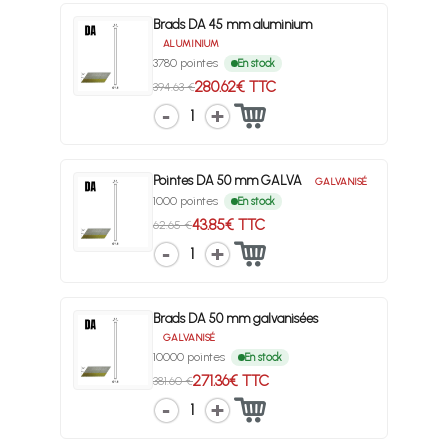
Brads DA 45 mm aluminium
ALUMINIUM
3780 pointes
En stock
280.62€ TTC
394.63 €
1
Pointes DA 50 mm GALVA
GALVANISÉ
1000 pointes
En stock
43.85€ TTC
62.65 €
1
Brads DA 50 mm galvanisées
GALVANISÉ
10000 pointes
En stock
271.36€ TTC
381.60 €
1