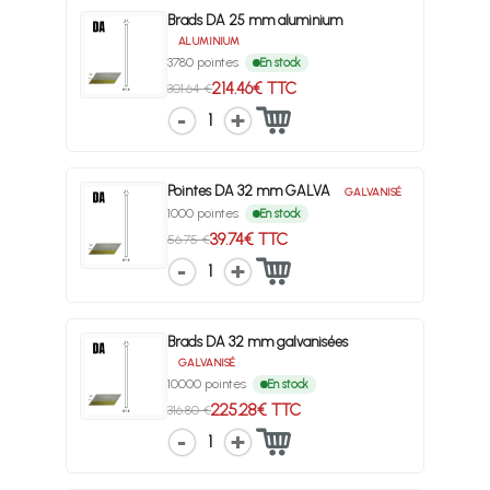
Brads DA 25 mm aluminium
ALUMINIUM
3780 pointes
En stock
214.46€ TTC
301.64 €
1
Pointes DA 32 mm GALVA
GALVANISÉ
1000 pointes
En stock
39.74€ TTC
56.75 €
1
Brads DA 32 mm galvanisées
GALVANISÉ
10000 pointes
En stock
225.28€ TTC
316.80 €
1