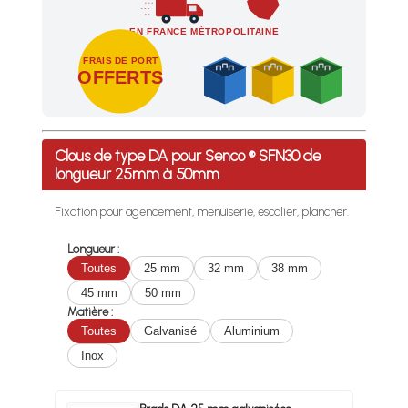
EN FRANCE MÉTROPOLITAINE
FRAIS DE PORT
OFFERTS
Profitez des Frais de port offerts en France métropolitaine 
Clous de type DA pour Senco ® SFN30 de
longueur 25mm à 50mm
Fixation pour agencement, menuiserie, escalier, plancher.
Longueur :
Toutes
25 mm
32 mm
38 mm
45 mm
50 mm
Matière :
Toutes
Galvanisé
Aluminium
Inox