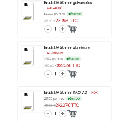
Brads DA 50 mm galvanisées
GALVANISÉ
10000 pointes
En stock
271.36€ TTC
381.60 €
1
Brads DA 50 mm aluminium
ALUMINIUM
3780 pointes
En stock
322.56€ TTC
453.60 €
1
Brads DA 50 mm INOX A2
INOX
2500 pointes
En stock
292.27€ TTC
411.00 €
1