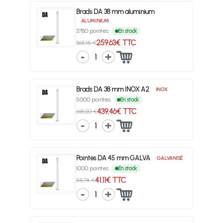
Brads DA 38 mm aluminium
ALUMINIUM
3780 pointes
En stock
259.63€ TTC
365.15 €
1
Brads DA 38 mm INOX A2
INOX
5000 pointes
En stock
439.46€ TTC
618.00 €
1
Pointes DA 45 mm GALVA
GALVANISÉ
1000 pointes
En stock
41.11€ TTC
58.74 €
1