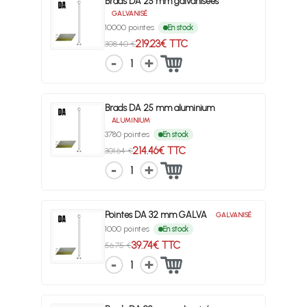
Brads DA 25 mm galvanisées
GALVANISÉ
10000 pointes
En stock
219.23€ TTC
308.40 €
1
Brads DA 25 mm aluminium
ALUMINIUM
3780 pointes
En stock
214.46€ TTC
301.64 €
1
Pointes DA 32 mm GALVA
GALVANISÉ
1000 pointes
En stock
39.74€ TTC
56.75 €
1