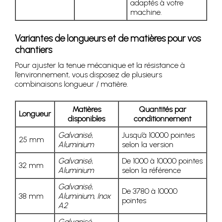
adaptés à votre
machine.
Variantes de longueurs et de matières pour vos
chantiers
Pour ajuster la tenue mécanique et la résistance à
l’environnement, vous disposez de plusieurs
combinaisons longueur / matière.
Matières
Quantités par
Longueur
disponibles
conditionnement
Galvanisé
,
Jusqu’à 10000 pointes
25 mm
Aluminium
selon la version
Galvanisé
,
De 1000 à 10000 pointes
32 mm
Aluminium
selon la référence
Galvanisé
,
De 3780 à 10000
38 mm
Aluminium
,
Inox
pointes
A2
Galvanisé
,