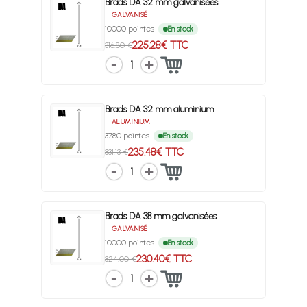
Brads DA 32 mm galvanisées
GALVANISÉ
10000 pointes
En stock
225.28€ TTC
316.80 €
1
Brads DA 32 mm aluminium
ALUMINIUM
3780 pointes
En stock
235.48€ TTC
331.13 €
1
Brads DA 38 mm galvanisées
GALVANISÉ
10000 pointes
En stock
230.40€ TTC
324.00 €
1