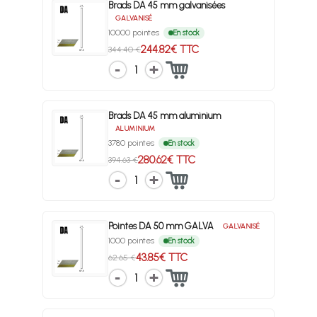
Brads DA 45 mm galvanisées
GALVANISÉ
10000 pointes
En stock
244.82€ TTC
344.40 €
1
Brads DA 45 mm aluminium
ALUMINIUM
3780 pointes
En stock
280.62€ TTC
394.63 €
1
Pointes DA 50 mm GALVA
GALVANISÉ
1000 pointes
En stock
43.85€ TTC
62.65 €
1