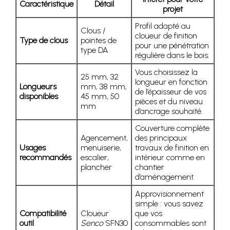
Caractéristique
Détail
projet
Profil adapté au
Clous /
cloueur de finition
Type de clous
pointes de
pour une pénétration
type DA
régulière dans le bois.
Vous choisissez la
25 mm, 32
longueur en fonction
Longueurs
mm, 38 mm,
de l’épaisseur de vos
disponibles
45 mm, 50
pièces et du niveau
mm
d’ancrage souhaité.
Couverture complète
Agencement,
des principaux
Usages
menuiserie,
travaux de finition en
recommandés
escalier,
intérieur comme en
plancher
chantier
d’aménagement.
Approvisionnement
simple : vous savez
Compatibilité
Cloueur
que vos
outil
Senco
SFN30
consommables sont