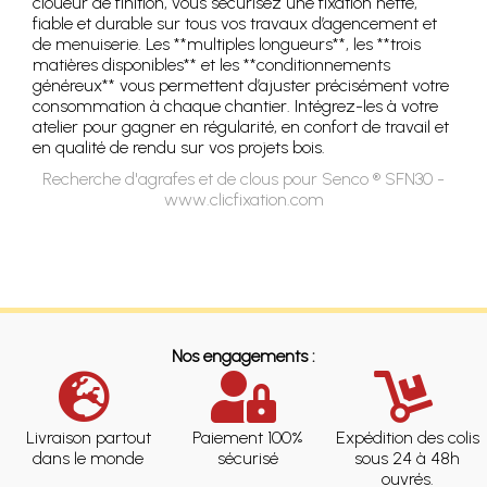
cloueur de finition, vous sécurisez une fixation nette,
fiable et durable sur tous vos travaux d’agencement et
de menuiserie. Les **multiples longueurs**, les **trois
matières disponibles** et les **conditionnements
généreux** vous permettent d’ajuster précisément votre
consommation à chaque chantier. Intégrez-les à votre
atelier pour gagner en régularité, en confort de travail et
en qualité de rendu sur vos projets bois.
Recherche d'agrafes et de clous pour Senco ® SFN30 -
www.clicfixation.com
Nos engagements :
Livraison partout
Paiement 100%
Expédition des colis
dans le monde
sécurisé
sous 24 à 48h
ouvrés.