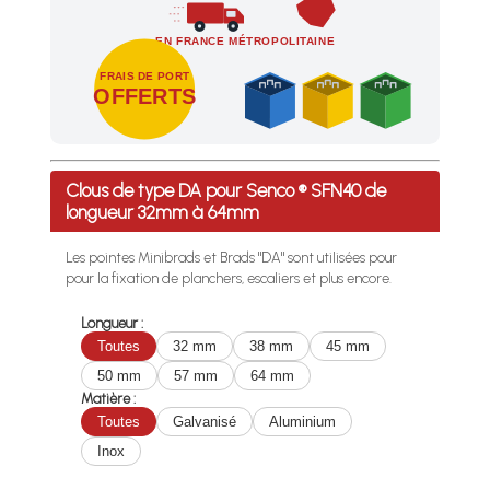
EN FRANCE MÉTROPOLITAINE
FRAIS DE PORT
OFFERTS
Profitez des Frais de port offerts en France métropolitaine 
Clous de type DA pour Senco ® SFN40 de
longueur 32mm à 64mm
Les pointes Minibrads et Brads "DA" sont utilisées pour
pour la fixation de planchers, escaliers et plus encore.
Longueur :
Toutes
32 mm
38 mm
45 mm
50 mm
57 mm
64 mm
Matière :
Toutes
Galvanisé
Aluminium
Inox