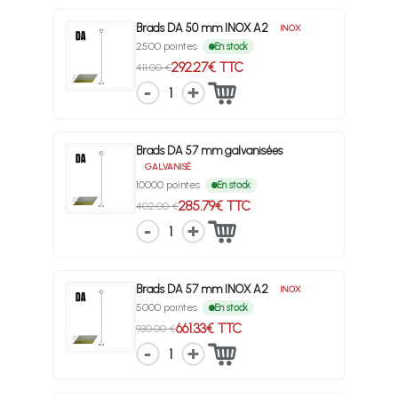
Brads DA 50 mm INOX A2
INOX
2500 pointes
En stock
292.27€ TTC
411.00 €
1
Brads DA 57 mm galvanisées
GALVANISÉ
10000 pointes
En stock
285.79€ TTC
402.00 €
1
Brads DA 57 mm INOX A2
INOX
5000 pointes
En stock
661.33€ TTC
930.00 €
1