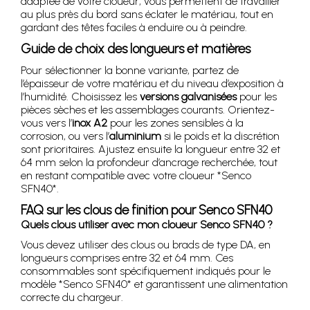
adaptée de votre cloueur, vous permettent de travailler
au plus près du bord sans éclater le matériau, tout en
gardant des têtes faciles à enduire ou à peindre.
Guide de choix des longueurs et matières
Pour sélectionner la bonne variante, partez de
l’épaisseur de votre matériau et du niveau d’exposition à
l’humidité. Choisissez les
versions galvanisées
pour les
pièces sèches et les assemblages courants. Orientez-
vous vers l’
inox A2
pour les zones sensibles à la
corrosion, ou vers l’
aluminium
si le poids et la discrétion
sont prioritaires. Ajustez ensuite la longueur entre 32 et
64 mm selon la profondeur d’ancrage recherchée, tout
en restant compatible avec votre cloueur *Senco
SFN40*.
FAQ sur les clous de finition pour Senco SFN40
Quels clous utiliser avec mon cloueur Senco SFN40 ?
Vous devez utiliser des clous ou brads de type DA, en
longueurs comprises entre 32 et 64 mm. Ces
consommables sont spécifiquement indiqués pour le
modèle *Senco SFN40* et garantissent une alimentation
correcte du chargeur.