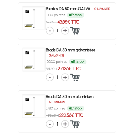
Pointes DA 50 mm GALVA
GALVANISÉ
1000 pointes
En stock
43.85€ TTC
62.65 €
1
Brads DA 50 mm galvanisées
GALVANISÉ
10000 pointes
En stock
271.36€ TTC
381.60 €
1
Brads DA 50 mm aluminium
ALUMINIUM
3780 pointes
En stock
322.56€ TTC
453.60 €
1