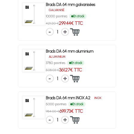
Brads DA 64 mm galvanisées
GALVANISÉ
10000 pointes
En stock
299.44€ TTC
421.20 €
1
Brads DA 64 mm aluminium
ALUMINIUM
3780 pointes
En stock
361.27€ TTC
508.03 €
1
Brads DA 64 mm INOX A2
INOX
5000 pointes
En stock
699.73€ TTC
984.00 €
1