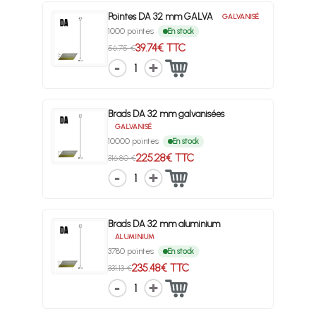
Pointes DA 32 mm GALVA
GALVANISÉ
1000 pointes
En stock
39.74€ TTC
56.75 €
1
Brads DA 32 mm galvanisées
GALVANISÉ
10000 pointes
En stock
225.28€ TTC
316.80 €
1
Brads DA 32 mm aluminium
ALUMINIUM
3780 pointes
En stock
235.48€ TTC
331.13 €
1