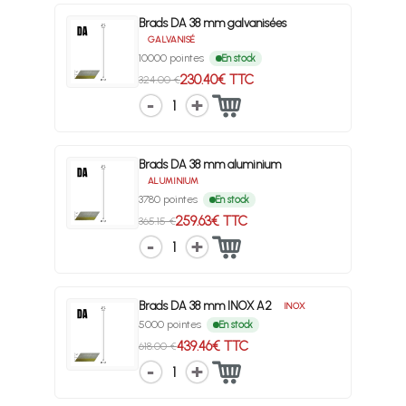
Brads DA 38 mm galvanisées
GALVANISÉ
10000 pointes
En stock
230.40€ TTC
324.00 €
1
Brads DA 38 mm aluminium
ALUMINIUM
3780 pointes
En stock
259.63€ TTC
365.15 €
1
Brads DA 38 mm INOX A2
INOX
5000 pointes
En stock
439.46€ TTC
618.00 €
1