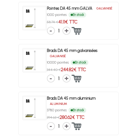
Pointes DA 45 mm GALVA
GALVANISÉ
1000 pointes
En stock
41.11€ TTC
58.74 €
1
Brads DA 45 mm galvanisées
GALVANISÉ
10000 pointes
En stock
244.82€ TTC
344.40 €
1
Brads DA 45 mm aluminium
ALUMINIUM
3780 pointes
En stock
280.62€ TTC
394.63 €
1