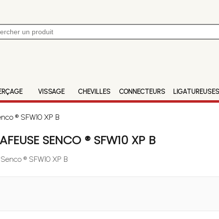
ERÇAGE
VISSAGE
CHEVILLES
CONNECTEURS
LIGATUREUSE
enco ® SFW10 XP B
FEUSE SENCO ® SFW10 XP B
e Senco ® SFW10 XP B