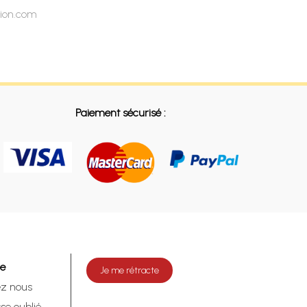
tion.com
Paiement sécurisé :
de
Je me rétracte
ez nous
se oublié