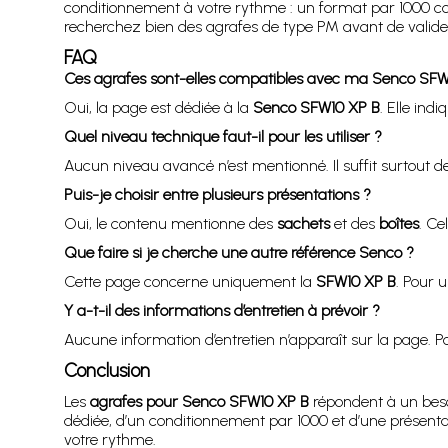
conditionnement à votre rythme : un format par 1000 con
recherchez bien des agrafes de type PM avant de valider 
FAQ
Ces agrafes sont-elles compatibles avec ma Senco SFW
Oui, la page est dédiée à la
Senco SFW10 XP B
. Elle ind
Quel niveau technique faut-il pour les utiliser ?
Aucun niveau avancé n’est mentionné. Il suffit surtout de
Puis-je choisir entre plusieurs présentations ?
Oui, le contenu mentionne des
sachets
et des
boîtes
. Ce
Que faire si je cherche une autre référence Senco ?
Cette page concerne uniquement la
SFW10 XP B
. Pour 
Y a-t-il des informations d’entretien à prévoir ?
Aucune information d’entretien n’apparaît sur la page. Po
Conclusion
Les
agrafes pour Senco SFW10 XP B
répondent à un besoi
dédiée, d’un conditionnement par 1000 et d’une présentati
votre rythme.