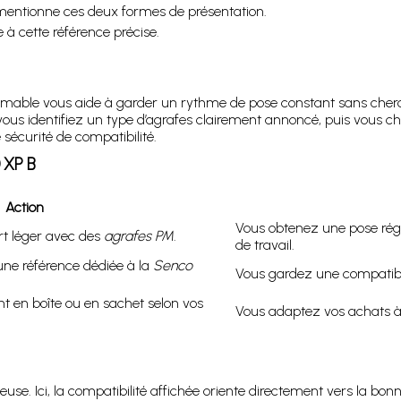
 mentionne ces deux formes de présentation.
e à cette référence précise.
mable vous aide à garder un rythme de pose constant sans cherche
écis, vous identifiez un type d’agrafes clairement annoncé, puis vou
sécurité de compatibilité.
 XP B
Action
Vous obtenez une pose régu
rt léger avec des
agrafes PM
.
de travail.
ne référence dédiée à la
Senco
Vous gardez une compatibil
t en boîte ou en sachet selon vos
Vous adaptez vos achats à 
euse. Ici, la compatibilité affichée oriente directement vers la b