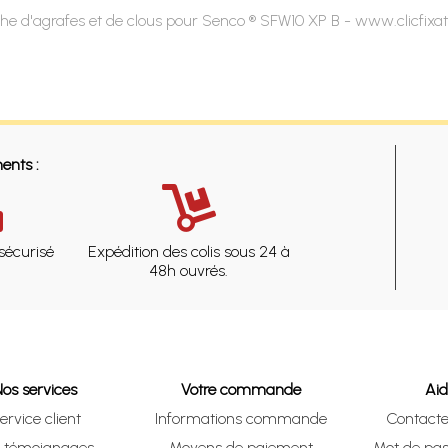
he d'agrafes et de clous pour Senco ® SFW10 XP B - www.clicfixa
ents :
sécurisé
Expédition des colis sous 24 à
48h ouvrés.
Nos services
Votre commande
Ai
ervice client
Informations commande
Contact
s témoignages
Moyens de paiement
Mot de pas