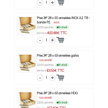
1
Ptes 34° 28 x 55 annelées INOX A2 TB -
bande P.E.
INOX
2200 pointes
En stock
400.48€ TTC
551.76 €
1
Ptes 34° 28 x 63 annelées galva
GALVANISÉ
2200 pointes
En stock
101.56€ TTC
139.92 €
1
Ptes 34° 28 x 63 annelées HDG
GALVANISÉ
2200 pointes
En stock