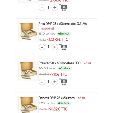
127.40€ TTC
175.56 €
1
Ptes D34° 28 x 63 annelées GALVA
GALVANISÉ
3300 pointes
En stock
120.72€ TTC
166.32 €
1
Ptes 34° 28 x 63 annelées PDC
ACIER
2040 Pointes
En stock
77.10€ TTC
106.25 €
1
Pointes D34° 28 x 63 lisses
ACIER
3300 pointes
En stock
90.52€ TTC
124.74 €