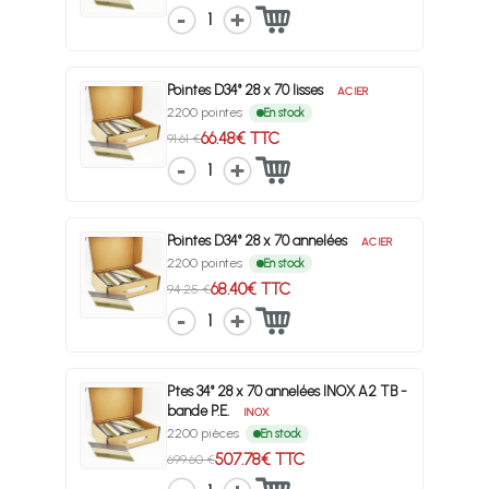
1
Pointes D34° 28 x 70 lisses
ACIER
2200 pointes
En stock
66.48€ TTC
91.61 €
1
Pointes D34° 28 x 70 annelées
ACIER
2200 pointes
En stock
68.40€ TTC
94.25 €
1
Ptes 34° 28 x 70 annelées INOX A2 TB -
bande P.E.
INOX
2200 pièces
En stock
507.78€ TTC
699.60 €