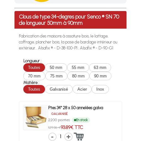
Profitez des Frais de port offerts en France métropolitaine 
Clous de type 34-degres pour Senco ® SN 70
de longueur 50mm à 90mm
Fabrication des maisons à ossature bois, le lattage,
coffrage, plancher bois, la pose de bardage intérieur ou
extérieur... Alsafix ® - D-38-100-P1 ; Alsafix ® - D-90-G1
Longueur :
Toutes
50 mm
55 mm
63 mm
70 mm
75 mm
80 mm
90 mm
Matière :
Toutes
Galvanisé
Acier
Inox
Ptes 34° 28 x 50 annelées galva
GALVANISÉ
2200 pointes
En stock
93.89€ TTC
129.36 €
1