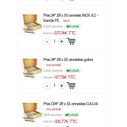
Ptes 34° 28 x 50 annelés INOX A2 -
bande P.E.
INOX
2200 pointes
En stock
371.74€ TTC
512.16 €
1
Ptes 34° 28 x 55 annelées galva
GALVANISÉ
2200 pointes
En stock
97.73€ TTC
134.64 €
1
Ptes D34° 28 x 55 annelées GALVA
GALVANISÉ
3300 pointes
En stock
105.77€ TTC
145.73 €