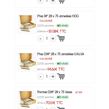
1
Ptes 34° 28 x 75 annelées HDG
GALVANISÉ
2200 pointes
En stock
151.38€ TTC
208.56 €
1
Ptes D34° 28 x 75 annelées GALVA
GALVANISÉ
2200 pointes
En stock
94.66€ TTC
130.42 €
1
Pointes D34° 28 x 75 lisses
ACIER
2200 pointes
En stock
70.51€ TTC
97.15 €