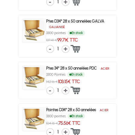
1
Ptes D34° 28 x 50 annelées GALVA
GALVANISÉ
3300 pointes
En stock
99.71€ TTC
137.41 €
1
Ptes 34° 28 x 50 annelées PDC
ACIER
3300 Pointes
En stock
103.15€ TTC
142.16 €
1
Pointes D34° 28 x 50 annelées
ACIER
3300 pointes
En stock
75.56€ TTC
104.15 €
1