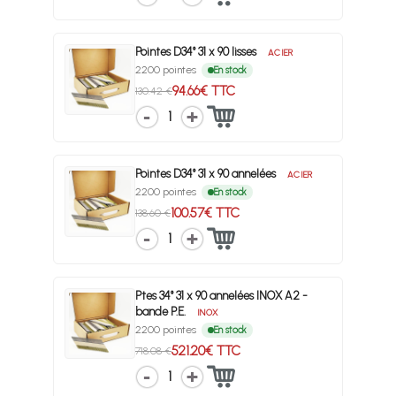
Pointes D34° 31 x 90 lisses
ACIER
2200 pointes
En stock
94.66€ TTC
130.42 €
1
Pointes D34° 31 x 90 annelées
ACIER
2200 pointes
En stock
100.57€ TTC
138.60 €
1
Ptes 34° 31 x 90 annelées INOX A2 -
bande P.E.
INOX
2200 pointes
En stock
521.20€ TTC
718.08 €
1