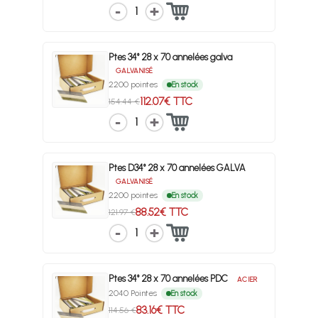
1
Ptes 34° 28 x 70 annelées galva
GALVANISÉ
2200 pointes
En stock
112.07€ TTC
154.44 €
1
Ptes D34° 28 x 70 annelées GALVA
GALVANISÉ
2200 pointes
En stock
88.52€ TTC
121.97 €
1
Ptes 34° 28 x 70 annelées PDC
ACIER
2040 Pointes
En stock
83.16€ TTC
114.56 €