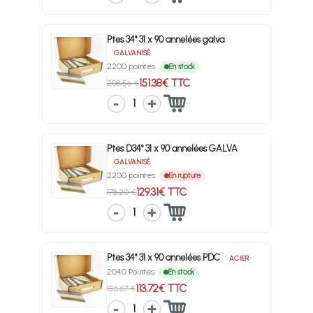
Ptes 34° 31 x 90 annelées galva
GALVANISÉ
2200 pointes
En stock
151.38€ TTC
208.56 €
1
Ptes D34° 31 x 90 annelées GALVA
GALVANISÉ
2200 pointes
En rupture
129.31€ TTC
178.20 €
1
Ptes 34° 31 x 90 annelées PDC
ACIER
2040 Pointes
En stock
113.72€ TTC
156.67 €
1