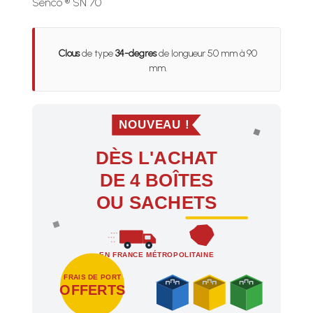
Senco ® SN 70
Clous
de type
34-degres
de longueur 50 mm à 90
mm.
NOUVEAU !
DÈS L'ACHAT
DE 4 BOÎTES
OU SACHETS
EN FRANCE MÉTROPOLITAINE
FRAIS DE PORT
OFFERTS