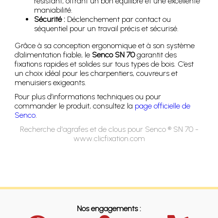
résistant, offrant un bon équilibre et une excellente
maniabilité.
Sécurité :
Déclenchement par contact ou
séquentiel pour un travail précis et sécurisé.
Grâce à sa conception ergonomique et à son système
d’alimentation fiable, le
Senco SN 70
garantit des
fixations rapides et solides sur tous types de bois. C’est
un choix idéal pour les charpentiers, couvreurs et
menuisiers exigeants.
Pour plus d’informations techniques ou pour
commander le produit, consultez la
page officielle de
Senco
.
Recherche d'agrafes et de clous pour Senco ® SN 70 -
www.clicfixation.com
Nos engagements :