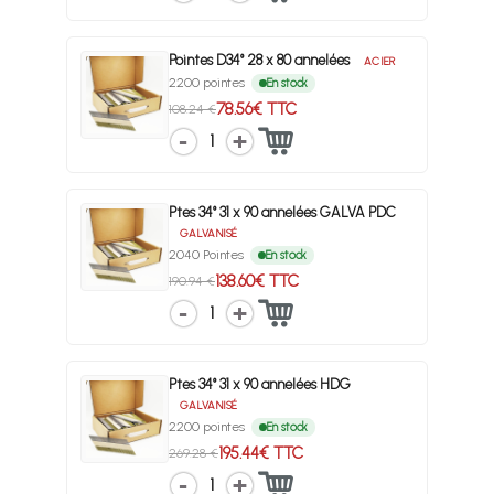
Pointes D34° 28 x 80 annelées
ACIER
2200 pointes
En stock
78.56€ TTC
108.24 €
1
Ptes 34° 31 x 90 annelées GALVA PDC
GALVANISÉ
2040 Pointes
En stock
138.60€ TTC
190.94 €
1
Ptes 34° 31 x 90 annelées HDG
GALVANISÉ
2200 pointes
En stock
195.44€ TTC
269.28 €
1