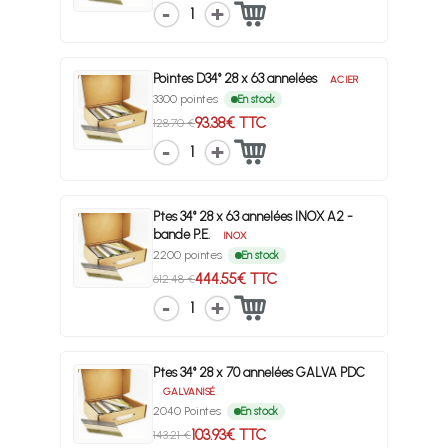
1
Pointes D34° 28 x 63 annelées
ACIER
3300 pointes
En stock
93.38€ TTC
128.70 €
1
Ptes 34° 28 x 63 annelées INOX A2 -
bande P.E.
INOX
2200 pointes
En stock
444.55€ TTC
612.48 €
1
Ptes 34° 28 x 70 annelées GALVA PDC
GALVANISÉ
2040 Pointes
En stock
103.93€ TTC
143.21 €