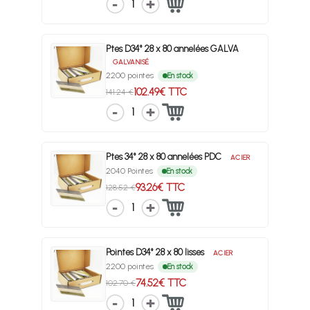
1
Ptes D34° 28 x 80 annelées GALVA
GALVANISÉ
2200 pointes
En stock
102.49€ TTC
141.24 €
1
Ptes 34° 28 x 80 annelées PDC
ACIER
2040 Pointes
En stock
93.26€ TTC
128.52 €
1
Pointes D34° 28 x 80 lisses
ACIER
2200 pointes
En stock
74.52€ TTC
102.70 €
1