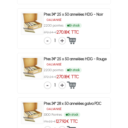
Ptes 34° 25 x 50 annelées HDG - Noir
GALVANISÉ
2200 pointes
En stock
270.18€ TTC
372.24 €
1
Ptes 34° 25 x 50 annelées HDG - Rouge
GALVANISÉ
2200 pointes
En stock
270.18€ TTC
372.24 €
1
Ptes 34° 28 x 50 annelées galva PDC
GALVANISÉ
3300 Pointes
En stock
127.92€ TTC
176.22 €