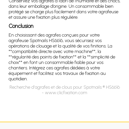
Conservez vos agrafes à l’abri de l’humidité et des chocs,
dans leur emballage d’origine. Un consommable bien
protégé se charge plus facilement dans votre agrafeuse
et assure une fixation plus régulière.
Conclusion
En choisissant des agrafes conçues pour votre
agrafeuse Spotnails HS6616, vous sécurisez vos
opérations de clouage et la qualité de vos finitions. La
**compatibilité directe avec votre machine**, la
**régularité des points de fixation** et la **simplicité de
choix** en font un consommable fiable pour vos
chantiers. Intégrez ces agrafes dédiées à votre
équipement et facilitez vos travaux de fixation au
quotidien.
Recherche d'agrafes et de clous pour Spotnails ® HS6616
- www.clicfixation.com