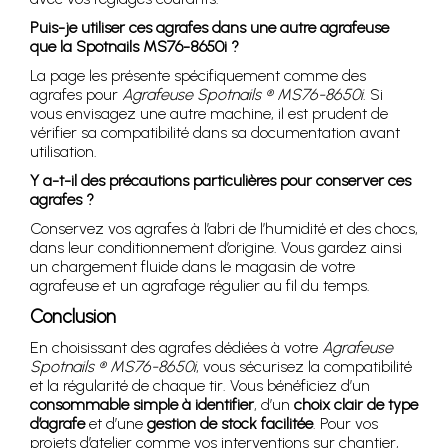
Puis-je utiliser ces agrafes dans une autre agrafeuse
que la Spotnails MS76-8650i ?
La page les présente spécifiquement comme des
agrafes pour
Agrafeuse Spotnails ® MS76-8650i
. Si
vous envisagez une autre machine, il est prudent de
vérifier sa compatibilité dans sa documentation avant
utilisation.
Y a-t-il des précautions particulières pour conserver ces
agrafes ?
Conservez vos agrafes à l’abri de l’humidité et des chocs,
dans leur conditionnement d’origine. Vous gardez ainsi
un chargement fluide dans le magasin de votre
agrafeuse et un agrafage régulier au fil du temps.
Conclusion
En choisissant des agrafes dédiées à votre
Agrafeuse
Spotnails ® MS76-8650i
, vous sécurisez la compatibilité
et la régularité de chaque tir. Vous bénéficiez d’un
consommable simple à identifier
, d’un
choix clair de type
d’agrafe
et d’une
gestion de stock facilitée
. Pour vos
projets d’atelier comme vos interventions sur chantier,