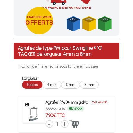
EN FRANCE MÉTROPOLITAINE
FRAIS DE PORT
OFFERTS
Profitez des Frais de port offerts en France métropolitaine 
Agrafes de type PM pour Swingline ® 101
TACKER de longueur 4mm à 8mm
Fixation de film et écran sous toiture et tapissier
Longueur :
Toutes
4 mm
6 mm
8 mm
Agrafes PM 04 mm galva
GALVANISÉ
1000 agrafes
En stock
7.90€ TTC
1