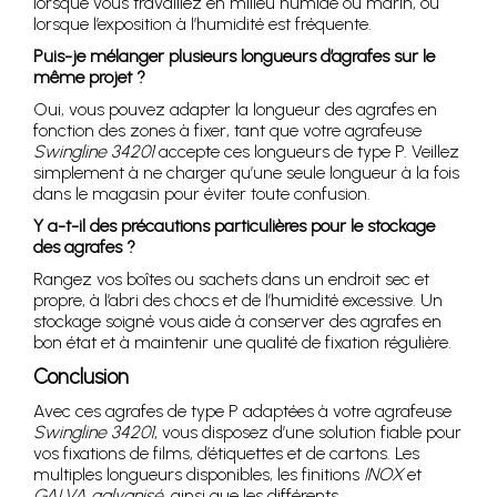
lorsque vous travaillez en milieu humide ou marin, ou
lorsque l’exposition à l’humidité est fréquente.
Puis-je mélanger plusieurs longueurs d’agrafes sur le
même projet ?
Oui, vous pouvez adapter la longueur des agrafes en
fonction des zones à fixer, tant que votre agrafeuse
Swingline 34201
accepte ces longueurs de type P. Veillez
simplement à ne charger qu’une seule longueur à la fois
dans le magasin pour éviter toute confusion.
Y a-t-il des précautions particulières pour le stockage
des agrafes ?
Rangez vos boîtes ou sachets dans un endroit sec et
propre, à l’abri des chocs et de l’humidité excessive. Un
stockage soigné vous aide à conserver des agrafes en
bon état et à maintenir une qualité de fixation régulière.
Conclusion
Avec ces agrafes de type P adaptées à votre agrafeuse
Swingline 34201
, vous disposez d’une solution fiable pour
vos fixations de films, d’étiquettes et de cartons. Les
multiples longueurs disponibles, les finitions
INOX
et
GALVA galvanisé
, ainsi que les différents