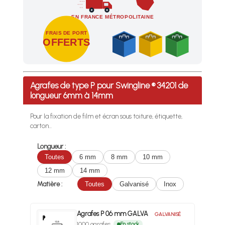
EN FRANCE MÉTROPOLITAINE
FRAIS DE PORT
OFFERTS
Profitez des Frais de port offerts en France métropolitaine 
Agrafes de type P pour Swingline ® 34201 de
longueur 6mm à 14mm
Pour la fixation de film et écran sous toiture, étiquette,
carton...
Longueur :
Toutes
6 mm
8 mm
10 mm
12 mm
14 mm
Matière :
Toutes
Galvanisé
Inox
Agrafes P 06 mm GALVA
GALVANISÉ
1000 agrafes
En stock