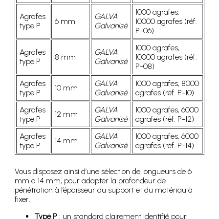
1000 agrafes,
Agrafes
GALVA
6 mm
10000 agrafes (réf.
type P
Galvanisé
P-06)
1000 agrafes,
Agrafes
GALVA
8 mm
10000 agrafes (réf.
type P
Galvanisé
P-08)
Agrafes
GALVA
1000 agrafes, 8000
10 mm
type P
Galvanisé
agrafes (réf. P-10)
Agrafes
GALVA
1000 agrafes, 6000
12 mm
type P
Galvanisé
agrafes (réf. P-12)
Agrafes
GALVA
1000 agrafes, 6000
14 mm
type P
Galvanisé
agrafes (réf. P-14)
Vous disposez ainsi d’une sélection de longueurs de 6
mm à 14 mm, pour adapter la profondeur de
pénétration à l’épaisseur du support et du matériau à
fixer.
Type P
: un standard clairement identifié pour