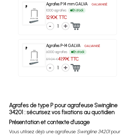
Agrafes P 14 mm GALVA
GALVANISÉ
1000 agrafes
En stock
12.90€ TTC
1
Agrafes P-14 GALVA
GALVANISÉ
6000 agrafes
En stock
41.99€ TTC
59.04 €
1
Agrafes de type P pour agrafeuse Swingline
34201 : sécurisez vos fixations au quotidien
Présentation et contexte d’usage
Vous utilisez déjà une agrafeuse
Swingline 34201
pour