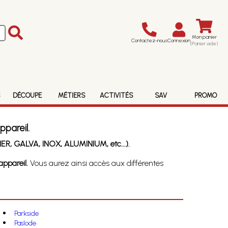
Mon panier
Contactez-nous
Connexion
(Panier vide)
S
DÉCOUPE
MÉTIERS
ACTIVITÉS
SAV
PROMO
ppareil.
ER, GALVA, INOX, ALUMINIUM, etc...).
ppareil.
Vous aurez ainsi accès aux différentes
Parkside
Paslode