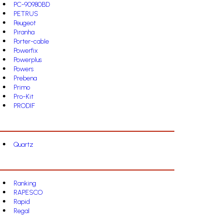
PC-90980BD
PETRUS
Peugeot
Piranha
Porter-cable
Powerfix
Powerplus
Powers
Prebena
Primo
Pro-Kit
PRODIF
Quartz
Ranking
RAPESCO
Rapid
Regal