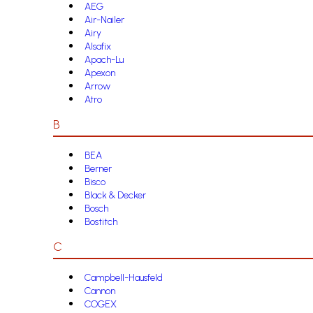
AEG
Air-Nailer
Airy
Alsafix
Apach-Lu
Apexon
Arrow
Atro
B
BEA
Berner
Bisco
Black & Decker
Bosch
Bostitch
C
Campbell-Hausfeld
Cannon
COGEX