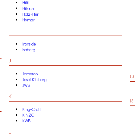
Hilti
Hitachi
Holz-Her
Hymair
I
Ironside
Isaberg
J
Jamerco
Q
Josef Kihlberg
JWS
K
R
King-Craft
KINZO
KWB
L