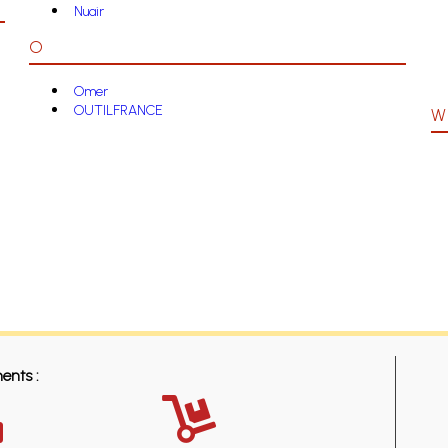
Nuair
O
Omer
OUTILFRANCE
W
ents :