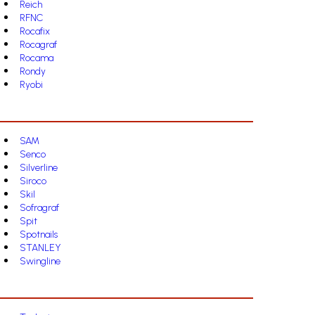
Reich
RFNC
Rocafix
Rocagraf
Rocama
Rondy
Ryobi
SAM
Senco
Silverline
Siroco
Skil
Sofragraf
Spit
Spotnails
STANLEY
Swingline