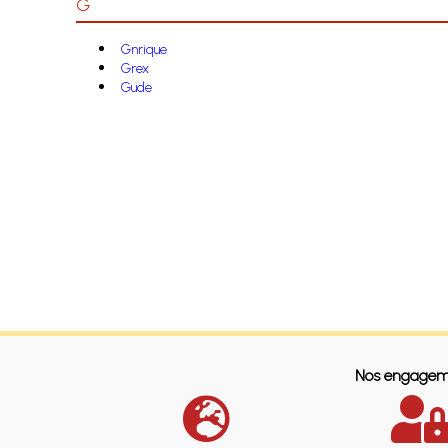
G
Gnrique
Grex
Gude
Nos engagem