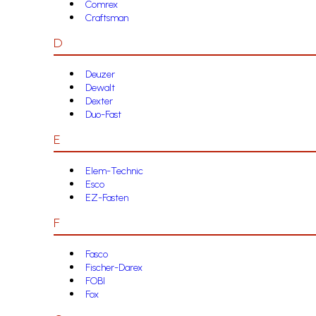
Comrex
Craftsman
D
Deuzer
Dewalt
Dexter
Duo-Fast
E
Elem-Technic
Esco
EZ-Fasten
F
Fasco
Fischer-Darex
FOBI
Fox