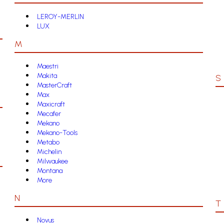
LEROY-MERLIN
LUX
M
Maestri
Makita
S
MasterCraft
Max
Maxicraft
Mecafer
Mekano
Mekano-Tools
Metabo
Michelin
Milwaukee
Montana
More
N
T
Novus