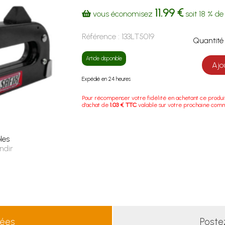
11.99 €
vous économisez
soit
18 %
de 
Référence :
133LT5019
Quanti
Article disponible
Ajo
Expédié en 24 heures
Pour récompenser votre fidélité en achetant ce produi
d'achat de
1.03 € TTC
valable sur votre prochaine com
les
ndir
lées
Poste