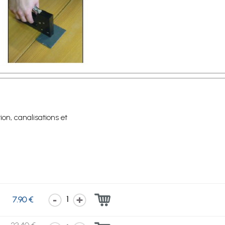
tion, canalisations et
1
7.90 €