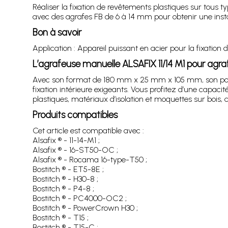
Réaliser la fixation de revêtements plastiques sur tous 
avec des agrafes FB de 6 à 14 mm pour obtenir une instal
Bon à savoir
Application : Appareil puissant en acier pour la fixation
L’agrafeuse manuelle ALSAFIX 11/14 M1 pour agr
Avec son format de 180 mm x 25 mm x 105 mm, son poids
fixation intérieure exigeants. Vous profitez d’une capacit
plastiques, matériaux d’isolation et moquettes sur bois,
Produits compatibles
Cet article est compatible avec :
Alsafix ® - 11-14-M1 ;
Alsafix ® - 16-ST50-OC ;
Alsafix ® - Rocama 16-type-T50 ;
Bostitch ® - ET5-8E ;
Bostitch ® - H30-8 ;
Bostitch ® - P4-8 ;
Bostitch ® - PC4000-OC2 ;
Bostitch ® - PowerCrown H30 ;
Bostitch ® - T15 ;
Bostitch ® - T15-C ;