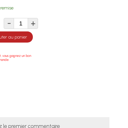
remise
-
+
té
uter au panier
t, vous gagnez un bon
mande.
z le premier commentaire