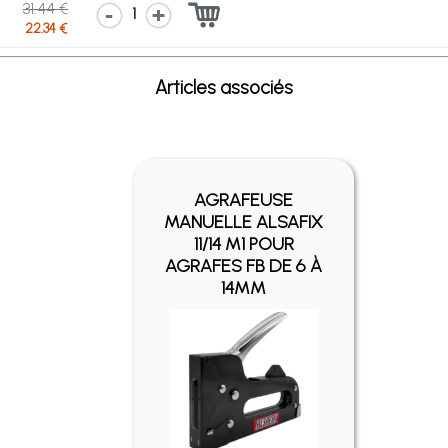
31.44 €
1
22.34 €
Articles associés
AGRAFEUSE
MANUELLE ALSAFIX
11/14 M1 POUR
AGRAFES FB DE 6 À
14MM