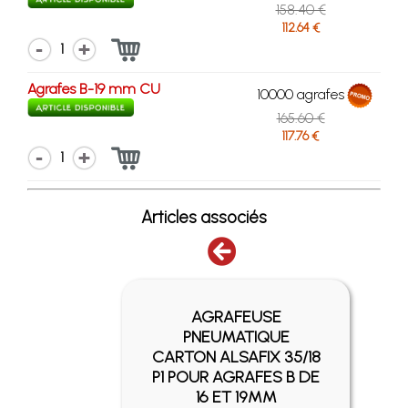
158.40 €
112.64 €
1
Agrafes B-19 mm CU
10000 agrafes
165.60 €
117.76 €
1
Articles associés
AGRAFEUSE
TON
PNEUMATIQUE
 POUR
CARTON ALSAFIX 35/18
6 ET
P1 POUR AGRAFES B DE
16 ET 19MM