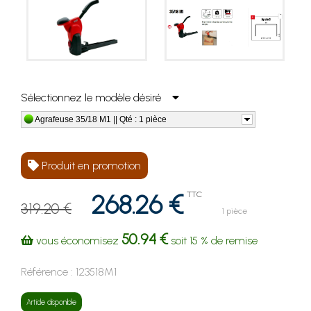
Sélectionnez le modèle désiré
Agrafeuse 35/18 M1 || Qté : 1 pièce
Produit en promotion
268.26 €
TTC
319.20 €
1 pièce
50.94 €
vous économisez
soit
15 %
de remise
Référence :
123518M1
Article disponible