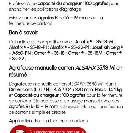
Profitez d’une
capacité du chargeur : 100 agrafes
pour
enchaîner les opérations d’agrafage.
Misez sur des
agrafes B
de
16 – 19 mm
pour la
fermeture de cartons.
Bon à savoir
Cet article est compatible avec :
Alsafix ® - 35-18-M1 ;
Alsafix ® - 35-18-P1 ;
Alsafix ® - 35-22-P1 ;
Josef Kihlberg ®
- A560-PN ;
Omer ® - 35-18 ;
Omer ® - 35-18M ;
Omer ®
- 35-22 ;
Agrafeuse manuelle carton
ALSAFIX
35/18 M1 en
résumé
L’agrafeuse manuelle carton
ALSAFIX
35/18 M1 réunit
Dimensions (L / l / H) : 455 / 104 / 320 mm
,
Poids : 1,64 kg
et
Capacité du chargeur : 100 agrafes
pour la fermeture
de cartons. Elle s’adresse à un usage manuel avec des
agrafes B
de
16 – 19 mm
. Choisissez-la pour une fixation
de cartons simple et précise.
Application :
Pour la fixation de cartons.