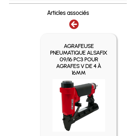
Articles associés
AGRAFEUSE
EC
PNEUMATIQUE ALSAFIX
 POUR
09/16 PC3 POUR
 71
AGRAFES V DE 4 À
16MM