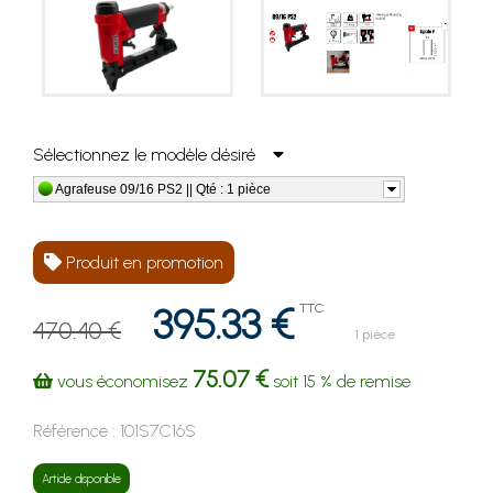
Sélectionnez le modèle désiré
Agrafeuse 09/16 PS2 || Qté : 1 pièce
Produit en promotion
395.33 €
TTC
470.40 €
1 pièce
75.07 €
vous économisez
soit
15 %
de remise
Référence :
101S7C16S
Article disponible