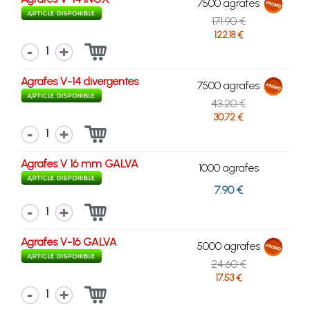
7500 agrafes
171.90 €
122.18 €
1
Agrafes V-14 divergentes
7500 agrafes
43.20 €
30.72 €
1
Agrafes V 16 mm GALVA
1000 agrafes
7.90 €
1
Agrafes V-16 GALVA
5000 agrafes
24.60 €
17.53 €
1