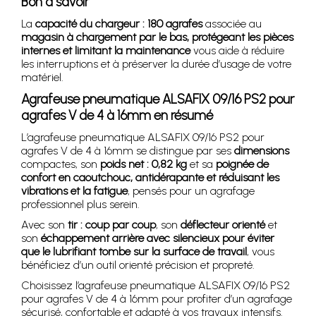
Bon à savoir
La
capacité du chargeur : 180 agrafes
associée au
magasin à chargement par le bas, protégeant les pièces
internes et limitant la maintenance
vous aide à réduire
les interruptions et à préserver la durée d’usage de votre
matériel.
Agrafeuse pneumatique ALSAFIX 09/16 PS2 pour
agrafes V de 4 à 16mm en résumé
L’agrafeuse pneumatique ALSAFIX 09/16 PS2 pour
agrafes V de 4 à 16mm se distingue par ses
dimensions
compactes, son
poids net : 0,82 kg
et sa
poignée de
confort en caoutchouc, antidérapante et réduisant les
vibrations et la fatigue
, pensés pour un agrafage
professionnel plus serein.
Avec son
tir : coup par coup
, son
déflecteur orienté
et
son
échappement arrière avec silencieux pour éviter
que le lubrifiant tombe sur la surface de travail
, vous
bénéficiez d’un outil orienté précision et propreté.
Choisissez l’agrafeuse pneumatique ALSAFIX 09/16 PS2
pour agrafes V de 4 à 16mm pour profiter d’un agrafage
sécurisé, confortable et adapté à vos travaux intensifs.