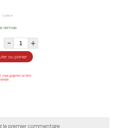
1 pièce
e remise
-
+
té
uter au panier
t, vous gagnez un bon
mande.
z le premier commentaire