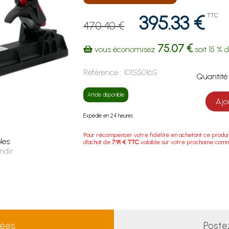
395.33 €
TTC
470.40 €
75.07 €
vous économisez
soit
15 %
d
Référence :
101S5016S
Quanti
Article disponible
Ajo
Expédié en 24 heures
Pour récompenser votre fidélité en achetant ce produi
les
d'achat de
7.91 € TTC
valable sur votre prochaine com
ndir
lées
Poste