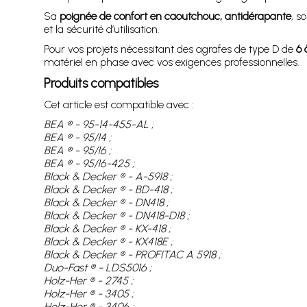
Sa
poignée de confort en caoutchouc, antidérapante
, s
et la sécurité d’utilisation.
Pour vos projets nécessitant des agrafes de type D de
6 
matériel en phase avec vos exigences professionnelles.
Produits compatibles
Cet article est compatible avec :
BEA ® - 95-14-455-AL ;
BEA ® - 95/14 ;
BEA ® - 95/16 ;
BEA ® - 95/16-425 ;
Black & Decker ® - A-5918 ;
Black & Decker ® - BD-418 ;
Black & Decker ® - DN418 ;
Black & Decker ® - DN418-D18 ;
Black & Decker ® - KX-418 ;
Black & Decker ® - KX418E ;
Black & Decker ® - PROFITAC A 5918 ;
Duo-Fast ® - LDS5016 ;
Holz-Her ® - 2745 ;
Holz-Her ® - 3405 ;
Holz-Her ® - 3406 ;