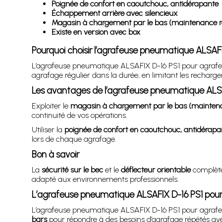
Poignée de confort en caoutchouc, antidérapante
Échappement arrière avec silencieux
Magasin à chargement par le bas (maintenance r
Existe en version avec box
Pourquoi choisir l’agrafeuse pneumatique ALSAF
L’agrafeuse pneumatique ALSAFIX D-16 PS1 pour agrafes
agrafage régulier dans la durée, en limitant les recharg
Les avantages de l’agrafeuse pneumatique ALSA
Exploiter le
magasin à chargement par le bas (maintena
continuité de vos opérations.
Utiliser la
poignée de confort en caoutchouc, antidérapa
lors de chaque agrafage.
Bon à savoir
La
sécurité sur le bec
et le
déflecteur orientable
complète
adapté aux environnements professionnels.
L’agrafeuse pneumatique ALSAFIX D-16 PS1 pou
L’agrafeuse pneumatique ALSAFIX D-16 PS1 pour agrafe
bars
pour répondre à des besoins d’agrafage répétés av