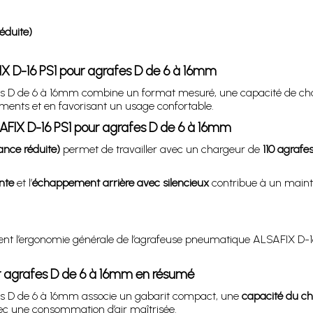
éduite)
IX D-16 PS1 pour agrafes D de 6 à 16mm
 D de 6 à 16mm combine un format mesuré, une capacité de charg
ements et en favorisant un usage confortable.
FIX D-16 PS1 pour agrafes D de 6 à 16mm
nce réduite)
permet de travailler avec un chargeur de
110 agrafe
nte
et l’
échappement arrière avec silencieux
contribue à un maintie
nt l’ergonomie générale de l’agrafeuse pneumatique ALSAFIX D-1
r agrafes D de 6 à 16mm en résumé
s D de 6 à 16mm associe un gabarit compact, une
capacité du cha
ec une consommation d’air maîtrisée.