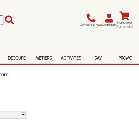
Mon panier
Contactez-nous
Connexion
(Panier vide)
S
DÉCOUPE
MÉTIERS
ACTIVITÉS
SAV
PROMO
16mm