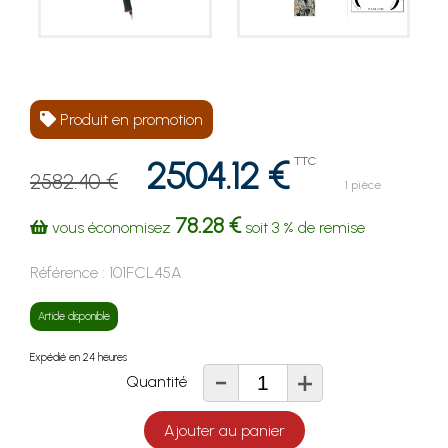
Produit en promotion
2504.12 €
TTC
2582.40 €
1 pièce
78.28 €
vous économisez
soit
3 %
de remise
Référence :
101FCL45A
Article disponible
Expédié en 24 heures
-
+
Quantité
Ajouter au panier