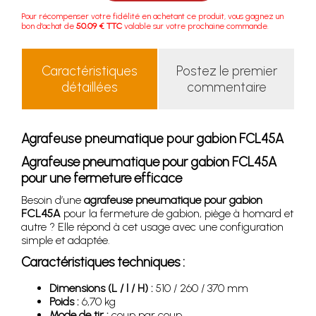
Pour récompenser votre fidélité en achetant ce produit, vous gagnez un
bon d'achat de
50.09 € TTC
valable sur votre prochaine commande.
Caractéristiques
Postez le premier
détaillées
commentaire
Agrafeuse pneumatique pour gabion FCL45A
Agrafeuse pneumatique pour gabion FCL45A
pour une fermeture efficace
Besoin d’une
agrafeuse pneumatique pour gabion
FCL45A
pour la fermeture de gabion, piège à homard et
autre ? Elle répond à cet usage avec une configuration
simple et adaptée.
Caractéristiques techniques :
Dimensions (L / l / H) :
510 / 260 / 370 mm
Poids :
6,70 kg
Mode de tir :
coup par coup