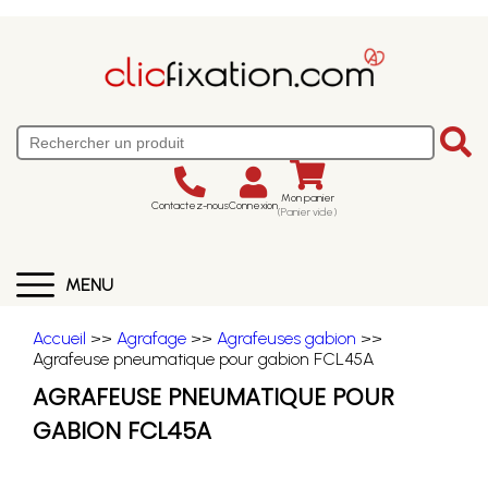
Mon panier
Contactez-nous
Connexion
(Panier vide)
MENU
Accueil
>>
Agrafage
>>
Agrafeuses gabion
>>
Agrafeuse pneumatique pour gabion FCL45A
AGRAFEUSE PNEUMATIQUE POUR
GABION FCL45A