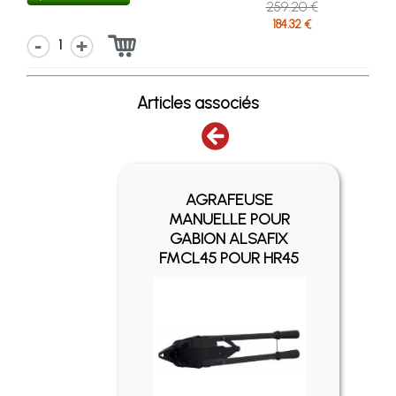
259.20 €
184.32 €
1
Articles associés
AGRAFEUSE
MANUELLE POUR
POUR
GABION ALSAFIX
5A
FMCL45 POUR HR45