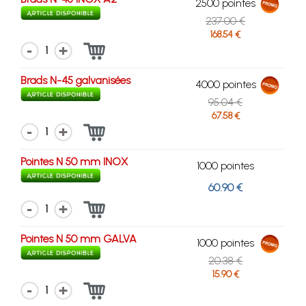
2500 pointes
237.00 €
168.54 €
1
Brads N-45 galvanisées
4000 pointes
95.04 €
67.58 €
1
Pointes N 50 mm INOX
1000 pointes
60.90 €
1
Pointes N 50 mm GALVA
1000 pointes
20.38 €
15.90 €
1