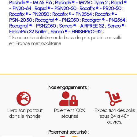
Paslode ® - IM 65 F16 ;
Paslode ® - IM250 Type 2 ;
Rapid ®
- PN20-64 ;
Rapid ® - PSN20-50 ;
Rocafix ® - PB20-50 ;
Rocafix ® - PN2050 ;
Rocafix ® - PN2564 ;
Rocafix ® -
PSN-20.50 ;
Rocagraf ® - PN2050 ;
Rocagraf ® - PN2564 ;
Rocagraf ® - PSN2050 ;
Senco ® - AIRFREE 32 ;
Senco ® -
FinishPro 32 Nailer ;
Senco ® - FINISHPRO-32 ;
* Economie réalisée sur la base du prix public conseillé
en France métropolitaine
Nos engagements :
Livraison partout
Paiement 100%
Expédition des colis
dans le monde
sécurisé
sous 24 à 48h
ouvrés.
Paiement sécurisé :