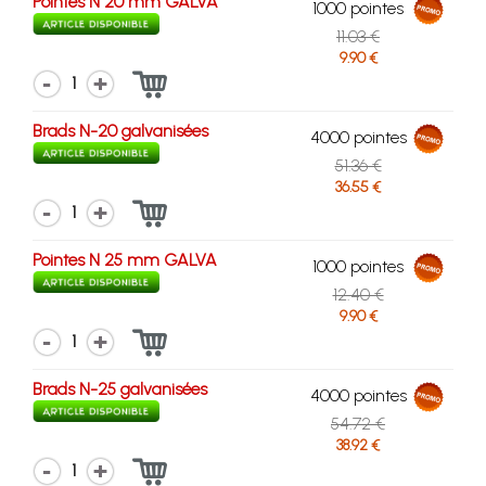
Pointes N 20 mm GALVA
1000 pointes
11.03 €
9.90 €
1
Brads N-20 galvanisées
4000 pointes
51.36 €
36.55 €
1
Pointes N 25 mm GALVA
1000 pointes
12.40 €
9.90 €
1
Brads N-25 galvanisées
4000 pointes
54.72 €
38.92 €
1