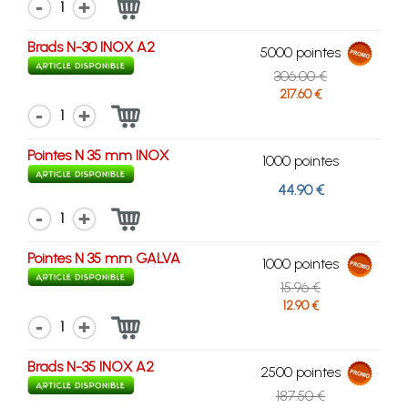
1
Brads N-30 INOX A2
5000 pointes
306.00 €
217.60 €
1
Pointes N 35 mm INOX
1000 pointes
44.90 €
1
Pointes N 35 mm GALVA
1000 pointes
15.96 €
12.90 €
1
Brads N-35 INOX A2
2500 pointes
187.50 €