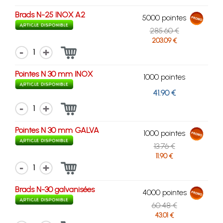
Brads N-25 INOX A2
5000 pointes
285.60 €
203.09 €
1
Pointes N 30 mm INOX
1000 pointes
41.90 €
1
Pointes N 30 mm GALVA
1000 pointes
13.76 €
11.90 €
1
Brads N-30 galvanisées
4000 pointes
60.48 €
43.01 €