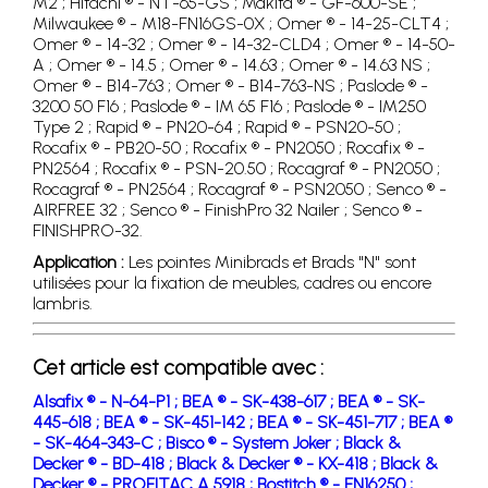
M2 ; Hitachi ® - NT-65-GS ; Makita ® - GF-600-SE ;
Milwaukee ® - M18-FN16GS-0X ; Omer ® - 14-25-CLT4 ;
Omer ® - 14-32 ; Omer ® - 14-32-CLD4 ; Omer ® - 14-50-
A ; Omer ® - 14.5 ; Omer ® - 14.63 ; Omer ® - 14.63 NS ;
Omer ® - B14-763 ; Omer ® - B14-763-NS ; Paslode ® -
3200 50 F16 ; Paslode ® - IM 65 F16 ; Paslode ® - IM250
Type 2 ; Rapid ® - PN20-64 ; Rapid ® - PSN20-50 ;
Rocafix ® - PB20-50 ; Rocafix ® - PN2050 ; Rocafix ® -
PN2564 ; Rocafix ® - PSN-20.50 ; Rocagraf ® - PN2050 ;
Rocagraf ® - PN2564 ; Rocagraf ® - PSN2050 ; Senco ® -
AIRFREE 32 ; Senco ® - FinishPro 32 Nailer ; Senco ® -
FINISHPRO-32.
Application :
Les pointes Minibrads et Brads "N" sont
utilisées pour la fixation de meubles, cadres ou encore
lambris.
Cet article est compatible avec :
Alsafix ® - N-64-P1 ;
BEA ® - SK-438-617 ;
BEA ® - SK-
445-618 ;
BEA ® - SK-451-142 ;
BEA ® - SK-451-717 ;
BEA ®
- SK-464-343-C ;
Bisco ® - System Joker ;
Black &
Decker ® - BD-418 ;
Black & Decker ® - KX-418 ;
Black &
Decker ® - PROFITAC A 5918 ;
Bostitch ® - FN16250 ;