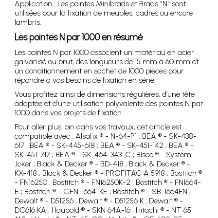
Application : Les pointes Minibrads et Brads "N" sont
utilisées pour la fixation de meubles, cadres ou encore
lambris.
Les pointes N par 1000 en résumé
Les pointes N par 1000 associent un matériau en acier
galvanisé ou brut, des longueurs de 15 mm à 60 mm et
un conditionnement en sachet de 1000 pièces pour
répondre à vos besoins de fixation en série.
Vous profitez ainsi de dimensions régulières, d’une tête
adaptée et d’une utilisation polyvalente des pointes N par
1000 dans vos projets de fixation.
Pour aller plus loin dans vos travaux, cet article est
compatible avec : Alsafix ® - N-64-P1 ; BEA ® - SK-438-
617 ; BEA ® - SK-445-618 ; BEA ® - SK-451-142 ; BEA ® -
SK-451-717 ; BEA ® - SK-464-343-C ; Bisco ® - System
Joker ; Black & Decker ® - BD-418 ; Black & Decker ® -
KX-418 ; Black & Decker ® - PROFITAC A 5918 ; Bostitch ®
- FN16250 ; Bostitch ® - FN16250K-2 ; Bostitch ® - FN1664-
E ; Bostitch ® - GFN-1664-KE ; Bostitch ® - SB-1664FN ;
Dewalt ® - D51256 ; Dewalt ® - D51256 K ; Dewalt ® -
DC616 KA ; Haubold ® - SKN 64A-16 ; Hitachi ® - NT 65