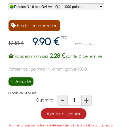
Pointes N 16 mm GALVA || Qté : 1000 pointes
Produit en promotion
9.90 €
TTC
12.18 €
1000 pointes
2.28 €
vous économisez
soit
18 %
de remise
Référence :
pointes-n-16mm-galva-1000
Article disponible
Expédié en 24 heures
-
+
Quantité
Ajouter au panier
Pour récompenser votre fidélité en achetant ce produit, vous gagnez un