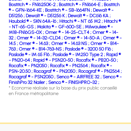
Bostitch ® - FN16250K-2 ;
Bostitch ® - FN1664-E ;
Bostitch
® - GFN-1664-KE ;
Bostitch ® - SB-1664FN ;
Dewalt ® -
D51256 ;
Dewalt ® - D51256 K ;
Dewalt ® - DC616 KA ;
Haubold ® - SKN 64A-16 ;
Hitachi ® - NT 65 M2 ;
Hitachi ®
- NT-65-GS ;
Makita ® - GF-600-SE ;
Milwaukee ® -
M18-FN16GS-0X ;
Omer ® - 14-25-CLT4 ;
Omer ® - 14-
32 ;
Omer ® - 14-32-CLD4 ;
Omer ® - 14-50-A ;
Omer ® -
14.5 ;
Omer ® - 14.63 ;
Omer ® - 14.63 NS ;
Omer ® - B14-
763 ;
Omer ® - B14-763-NS ;
Paslode ® - 3200 50 F16 ;
Paslode ® - IM 65 F16 ;
Paslode ® - IM250 Type 2 ;
Rapid ®
- PN20-64 ;
Rapid ® - PSN20-50 ;
Rocafix ® - PB20-50 ;
Rocafix ® - PN2050 ;
Rocafix ® - PN2564 ;
Rocafix ® -
PSN-20.50 ;
Rocagraf ® - PN2050 ;
Rocagraf ® - PN2564 ;
Rocagraf ® - PSN2050 ;
Senco ® - AIRFREE 32 ;
Senco ® -
FinishPro 32 Nailer ;
Senco ® - FINISHPRO-32 ;
* Economie réalisée sur la base du prix public conseillé
en France métropolitaine