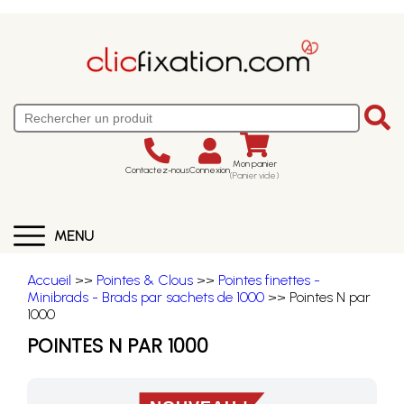
Mon panier
Contactez-nous
Connexion
(Panier vide)
MENU
Accueil
>>
Pointes & Clous
>>
Pointes finettes -
Minibrads - Brads par sachets de 1000
>> Pointes N par
1000
POINTES N PAR 1000
NOUVEAU !