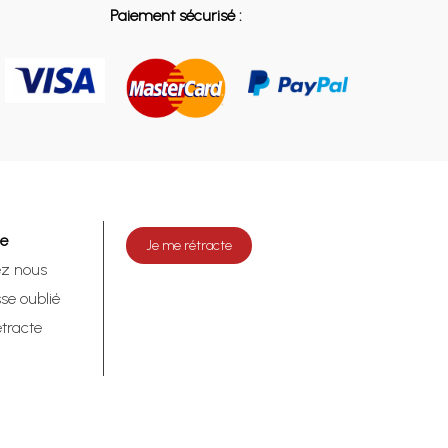
Paiement sécurisé :
de
Je me rétracte
ez nous
se oublié
tracte