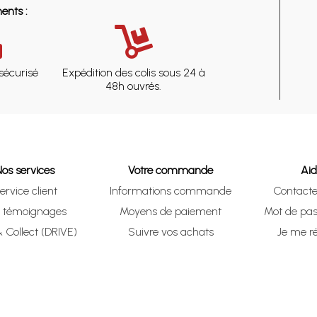
ents :
sécurisé
Expédition des colis sous 24 à
48h ouvrés.
Nos services
Votre commande
Ai
ervice client
Informations commande
Contact
s témoignages
Moyens de paiement
Mot de pas
& Collect (DRIVE)
Suivre vos achats
Je me ré