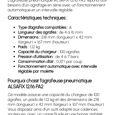
L’agrafeuse pneumatique ALSAFIX 12/16 PA2 répond aux
besoins d’un agrafage en série avec un fonctionnement
automatique et un intervalle réglable.
Caractéristiques techniques :
Type d’agrafes compatibles :
A
Longueur des agrafes :
de 4 à 16 mm
Dimensions :
218 mm (longueur) x 42 mm
(largeur) x 167 mm (hauteur)
Poids :
1,12 kg
Capacité du chargeur :
100 agrafes
Pression d’utilisation :
de 4 à 7 bars
Consommation d’air :
0,37 l par coup
Fonctionnement automatique avec intervalle
réglable par molette
Pourquoi choisir l’agrafeuse pneumatique
ALSAFIX 12/16 PA2
Ce modèle associe une capacité du chargeur de 100
agrafes, un poids de 1,12 kg et des dimensions de 218
mm (longueur) x 42 mm (largeur) x 167 mm (hauteur).
Vous disposez ainsi d’un outil adapté aux cadences
soutenues, avec un usage fluide et une bonne stabilité