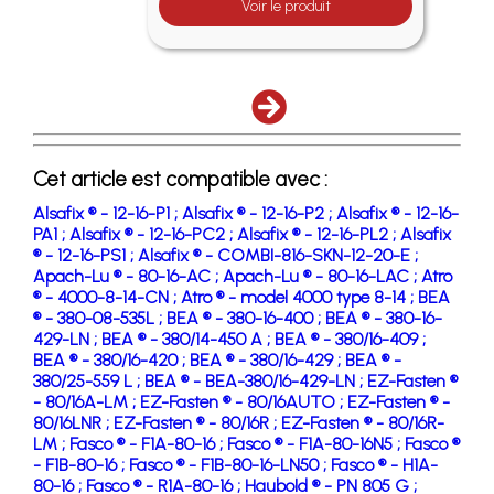
Voir le produit
Cet article est compatible avec :
Alsafix ® - 12-16-P1 ;
Alsafix ® - 12-16-P2 ;
Alsafix ® - 12-16-
PA1 ;
Alsafix ® - 12-16-PC2 ;
Alsafix ® - 12-16-PL2 ;
Alsafix
® - 12-16-PS1 ;
Alsafix ® - COMBI-816-SKN-12-20-E ;
Apach-Lu ® - 80-16-AC ;
Apach-Lu ® - 80-16-LAC ;
Atro
® - 4000-8-14-CN ;
Atro ® - model 4000 type 8-14 ;
BEA
® - 380-08-535L ;
BEA ® - 380-16-400 ;
BEA ® - 380-16-
429-LN ;
BEA ® - 380/14-450 A ;
BEA ® - 380/16-409 ;
BEA ® - 380/16-420 ;
BEA ® - 380/16-429 ;
BEA ® -
380/25-559 L ;
BEA ® - BEA-380/16-429-LN ;
EZ-Fasten ®
- 80/16A-LM ;
EZ-Fasten ® - 80/16AUTO ;
EZ-Fasten ® -
80/16LNR ;
EZ-Fasten ® - 80/16R ;
EZ-Fasten ® - 80/16R-
LM ;
Fasco ® - F1A-80-16 ;
Fasco ® - F1A-80-16N5 ;
Fasco ®
- F1B-80-16 ;
Fasco ® - F1B-80-16-LN50 ;
Fasco ® - H1A-
80-16 ;
Fasco ® - R1A-80-16 ;
Haubold ® - PN 805 G ;