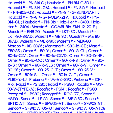
Haubold ® - PN 814 G ;
Haubold ® - PN 814 G 50 L ;
Haubold ® - PN 814 JG/A ;
Haubold ® - PN 816 F ;
Haubold
® - PN-805-GS ;
Haubold ® - PN-814-G-BLINDNAHT ;
Haubold ® - PN-814-G-II-OLM-ZPA ;
Haubold ® - PN-
814-GL ;
Haubold ® - PN-816 ;
Holz-Her ® - 3403 ;
Holz-
Her ® - 3404 ;
Maestri ® - COMBI-816-SKN-12-20-E ;
Maestri ® - EHB 20 ;
Maestri ® - LKT-80 ;
Maestri ® -
LKT-80-BRAD ;
Maestri ® - ME 80 ;
Maestri ® - ME 80
BRAD ;
Maestri ® - ME16/80 ;
Maestri ® - MEK-80 ;
Metabo ® - KG 80/16 ;
Montana ® - S80-16-CE ;
More ® -
E8016S ;
Omer ® - 80-16 ;
Omer ® - 80-16-CL ;
Omer ® -
80-16-CLV ;
Omer ® - 80-16-CLVD ;
Omer ® - 80-16-NF ;
Omer ® - 80-16-OC ;
Omer ® - 80-16-RB ;
Omer ® - 80-
16-S ;
Omer ® - 80-16-SLS ;
Omer ® - 80-16-V ;
Omer ® -
80-25 ;
Omer ® - 80-25-CLT ;
Omer ® - 80-25-V ;
Omer ® - 80.16 SL ;
Omer ® - 80.16-CLT ;
Omer ® -
PL80-16-LJ ;
Prebena ® - 1M-A16-S90 ;
Prebena ® - 1XR-
A16 ;
Rapid ® - PS1280 ;
Rapid ® - PS80 ;
Rocafix ® - MS-
30-V-(TYPE-A) ;
Rocafix ® - PS141 ;
Rocafix ® - PS80 ;
Rocagraf ® - PS80 ;
Rocagraf ® - ROC-77 ;
Senco ® -
HS166 ;
Senco ® - LS166 ;
Senco ® - ME16 80 ;
Senco ® -
SFT10 AT ;
Senco ® - SFW05-AT ;
Senco ® - SFW08 AT ;
Senco ® - SFW10 AT06-10 ;
Senco ® - SFW10 AT06-AT08