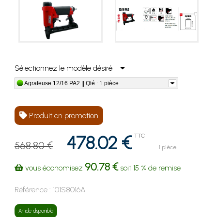
Sélectionnez le modèle désiré
Agrafeuse 12/16 PA2 || Qté : 1 pièce
Produit en promotion
478.02 €
TTC
568.80 €
1 pièce
90.78 €
vous économisez
soit
15 %
de remise
Référence :
101S8016A
Article disponible