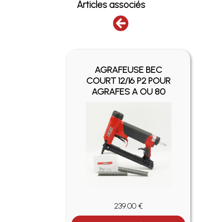
Articles associés
SAFIX
AGRAFEUSE BEC
R
COURT 12/16 P2 POUR
4 À
AGRAFES A OU 80
239.00 €