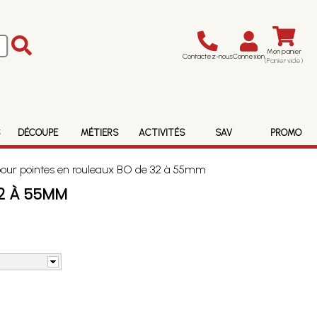
Mon panier
Contactez-nous
Connexion
(Panier vide)
S
DÉCOUPE
MÉTIERS
ACTIVITÉS
SAV
PROMO
our pointes en rouleaux BO de 32 à 55mm
32 À 55MM