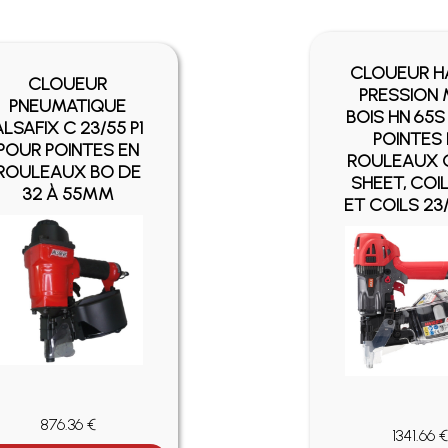
CLOUEUR H
CLOUEUR
PRESSION
PNEUMATIQUE
BOIS HN 65S
ALSAFIX C 23/55 P1
POINTES
POUR POINTES EN
ROULEAUX 
ROULEAUX BO DE
SHEET, COI
32 À 55MM
ET COILS 23
876.36 €
1341.66 €