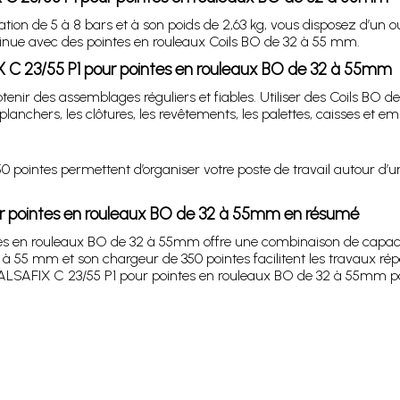
ation de 5 à 8 bars et à son poids de 2,63 kg, vous disposez d’un ou
tinue avec des pointes en rouleaux Coils BO de 32 à 55 mm.
 C 23/55 P1 pour pointes en rouleaux BO de 32 à 55mm
tenir des assemblages réguliers et fiables. Utiliser des Coils BO d
planchers, les clôtures, les revêtements, les palettes, caisses et em
 pointes permettent d’organiser votre poste de travail autour d’un
ur pointes en rouleaux BO de 32 à 55mm en résumé
es en rouleaux BO de 32 à 55mm offre une combinaison de capaci
2 à 55 mm et son chargeur de 350 pointes facilitent les travaux répét
ALSAFIX C 23/55 P1 pour pointes en rouleaux BO de 32 à 55mm pour