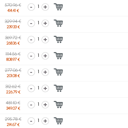
570.96 €
1
414.41 €
329.94 €
1
239.33 €
369.72 €
1
268.36 €
1114.56 €
1
808.97 €
277.06 €
1
201.08 €
312.62 €
1
226.79 €
481.10 €
1
349.07 €
295.78 €
1
214.67 €