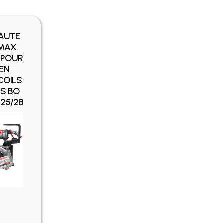
AUTE
 MAX
 POUR
 EN
COILS
LS BO
/25/28