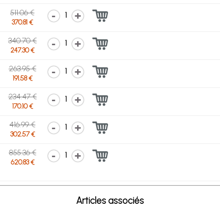
511.06 €
1
370.81 €
340.70 €
1
247.30 €
263.95 €
1
191.58 €
234.47 €
1
170.10 €
416.99 €
1
302.57 €
855.36 €
1
620.83 €
Articles associés