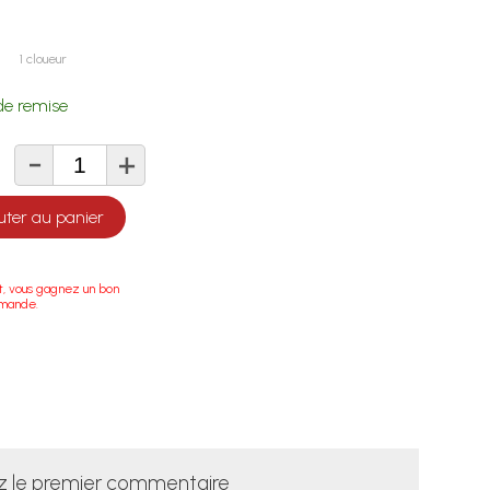
1 cloueur
e remise
-
+
té
uter au panier
t, vous gagnez un bon
mmande.
z le premier commentaire