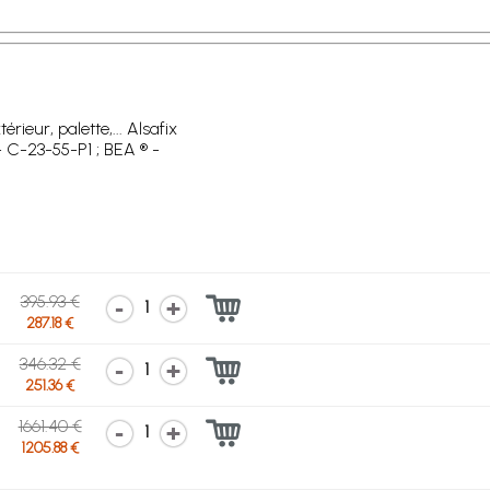
rieur, palette,... Alsafix
- C-23-55-P1 ; BEA ® -
395.93 €
1
287.18 €
346.32 €
1
251.36 €
1661.40 €
1
1205.88 €