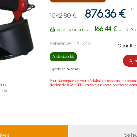
876.36 €
TTC
1042.80 €
166.44 €
vous économisez
soit
15 %
d
Référence :
12C2357
Quanti
Article disponible
Ajo
Expédié en 24 heures
Pour récompenser votre fidélité en achetant ce produi
les
d'achat de
8.76 € TTC
valable sur votre prochaine co
ndir
lées
Poste