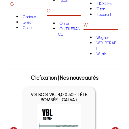
Nuair
G
TICKLIFE
Titan
O
Topcraft
Gnrique
Grex
Omer
W
Gude
OUTILFRAN
CE
Wagner
WOLFCRAF
T
Wurth
Clicfixation | Nos nouveautés
VIS BOIS VBL 4,0 X 50 - TÊTE
VIS
BOMBÉE - GALVA+