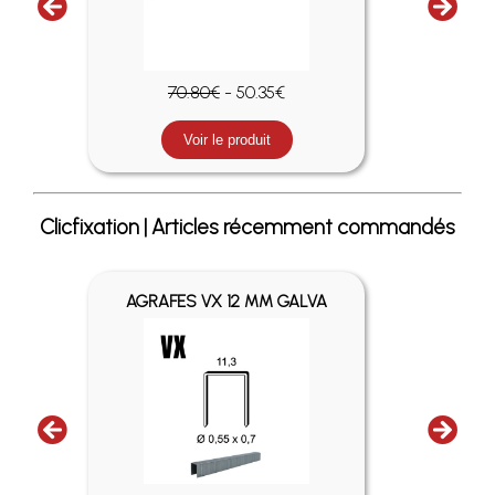
70.80€
- 50.35€
Voir le produit
Clicfixation | Articles récemment commandés
AGRAFES VX 12 MM GALVA
PO