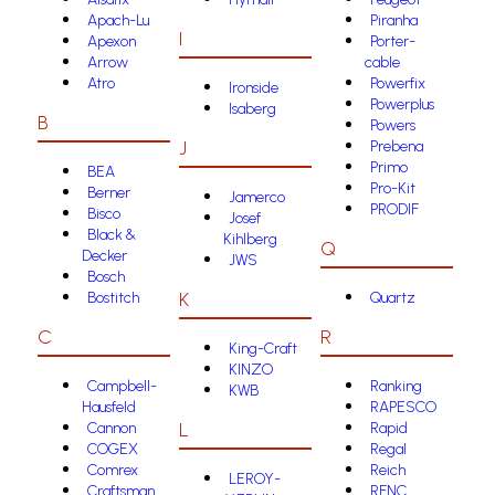
Apach-Lu
Piranha
I
Apexon
Porter-
Arrow
cable
Atro
Powerfix
Ironside
Powerplus
Isaberg
B
Powers
J
Prebena
Primo
BEA
Pro-Kit
Berner
Jamerco
PRODIF
Bisco
Josef
Black &
Kihlberg
Q
Decker
JWS
Bosch
K
Bostitch
Quartz
C
R
King-Craft
KINZO
Campbell-
Ranking
KWB
Hausfeld
RAPESCO
L
Cannon
Rapid
COGEX
Regal
Comrex
Reich
LEROY-
Craftsman
RFNC