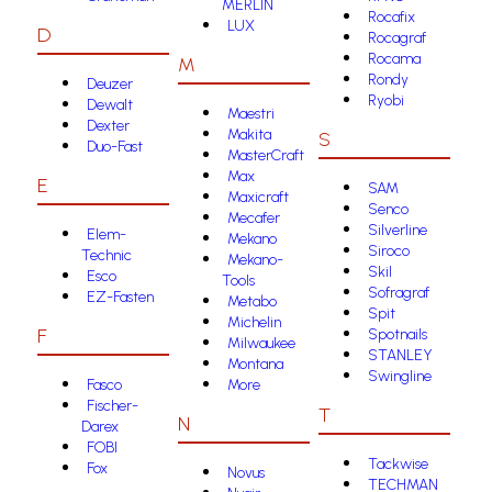
MERLIN
Rocafix
LUX
D
Rocagraf
Rocama
M
Rondy
Deuzer
Ryobi
Dewalt
Maestri
Dexter
Makita
S
Duo-Fast
MasterCraft
Max
E
SAM
Maxicraft
Senco
Mecafer
Silverline
Elem-
Mekano
Siroco
Technic
Mekano-
Skil
Esco
Tools
Sofragraf
EZ-Fasten
Metabo
Spit
Michelin
F
Spotnails
Milwaukee
STANLEY
Montana
Swingline
Fasco
More
Fischer-
T
N
Darex
FOBI
Tackwise
Fox
Novus
TECHMAN