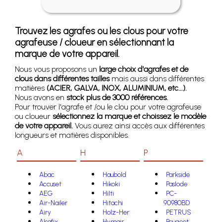
Trouvez les agrafes ou les clous pour votre
agrafeuse / cloueur en sélectionnant la
marque de votre appareil.
Nous vous proposons un
large choix d'agrafes et de
clous dans différentes tailles
mais aussi dans différentes
matières
(ACIER, GALVA, INOX, ALUMINIUM, etc...).
Nous avons en
stock plus de 3000 références.
Pour trouver l'agrafe et /ou le clou pour votre agrafeuse
ou cloueur
sélectionnez la marque et choissez le modèle
de votre appareil.
Vous aurez ainsi accès aux différentes
longueurs et matières disponibles.
A
H
P
Abac
Haubold
Parkside
Accuset
Hikoki
Paslode
AEG
Hilti
PC-
Air-Nailer
Hitachi
90980BD
Airy
Holz-Her
PETRUS
Alsafix
Hymair
Peugeot