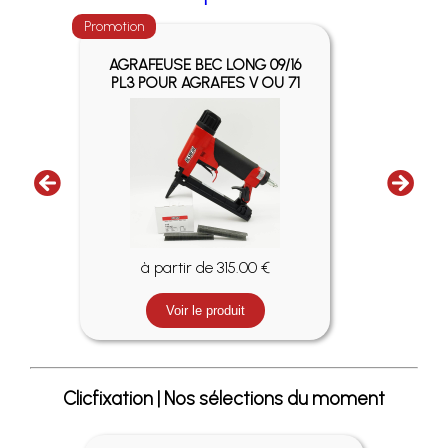
Promotio
Promotion
CLO
AGRAFEUSE BEC LONG 09/16
LL 5
PL3 POUR AGRAFES V OU 71
à partir de 315.00 €
Voir le produit
Clicfixation | Nos sélections du moment