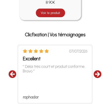
8.90€
Voir le produit
Clicfixation | Vos témoignages
07/07/2026
Excellent
Peug
6/2026
“ Délai très court et produit conforme.
“ Pou
Bravo ”
seul l
compa
raphadar
gueld