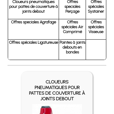
Cloueurs pneumatiques
Offres
Offres
pour pattes de couverture à
speciales
spéciales
joints debout
Perçage
Systainer
Offres speciales Agrafage
Offres
Offres
spéciales Air
spéciales
Comprimé
Visseuse
Offres spéciales Ligatureuse
Pointes à joints
debouts en
bandes
CLOUEURS
PNEUMATIQUES POUR
PATTES DE COUVERTURE À
JOINTS DEBOUT