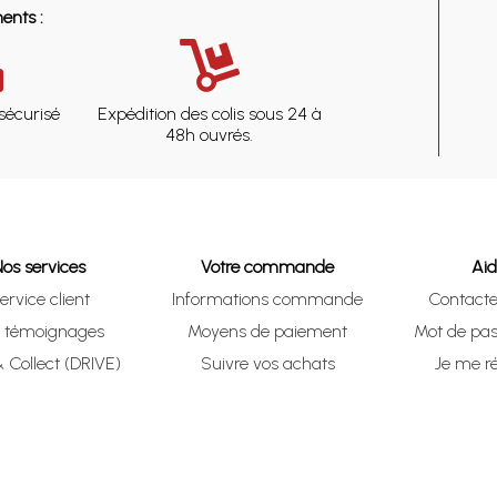
ents :
sécurisé
Expédition des colis sous 24 à
48h ouvrés.
Nos services
Votre commande
Ai
ervice client
Informations commande
Contact
s témoignages
Moyens de paiement
Mot de pas
& Collect (DRIVE)
Suivre vos achats
Je me ré