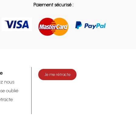
Paiement sécurisé :
de
Je me rétracte
ez nous
se oublié
tracte